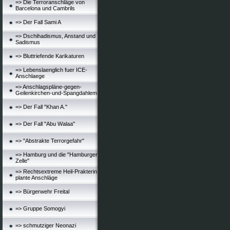
=> Die Terroranschläge von
Barcelona und Cambrils
=> Der Fall Sami A
=> Dschihadismus, Anstand und
Sadismus
=> Bluttriefende Karikaturen
=> Lebenslaenglich fuer ICE-
Anschlaege
=> Anschlagspläne-gegen-
Geilenkirchen-und-Spangdahlem
=> Der Fall "Khan A."
=> Der Fall "Abu Walaa"
=> "Abstrakte Terrorgefahr"
=> Hamburg und die "Hamburger
Zelle"
=> Rechtsextreme Heil-Prakterin
plante Anschläge
=> Bürgerwehr Freital
=> Gruppe Somogyi
=> schmutziger Neonazi