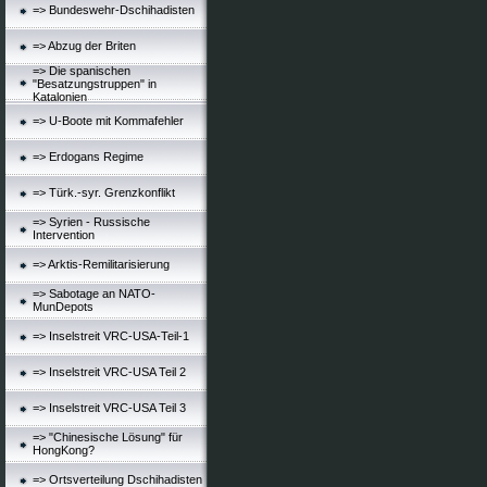
=> Bundeswehr-Dschihadisten
=> Abzug der Briten
=> Die spanischen
"Besatzungstruppen" in
Katalonien
=> U-Boote mit Kommafehler
=> Erdogans Regime
=> Türk.-syr. Grenzkonflikt
=> Syrien - Russische
Intervention
=> Arktis-Remilitarisierung
=> Sabotage an NATO-
MunDepots
=> Inselstreit VRC-USA-Teil-1
=> Inselstreit VRC-USA Teil 2
=> Inselstreit VRC-USA Teil 3
=> "Chinesische Lösung" für
HongKong?
=> Ortsverteilung Dschihadisten