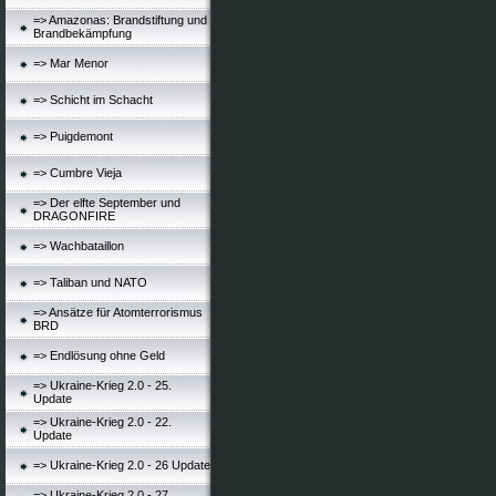
=> Amazonas: Brandstiftung und
Brandbekämpfung
=> Mar Menor
=> Schicht im Schacht
=> Puigdemont
=> Cumbre Vieja
=> Der elfte September und
DRAGONFIRE
=> Wachbataillon
=> Taliban und NATO
=> Ansätze für Atomterrorismus
BRD
=> Endlösung ohne Geld
=> Ukraine-Krieg 2.0 - 25.
Update
=> Ukraine-Krieg 2.0 - 22.
Update
=> Ukraine-Krieg 2.0 - 26 Update
=> Ukraine-Krieg 2.0 - 27.