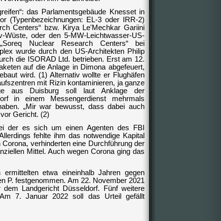
ngreifen“: das Parlamentsgebäude Knesset in
or (Typenbezeichnungen: EL-3 oder IRR-2)
ch Centers“ bzw. Kirya Le'Mechkar Gariini
-Wüste, oder den 5-MW-Leichtwasser-US-
 „Soreq Nuclear Research Centers“ bei
ex wurde durch den US-Architekten Philip
urch die ISORAD Ltd. betrieben. Erst am 12.
keten auf die Anlage in Dimona abgefeuert,
baut wird. (1) Alternativ wollte er Flughäfen
ufszentren mit Rizin kontaminieren, ja ganze
ge aus Duisburg soll laut Anklage der
ldorf in einem Messengerdienst mehrmals
 haben. „Mir war bewusst, dass dabei auch
vor Gericht. (2)
bei der es sich um einen Agenten des FBI
 Allerdings fehlte ihm das notwendige Kapital
Corona, verhinderten eine Durchführung der
anziellen Mittel. Auch wegen Corona ging das
 ermittelten etwa eineinhalb Jahren gegen
ven P. festgenommen. Am 22. November 2021
 dem Landgericht Düsseldorf. Fünf weitere
Am 7. Januar 2022 soll das Urteil gefällt