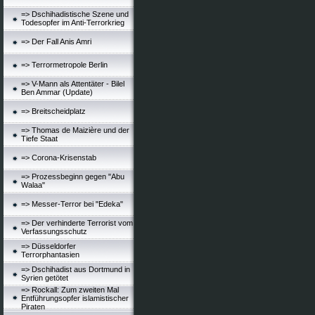
=> Dschihadistische Szene und
Todesopfer im Anti-Terrorkrieg
=> Der Fall Anis Amri
=> Terrormetropole Berlin
=> V-Mann als Attentäter - Bilel
Ben Ammar (Update)
=> Breitscheidplatz
=> Thomas de Maizière und der
Tiefe Staat
=> Corona-Krisenstab
=> Prozessbeginn gegen "Abu
Walaa"
=> Messer-Terror bei "Edeka"
=> Der verhinderte Terrorist vom
Verfassungsschutz
=> Düsseldorfer
Terrorphantasien
=> Dschihadist aus Dortmund in
Syrien getötet
=> Rockall: Zum zweiten Mal
Entführungsopfer islamistischer
Piraten