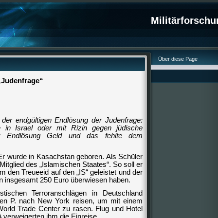
Militärforsch
Über diese Page
„Judenfrage“
der endgültigen Endlösung der Judenfrage:
 in Israel oder mit Rizin gegen jüdische
stet Endlösung Geld und das fehlte dem
 Er wurde in Kasachstan geboren. Als Schüler
 Mitglied des „Islamischen Staates“. So soll er
 den Treueeid auf den „IS“ geleistet und der
n insgesamt 250 Euro überwiesen haben.
stischen Terroranschlägen in Deutschland
Sven P. nach New York reisen, um mit einem
orld Trade Center zu rasen. Flug und Hotel
 verweigerten ihm die Einreise.