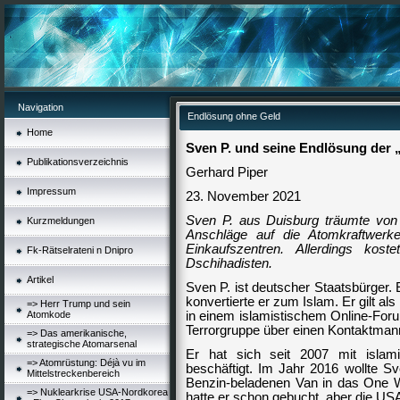
Navigation
Endlösung ohne Geld
Home
Sven P. und seine Endlösung der 
Publikationsverzeichnis
Gerhard Piper
Impressum
23. November 2021
Sven P. aus Duisburg träumte von 
Kurzmeldungen
Anschläge auf die Atomkraftwerke
Einkaufszentren. Allerdings ko
Fk-Rätselrateni n Dnipro
Dschihadisten.
Artikel
Sven P. ist deutscher Staatsbürger.
konvertierte er zum Islam. Er gilt als
=> Herr Trump und sein
Atomkode
in einem islamistischem Online-Forum
Terrorgruppe über einen Kontaktman
=> Das amerikanische,
strategische Atomarsenal
Er hat sich seit 2007 mit islami
=> Atomrüstung: Déjà vu im
beschäftigt. Im Jahr 2016 wollte 
Mittelstreckenbereich
Benzin-beladenen Van in das One W
=> Nuklearkrise USA-Nordkorea
hatte er schon gebucht, aber die USA