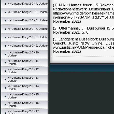
=> Ukraine-Krieg 2.0 - 4. Update
(1) N.N.: Hamas feuert 15 Raketen 
Redaktionsnetzwerk Deutschland On
=> Ukraine-Krieg 2.0 - 5. Update
https://www.rnd.de/politik/israel-ham
in-dimona-6H7Y3ANMKRMVYSFJ
=> Ukraine-Krieg 2.0 - 6. Update
November 2021)
(2) Offermanns, J.: Duisburger ISIS-
=> Ukraine-Krieg 2.0 - 7. Update
November 2021, S. 6
=> Ukraine-Krieg 2.0 - 8. Update
(3) Landgericht Düsseldorf: Duisburg
Gericht, Justiz NRW Online, Düss
=> Ukraine-Krieg 2.0 - 9. Update
www.justiz.nrw/JM/Presse/dpa_ti
November 2021)
=> Ukraine-Krieg 2.0 - 10.
Update
=> Ukraine-Krieg 2.0 - 11.
Update
=> Ukraine-Krieg 2.0 - 12.
Update
=> Ukraine-Krieg 2.0 - 13.
Update
=> Ukraine-Krieg 2.0 - 14.
Update
=> Ukraine-Krieg 2.0 - 15.
Update
=> Ukraine-Krieg 2.0 - 16.
Update
=> Ukraine-Krieg 2.0 - 17.