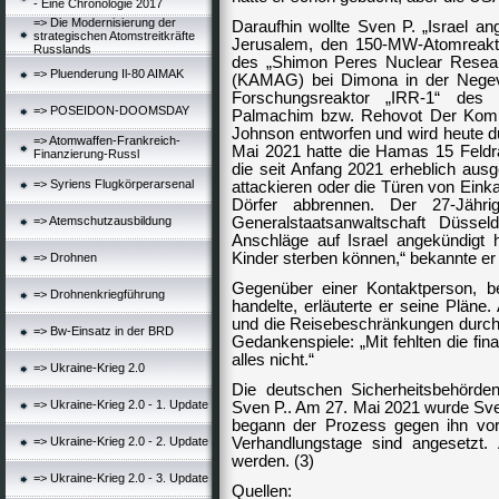
- Eine Chronologie 2017
=> Die Modernisierung der
Daraufhin wollte Sven P. „Israel a
strategischen Atomstreitkräfte
Jerusalem, den 150-MW-Atomreakt
Russlands
des „Shimon Peres Nuclear Resear
=> Pluenderung Il-80 AIMAK
(KAMAG) bei Dimona in der Negev
Forschungsreaktor „IRR-1“ des
=> POSEIDON-DOOMSDAY
Palmachim bzw. Rehovot Der Kompl
Johnson entworfen und wird heute d
=> Atomwaffen-Frankreich-
Mai 2021 hatte die Hamas 15 Feldra
Finanzierung-Russl
die seit Anfang 2021 erheblich ausge
=> Syriens Flugkörperarsenal
attackieren oder die Türen von Einka
Dörfer abbrennen. Der 27-Jähri
=> Atemschutzausbildung
Generalstaatsanwaltschaft Düsse
Anschläge auf Israel angekündigt
Kinder sterben können,“ bekannte er 
=> Drohnen
Gegenüber einer Kontaktperson, 
=> Drohnenkriegführung
handelte, erläuterte er seine Pläne.
und die Reisebeschränkungen durch 
=> Bw-Einsatz in der BRD
Gedankenspiele: „Mit fehlten die fin
alles nicht.“
=> Ukraine-Krieg 2.0
Die deutschen Sicherheitsbehörden
=> Ukraine-Krieg 2.0 - 1. Update
Sven P.. Am 27. Mai 2021 wurde S
begann der Prozess gegen ihn vor
=> Ukraine-Krieg 2.0 - 2. Update
Verhandlungstage sind angesetzt. 
werden. (3)
=> Ukraine-Krieg 2.0 - 3. Update
Quellen: