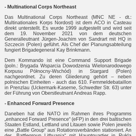
ongKong?
- Multinational Corps Northeast
Das Multinational Corps Northeast (MNC NE - dt.:
Multinationales Korps Nordost) ist dem ACO in Casteau
desopfer im Anti-Terrorkrieg
direkt unterstellt. Es wurde 1999 aufgestellt und wird seit
dem 19. November 2021 von dem deutschen
Generalleutnant Jürgen-Joachim von Sandrart mit HQ in
Szczecin (Polen) geführt. Als Chef der Planungsabteilung
fungiert Brigadegeneral Kay Brinkmann.
Dem Kommando ist eine Command Support Brigade
Ben Ammar (Update)
(poln.: Brygada Wsparcia Dowodzenia Wielonarodowego
Korpusu Północny-Wschód) in Stargard (Polen)
nachgeordnet. Zu deren Gliederung gehört – neben
polnischen Einheiten - auch das 610. Fernmeldebataillon
in Prenzlau (Uckermark-Kaserne, Schwedter Str. 63) unter
efe Staat
der Führung von Oberstleutnant Andreas Rapp.
- Enhanced Forward Presence
Daneben hat die NATO im Rahmen ihres Programms
laa"
„enhanced Forward Presence“ (eFP) in den drei baltischen
Staaten Estland, Lettland und Litauen sowie Polen jeweils
eine „Battle Group“ aus Rotationsverbänden stationiert. An
der „Battlegroup Lithuania“ mit Hauptquartier in Rukla