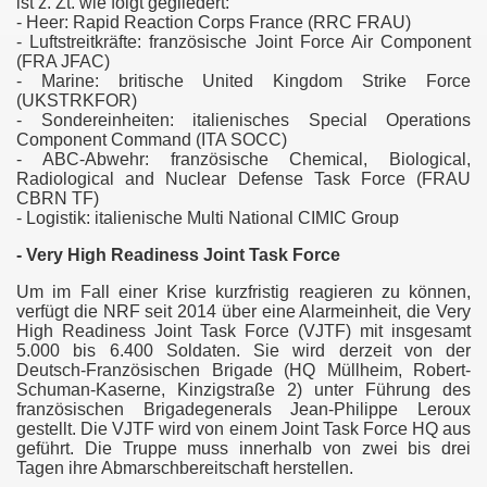
ist z. Zt. wie folgt gegliedert:
- Heer: Rapid Reaction Corps France (RRC FRAU)
- Luftstreitkräfte: französische Joint Force Air Component
(FRA JFAC)
- Marine: britische United Kingdom Strike Force
(UKSTRKFOR)
- Sondereinheiten: italienisches Special Operations
Component Command (ITA SOCC)
- ABC-Abwehr: französische Chemical, Biological,
Radiological and Nuclear Defense Task Force (FRAU
CBRN TF)
- Logistik: italienische Multi National CIMIC Group
- Very High Readiness Joint Task Force
Um im Fall einer Krise kurzfristig reagieren zu können,
verfügt die NRF seit 2014 über eine Alarmeinheit, die Very
High Readiness Joint Task Force (VJTF) mit insgesamt
5.000 bis 6.400 Soldaten. Sie wird derzeit von der
Deutsch-Französischen Brigade (HQ Müllheim, Robert-
Schuman-Kaserne, Kinzigstraße 2) unter Führung des
französischen Brigadegenerals Jean-Philippe Leroux
gestellt. Die VJTF wird von einem Joint Task Force HQ aus
geführt. Die Truppe muss innerhalb von zwei bis drei
Tagen ihre Abmarschbereitschaft herstellen.