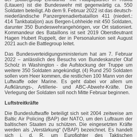
(Litauen) ist die Bundeswehr mit gegenwärtig ca. 550
 Verfassungsschutz
Soldaten beteiligt. Ab dem 9. Februar 2022 ist das deutsch-
niederländische Panzergrenadierbataillon 411 (niederl.:
414 Tankbataljon) aus Bergen-Lohheide mit 450 Soldaten,
darunter 350 Bundeswehrangehörigen, vor Ort stationiert.
yrien getötet
Kommandeur des Bataillons ist seit 2019 Oberstleutnant
Hagen Hubert Ruppelt, der in Personalunion seit August
2021 auch die Battlegroup leitet.
hrungsopfer islamistischer Piraten
Das Bundesverteidigungsministerium hat am 7. Februar
elona und Cambrils
2022 – anlässlich des Besuchs von Bundeskanzler Olaf
Scholz in Washington - die Aufstockung der Truppe um
weitere 350 Soldaten angekündigt. (4) Rund 250 Soldaten
sollen vom Heer kommen, die restlichen 100 Mann von der
Luftwaffe oder Marine. Es geht dabei vor allem um
 Sadismus
Aufklärungs-, Artillerie- und ABC-Abwehr-Kräfte. Die
Verlegung der Soldaten soll noch Mitte Februar beginnen.
Luftstreitkräfte
chlaege
Die Bundesluftwaffe beteiligt sich seit 2004 zeitweise am
Baltic Air Policing (BAP) der NATO, um den Luftraum der
kirchen-und-Spangdahlem
baltischen Staaten zu schützen. Die eingesetzten Kräfte
werden als „Verstärkung“ (VBAP) bezeichnet. Es handelt
sich i. d. R. um Eurofighter des Taktischen