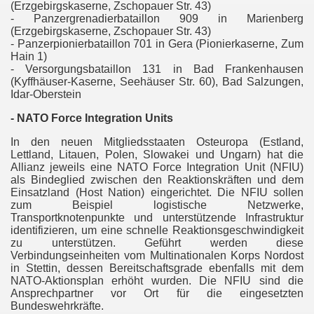
(Erzgebirgskaserne, Zschopauer Str. 43)
- Panzergrenadierbataillon 909 in Marienberg
uppen" in Katalonien
(Erzgebirgskaserne, Zschopauer Str. 43)
- Panzerpionierbataillon 701 in Gera (Pionierkaserne, Zum
Hain 1)
- Versorgungsbataillon 131 in Bad Frankenhausen
(Kyffhäuser-Kaserne, Seehäuser Str. 60), Bad Salzungen,
Idar-Oberstein
- NATO Force Integration Units
n
In den neuen Mitgliedsstaaten Osteuropa (Estland,
Lettland, Litauen, Polen, Slowakei und Ungarn) hat die
Allianz jeweils eine NATO Force Integration Unit (NFIU)
als Bindeglied zwischen den Reaktionskräften und dem
Einsatzland (Host Nation) eingerichtet. Die NFIU sollen
s
zum Beispiel logistische Netzwerke,
Transportknotenpunkte und unterstützende Infrastruktur
identifizieren, um eine schnelle Reaktionsgeschwindigkeit
zu unterstützen. Geführt werden diese
Verbindungseinheiten vom Multinationalen Korps Nordost
in Stettin, dessen Bereitschaftsgrade ebenfalls mit dem
NATO-Aktionsplan erhöht wurden. Die NFIU sind die
Ansprechpartner vor Ort für die eingesetzten
Bundeswehrkräfte.