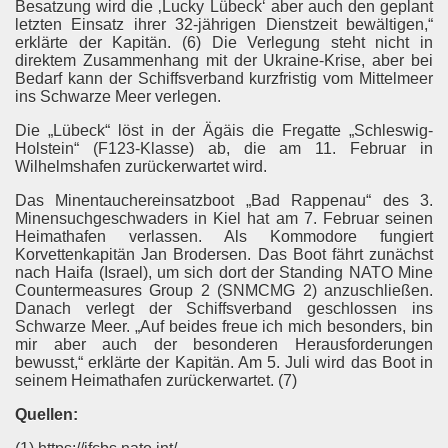
Besatzung wird die ‚Lucky Lübeck‘ aber auch den geplant
letzten Einsatz ihrer 32-jährigen Dienstzeit bewältigen,“
erklärte der Kapitän. (6) Die Verlegung steht nicht in
direktem Zusammenhang mit der Ukraine-Krise, aber bei
Bedarf kann der Schiffsverband kurzfristig vom Mittelmeer
ins Schwarze Meer verlegen.
AGONFIRE
Die „Lübeck“ löst in der Ägäis die Fregatte „Schleswig-
Holstein“ (F123-Klasse) ab, die am 11. Februar in
Wilhelmshafen zurückerwartet wird.
Das Minentauchereinsatzboot „Bad Rappenau“ des 3.
Minensuchgeschwaders in Kiel hat am 7. Februar seinen
BRD
Heimathafen verlassen. Als Kommodore fungiert
Korvettenkapitän Jan Brodersen. Das Boot fährt zunächst
nach Haifa (Israel), um sich dort der Standing NATO Mine
Countermeasures Group 2 (SNMCMG 2) anzuschließen.
Danach verlegt der Schiffsverband geschlossen ins
Schwarze Meer. „Auf beides freue ich mich besonders, bin
mir aber auch der besonderen Herausforderungen
bewusst,“ erklärte der Kapitän. Am 5. Juli wird das Boot in
seinem Heimathafen zurückerwartet. (7)
Quellen: