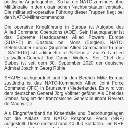
politische Angelegenheit. So hat die NATO zumindest ihre
Militärkräfte in den ukrainischen Nachbarstaaten verstärkt.
gischen Atomstreitkräfte Russlands
Die militärisch-operative Führung dieser Truppen liegt bei
den NATO-Militärkommandos.
Die operative Kriegführung in Europa ist Aufgabe des
Allied Command Operations (AOE). Sein Hauptquartier ist
das Supreme Headquarters Allied Powers Europe
(SHAPE) in Casteau bei Mons (Belgien). NATO-
Befehlshaber Europa (Supreme Allied Commander Europe
ierung-Russl
– SACEUR) ist traditionell ein US-General. Zur Zeit amtiert
Luftwaffen-General Tod Daniel Wolters. Seit Chef des
Stabes ist seit dem 30. September 2020 der deutsche
Admiral Joachim Georg Rühle.
SHAPE nachgeordnet und für den Bereich Mitte Europe
zuständig ist das NATO-Kommando Allied Joint Force
Command (JFC) in Brunssum (Niederlande). Es wird von
dem deutschen General Jörg Vollmer geführt. Als Chef des
Stabes fungiert der französische Generalleutnant Reviers
de Mauny. (1)
Als Eingreifverband für Krisenfälle und Bedrohungslagen
hat die Allianz ihre NATO Response Force (NRF)
aufgestellt. Diese umfasst rund 40.000 Soldaten. Die NRF