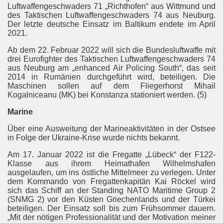
Luftwaffengeschwaders 71 „Richthofen“ aus Wittmund und
des Taktischen Luftwaffengeschwaders 74 aus Neuburg.
Der letzte deutsche Einsatz im Baltikum endete im April
2021.
Ab dem 22. Februar 2022 will sich die Bundesluftwaffe mit
drei Eurofighter des Taktischen Luftwaffengeschwaders 74
Zelle"
aus Neuburg am „enhanced Air Policing South“, das seit
2014 in Rumänien durchgeführt wird, beteiligen. Die
plante Anschläge
Maschinen sollen auf dem Fliegerhorst Mihail
Kogalniceanu (MK) bei Konstanza stationiert werden. (5)
Marine
Über eine Ausweitung der Marineaktivitäten in der Ostsee
in Folge der Ukraine-Krise wurde nichts bekannt.
Am 17. Januar 2022 ist die Fregatte „Lübeck“ der F122-
Klasse aus ihrem Heimathafen Wilhelmshafen
d Brandbekämpfung
ausgelaufen, um ins östliche Mittelmeer zu verlegen. Unter
dem Kommando von Fregattenkapitän Kai Röckel wird
sich das Schiff an der Standing NATO Maritime Group 2
(SNMG 2) vor den Küsten Griechenlands und der Türkei
beteiligen. Der Einsatz soll bis zum Frühsommer dauern.
„Mit der nötigen Professionalität und der Motivation meiner