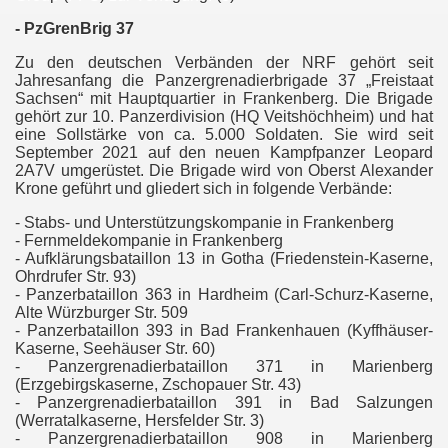
- PzGrenBrig 37
Zu den deutschen Verbänden der NRF gehört seit
Jahresanfang die Panzergrenadierbrigade 37 „Freistaat
Sachsen“ mit Hauptquartier in Frankenberg. Die Brigade
gehört zur 10. Panzerdivision (HQ Veitshöchheim) und hat
eine Sollstärke von ca. 5.000 Soldaten. Sie wird seit
September 2021 auf den neuen Kampfpanzer Leopard
2A7V umgerüstet. Die Brigade wird von Oberst Alexander
Krone geführt und gliedert sich in folgende Verbände:
Ukraine
- Stabs- und Unterstützungskompanie in Frankenberg
- Fernmeldekompanie in Frankenberg
- Aufklärungsbataillon 13 in Gotha (Friedenstein-Kaserne,
Ohrdrufer Str. 93)
- Panzerbataillon 363 in Hardheim (Carl-Schurz-Kaserne,
en
Alte Würzburger Str. 509
- Panzerbataillon 393
in Bad Frankenhauen (Kyffhäuser-
Kaserne, Seehäuser Str. 60)
- Panzergrenadierbataillon 371 in Marienberg
(Erzgebirgskaserne, Zschopauer Str. 43)
- Panzergrenadierbataillon 391 in Bad Salzungen
(Werratalkaserne, Hersfelder Str. 3)
- Panzergrenadierbataillon 908 in Marienberg