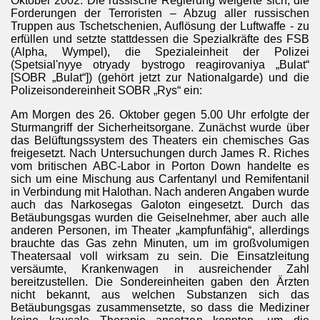
Oktober 2002. Die russische Regierung weigerte sich, die
Forderungen der Terroristen – Abzug aller russischen
Truppen aus Tschetschenien, Auflösung der Luftwaffe - zu
erfüllen und setzte stattdessen die Spezialkräfte des FSB
(Alpha, Wympel), die Spezialeinheit der Polizei
(Spetsial'nyye otryady bystrogo reagirovaniya „Bulat“
[SOBR „Bulat“]) (gehört jetzt zur Nationalgarde) und die
Polizeisondereinheit SOBR „Rys“ ein:
Am Morgen des 26. Oktober gegen 5.00 Uhr erfolgte der
Sturmangriff der Sicherheitsorgane. Zunächst wurde über
das Belüftungssystem des Theaters ein chemisches Gas
freigesetzt. Nach Untersuchungen durch James R. Riches
vom britischen ABC-Labor in Porton Down handelte es
sich um eine Mischung aus Carfentanyl und Remifentanil
in Verbindung mit Halothan. Nach anderen Angaben wurde
auch das Narkosegas Galoton eingesetzt. Durch das
Betäubungsgas wurden die Geiselnehmer, aber auch alle
anderen Personen, im Theater „kampfunfähig“, allerdings
brauchte das Gas zehn Minuten, um im großvolumigen
Theatersaal voll wirksam zu sein. Die Einsatzleitung
versäumte, Krankenwagen in ausreichender Zahl
bereitzustellen. Die Sondereinheiten gaben den Ärzten
nicht bekannt, aus welchen Substanzen sich das
Betäubungsgas zusammensetzte, so dass die Mediziner