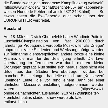
die Bundeswehr „das modernste Kampfflugzeug weltweit“.
(https://www.n-tv.de/wirtschaft/Bericht-F35-Tarnkappenjets-
weisen-Hunderte-Fehler-auf-article23212493.html) So
etwas hatten die Bw-Generäle auch schon über den
EUROFIGHTER verbreitet.
Russland
Am 18. März ließ sich Oberbefehlshaber Wladimir Putin im
Luschniki-Olympiastadion von fast 200.000 durch
jahrelange Propaganda verdoofte Moskowiter als „Sieger“
lobpreisen. Viele Studenten und Werksangehörige wurden
zur Teilnahme dienstverpflichtet, andere lockte eine kleine
Prämie, die man für die Beteiligung erhielt. Die Live-
Übertragung im Fernsehen war durch mehrere kleine
Störungen geprägt. Nun stellte sich heraus, dass nicht alle
Bilder aus dem Stadion live übertragen wurden, bei
manchen Einspielungen handelte es sich um „Konserven“
jubelnder Leute, die vor rund einem Jahr bei einer
ähnlichen Massenveranstaltung aufgenommen worden
waren. (https://www.t-
online.de/nachrichten/ausland/id_91874172/umjubelter-
kremlchef-putins-stadion-show-wurde-als-fake-
entlarvt-.html)