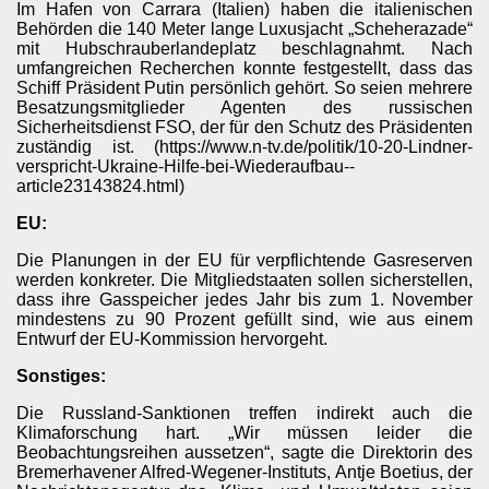
Im Hafen von Carrara (Italien) haben die italienischen
Behörden die 140 Meter lange Luxusjacht „Scheherazade“
mit Hubschrauberlandeplatz beschlagnahmt. Nach
umfangreichen Recherchen konnte festgestellt, dass das
Schiff Präsident Putin persönlich gehört. So seien mehrere
Besatzungsmitglieder Agenten des russischen
Sicherheitsdienst FSO, der für den Schutz des Präsidenten
zuständig ist. (https://www.n-tv.de/politik/10-20-Lindner-
verspricht-Ukraine-Hilfe-bei-Wiederaufbau--
article23143824.html)
EU:
Kuba
Die Planungen in der EU für verpflichtende Gasreserven
werden konkreter. Die Mitgliedstaaten sollen sicherstellen,
htendienste
dass ihre Gasspeicher jedes Jahr bis zum 1. November
mindestens zu 90 Prozent gefüllt sind, wie aus einem
 vor Finnland
Entwurf der EU-Kommission hervorgeht.
Sonstiges:
Die Russland-Sanktionen treffen indirekt auch die
Klimaforschung hart. „Wir müssen leider die
Beobachtungsreihen aussetzen“, sagte die Direktorin des
Bremerhavener Alfred-Wegener-Instituts, Antje Boetius, der