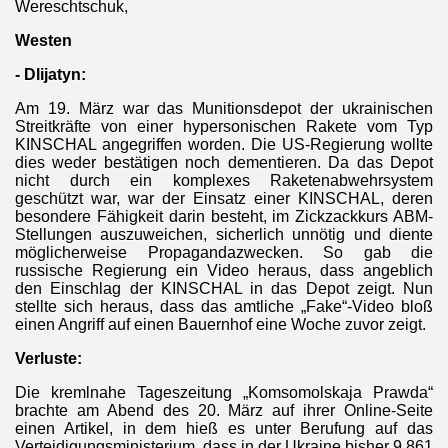
Wereschtschuk,
Westen
- Dlijatyn:
AGONFIRE
Am 19. März war das Munitionsdepot der ukrainischen
Streitkräfte von einer hypersonischen Rakete vom Typ
KINSCHAL angegriffen worden. Die US-Regierung wollte
dies weder bestätigen noch dementieren. Da das Depot
nicht durch ein komplexes Raketenabwehrsystem
geschützt war, war der Einsatz einer KINSCHAL, deren
besondere Fähigkeit darin besteht, im Zickzackkurs ABM-
BRD
Stellungen auszuweichen, sicherlich unnötig und diente
möglicherweise Propagandazwecken. So gab die
russische Regierung ein Video heraus, dass angeblich
den Einschlag der KINSCHAL in das Depot zeigt. Nun
stellte sich heraus, dass das amtliche „Fake“-Video bloß
einen Angriff auf einen Bauernhof eine Woche zuvor zeigt.
Verluste:
Die kremlnahe Tageszeitung „Komsomolskaja Prawda“
brachte am Abend des 20. März auf ihrer Online-Seite
einen Artikel, in dem hieß es unter Berufung auf das
Verteidigungsministerium, dass in der Ukraine bisher 9.861