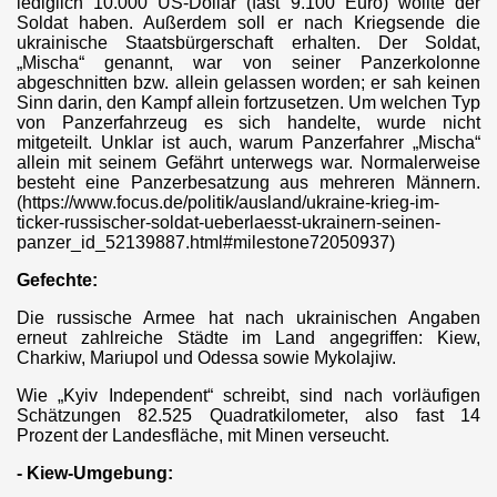
lediglich 10.000 US-Dollar (fast 9.100 Euro) wollte der
Soldat haben. Außerdem soll er nach Kriegsende die
uppen" in Katalonien
ukrainische Staatsbürgerschaft erhalten. Der Soldat,
„Mischa“ genannt, war von seiner Panzerkolonne
abgeschnitten bzw. allein gelassen worden; er sah keinen
Sinn darin, den Kampf allein fortzusetzen. Um welchen Typ
von Panzerfahrzeug es sich handelte, wurde nicht
mitgeteilt. Unklar ist auch, warum Panzerfahrer „Mischa“
allein mit seinem Gefährt unterwegs war. Normalerweise
besteht eine Panzerbesatzung aus mehreren Männern.
(https://www.focus.de/politik/ausland/ukraine-krieg-im-
n
ticker-russischer-soldat-ueberlaesst-ukrainern-seinen-
panzer_id_52139887.html#milestone72050937)
Gefechte:
s
Die russische Armee hat nach ukrainischen Angaben
erneut zahlreiche Städte im Land angegriffen: Kiew,
Charkiw, Mariupol und Odessa sowie Mykolajiw.
Wie „Kyiv Independent“ schreibt, sind nach vorläufigen
Schätzungen 82.525 Quadratkilometer, also fast 14
Prozent der Landesfläche, mit Minen verseucht.
- Kiew-Umgebung: