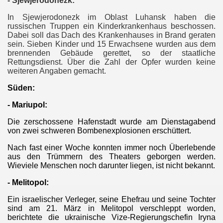
- Sjewjerodonezk:
In Sjewjerodonezk im Oblast Luhansk haben die
russischen Truppen ein Kinderkrankenhaus beschossen.
Dabei soll das Dach des Krankenhauses in Brand geraten
sein. Sieben Kinder und 15 Erwachsene wurden aus dem
brennenden Gebäude gerettet, so der staatliche
Zelle"
Rettungsdienst. Über die Zahl der Opfer wurden keine
weiteren Angaben gemacht.
plante Anschläge
Süden:
- Mariupol:
Die zerschossene Hafenstadt wurde am Dienstagabend
von zwei schweren Bombenexplosionen erschüttert.
Nach fast einer Woche konnten immer noch Überlebende
aus den Trümmern des Theaters geborgen werden.
Wieviele Menschen noch darunter liegen, ist nicht bekannt.
d Brandbekämpfung
- Melitopol:
Ein israelischer Verleger, seine Ehefrau und seine Tochter
sind am 21. März in Melitopol verschleppt worden,
berichtete die ukrainische Vize-Regierungschefin Iryna