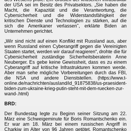
der USA sei im Besitz des Privatsektors. „Sie haben die
Macht, die Kapazität und die Verantwortung, die
stgenommen
Cybersicherheit und die Widerstandsfähigkeit der
kritischen Dienste und Technologien zu stärken, auf die
sich die Amerikaner verlassen", erklärte Biden an
Unternehmen gerichtet.
„Wir sind nicht auf einen Konflikt mit Russland aus, aber
wenn Russland einen Cyberangriff gegen die Vereinigten
Staaten startet, werden wir darauf reagieren“, drohte die für
Cybersicherheit zuständige Sicherheitsberaterin Anne
ssangriff
Neuberger. Es gebe keine Gewissheit, dass es zu einem
Cyberangriff auf kritische Infrastrukturen kommen werde.
Aber man sehe mögliche Vorbereitungen durch das FBI,
 Ukraine
die NSA und andere Dienststellen. (https://www.t-
online.de/nachrichten/ausland/id_91875838/us-praesident-
gen, hybride Vorfälle und Truppenaufmarsch
biden-zum-ukraine-krieg-putin-steht-mit-dem-ruecken-zur-
wand-.html)
BRD:
epots
Der Bundestag legte zu Beginn seiner Sitzung am 22.
März eine Schweigeminute für Boris Romantschenko ein.
Er war am 18. März bei einem russischen Angriff in
Charkiw im Alter von 96 Jahren getötet. Romantschenko