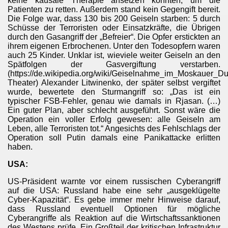
keine kausale Therapie ansetzen konnten, um die
Patienten zu retten. Außerdem stand kein Gegengift bereit.
Die Folge war, dass 130 bis 200 Geiseln starben: 5 durch
Schüsse der Terroristen oder Einsatzkräfte, die Übrigen
durch den Gasangriff der „Befreier“. Die Opfer erstickten an
ihrem eigenen Erbrochenen. Unter den Todesopfern waren
auch 25 Kinder. Unklar ist, wieviele weiter Geiseln an den
Spätfolgen der Gasvergiftung verstarben.
(https://de.wikipedia.org/wiki/Geiselnahme_im_Moskauer_D
Theater) Alexander Litwinenko, der später selbst vergiftet
wurde, bewertete den Sturmangriff so: „Das ist ein
typischer FSB-Fehler, genau wie damals in Rjasan. (…)
Ein guter Plan, aber schlecht ausgeführt. Sonst wäre die
enfabrik
Operation ein voller Erfolg gewesen: alle Geiseln am
Leben, alle Terroristen tot.“ Angesichts des Fehlschlags der
Operation soll Putin damals eine Panikattacke erlitten
haben.
USA:
US-Präsident warnte vor einem russischen Cyberangriff
rbasen
auf die USA: Russland habe eine sehr „ausgeklügelte
Cyber-Kapazität“. Es gebe immer mehr Hinweise darauf,
dass Russland eventuell Optionen für mögliche
Cyberangriffe als Reaktion auf die Wirtschaftssanktionen
des Westens prüfe. Ein Großteil der kritischen Infrastruktur