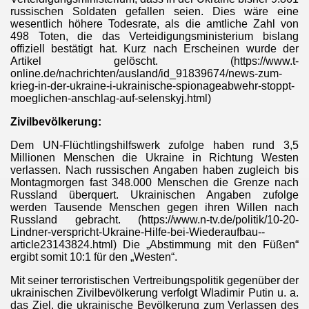
russischen Soldaten gefallen seien. Dies wäre eine
wesentlich höhere Todesrate, als die amtliche Zahl von
498 Toten, die das Verteidigungsministerium bislang
offiziell bestätigt hat. Kurz nach Erscheinen wurde der
Artikel gelöscht. (https://www.t-
online.de/nachrichten/ausland/id_91839674/news-zum-
krieg-in-der-ukraine-i-ukrainische-spionageabwehr-stoppt-
moeglichen-anschlag-auf-selenskyj.html)
Zivilbevölkerung:
Dem UN-Flüchtlingshilfswerk zufolge haben rund 3,5
Millionen Menschen die Ukraine in Richtung Westen
verlassen. Nach russischen Angaben haben zugleich bis
Montagmorgen fast 348.000 Menschen die Grenze nach
Russland überquert. Ukrainischen Angaben zufolge
werden Tausende Menschen gegen ihren Willen nach
Russland gebracht. (https://www.n-tv.de/politik/10-20-
Lindner-verspricht-Ukraine-Hilfe-bei-Wiederaufbau--
article23143824.html) Die „Abstimmung mit den Füßen“
ergibt somit 10:1 für den „Westen“.
Mit seiner terroristischen Vertreibungspolitik gegenüber der
ukrainischen Zivilbevölkerung verfolgt Wladimir Putin u. a.
das Ziel, die ukrainische Bevölkerung zum Verlassen des