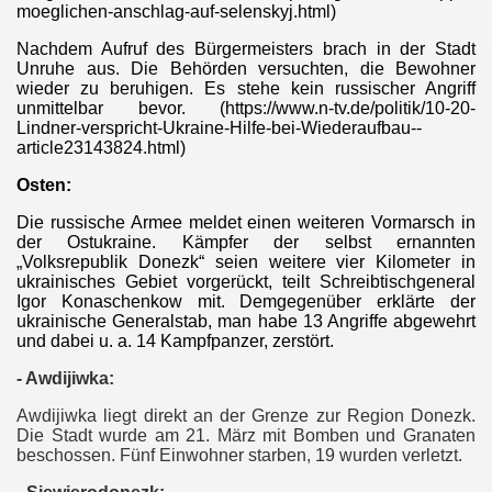
moeglichen-anschlag-auf-selenskyj.html)
 Verfassungsschutz
Nachdem Aufruf des Bürgermeisters brach in der Stadt
Unruhe aus. Die Behörden versuchten, die Bewohner
wieder zu beruhigen. Es stehe kein russischer Angriff
unmittelbar bevor. (https://www.n-tv.de/politik/10-20-
yrien getötet
Lindner-verspricht-Ukraine-Hilfe-bei-Wiederaufbau--
article23143824.html)
hrungsopfer islamistischer Piraten
Osten:
elona und Cambrils
Die russische Armee meldet einen weiteren Vormarsch in
der Ostukraine. Kämpfer der selbst ernannten
„Volksrepublik Donezk“ seien weitere vier Kilometer in
ukrainisches Gebiet vorgerückt, teilt Schreibtischgeneral
Igor Konaschenkow mit. Demgegenüber erklärte der
 Sadismus
ukrainische Generalstab, man habe 13 Angriffe abgewehrt
und dabei u. a. 14 Kampfpanzer, zerstört.
- Awdijiwka:
chlaege
Awdijiwka liegt direkt an der Grenze zur Region Donezk.
Die Stadt wurde am 21. März mit Bomben und Granaten
kirchen-und-Spangdahlem
beschossen. Fünf Einwohner starben, 19 wurden verletzt.