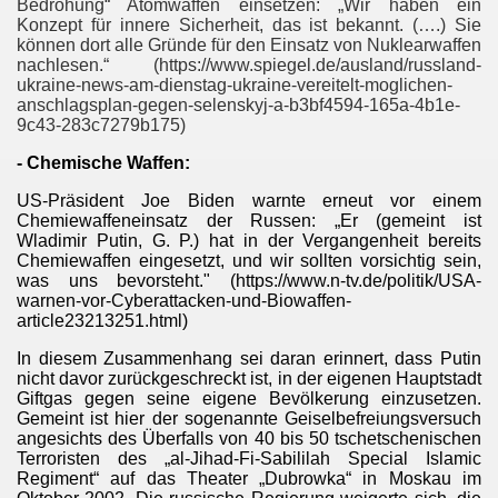
Bedrohung“ Atomwaffen einsetzen: „Wir haben ein
Konzept für innere Sicherheit, das ist bekannt. (….) Sie
können dort alle Gründe für den Einsatz von Nuklearwaffen
nachlesen.“ (https://www.spiegel.de/ausland/russland-
ukraine-news-am-dienstag-ukraine-vereitelt-moglichen-
anschlagsplan-gegen-selenskyj-a-b3bf4594-165a-4b1e-
9c43-283c7279b175)
- Chemische Waffen:
US-Präsident Joe Biden warnte erneut vor einem
Chemiewaffeneinsatz der Russen: „Er (gemeint ist
Wladimir Putin, G. P.) hat in der Vergangenheit bereits
Chemiewaffen eingesetzt, und wir sollten vorsichtig sein,
was uns bevorsteht." (https://www.n-tv.de/politik/USA-
warnen-vor-Cyberattacken-und-Biowaffen-
article23213251.html)
In diesem Zusammenhang sei daran erinnert, dass Putin
nicht davor zurückgeschreckt ist, in der eigenen Hauptstadt
Giftgas gegen seine eigene Bevölkerung einzusetzen.
Gemeint ist hier der sogenannte Geiselbefreiungsversuch
angesichts des Überfalls von 40 bis 50 tschetschenischen
Terroristen des „al-Jihad-Fi-Sabililah Special Islamic
Regiment“ auf das Theater „Dubrowka“ in Moskau im