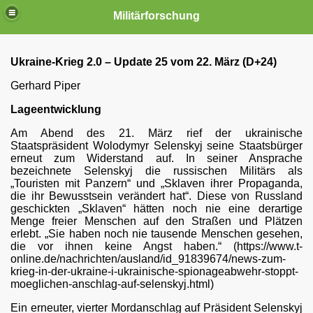
Militärforschung
Ukraine-Krieg 2.0 – Update 25 vom 22. März (D+24)
Gerhard Piper
Lageentwicklung
Am Abend des 21. März rief der ukrainische
Staatspräsident Wolodymyr Selenskyj seine Staatsbürger
erneut zum Widerstand auf. In seiner Ansprache
bezeichnete Selenskyj die russischen Militärs als
„Touristen mit Panzern“ und „Sklaven ihrer Propaganda,
die ihr Bewusstsein verändert hat“. Diese von Russland
geschickten „Sklaven“ hätten noch nie eine derartige
Menge freier Menschen auf den Straßen und Plätzen
e
erlebt. „Sie haben noch nie tausende Menschen gesehen,
die vor ihnen keine Angst haben.“ (https://www.t-
he Atomarsenal
online.de/nachrichten/ausland/id_91839674/news-zum-
krieg-in-der-ukraine-i-ukrainische-spionageabwehr-stoppt-
lstreckenbereich
moeglichen-anschlag-auf-selenskyj.html)
Ein erneuter, vierter Mordanschlag auf Präsident Selenskyj
 Eine Chronologie 2017