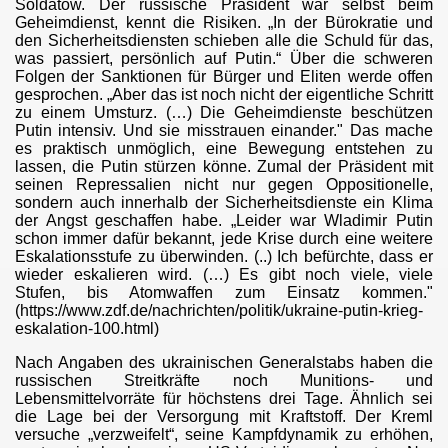
Soldatow. Der russische Präsident war selbst beim
Geheimdienst, kennt die Risiken. „In der Bürokratie und
den Sicherheitsdiensten schieben alle die Schuld für das,
was passiert, persönlich auf Putin.“ Über die schweren
Folgen der Sanktionen für Bürger und Eliten werde offen
gesprochen. „Aber das ist noch nicht der eigentliche Schritt
zu einem Umsturz. (…) Die Geheimdienste beschützen
Putin intensiv. Und sie misstrauen einander." Das mache
es praktisch unmöglich, eine Bewegung entstehen zu
lassen, die Putin stürzen könne. Zumal der Präsident mit
seinen Repressalien nicht nur gegen Oppositionelle,
sondern auch innerhalb der Sicherheitsdienste ein Klima
der Angst geschaffen habe. „Leider war Wladimir Putin
schon immer dafür bekannt, jede Krise durch eine weitere
Eskalationsstufe zu überwinden. (..) Ich befürchte, dass er
wieder eskalieren wird. (…) Es gibt noch viele, viele
Stufen, bis Atomwaffen zum Einsatz kommen."
(https://www.zdf.de/nachrichten/politik/ukraine-putin-krieg-
eskalation-100.html)
Nach Angaben des ukrainischen Generalstabs haben die
russischen Streitkräfte noch Munitions- und
Lebensmittelvorräte für höchstens drei Tage. Ähnlich sei
die Lage bei der Versorgung mit Kraftstoff. Der Kreml
versuche „verzweifelt“, seine Kampfdynamik zu erhöhen,