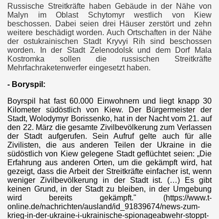
ongKong?
Russische Streitkräfte haben Gebäude in der Nähe von
Malyn im Oblast Schytomyr westlich von Kiew
beschossen. Dabei seien drei Häuser zerstört und zehn
weitere beschädigt worden. Auch Ortschaften in der Nähe
der ostukrainischen Stadt Kryvyi Rih sind beschossen
desopfer im Anti-Terrorkrieg
worden. In der Stadt Zelenodolsk und dem Dorf Mala
Kostromka sollen die russischen Streitkräfte
Mehrfachraketenwerfer eingesetzt haben.
- Boryspil:
Boyrspil hat fast 60.000 Einwohnern und liegt knapp 30
Ben Ammar (Update)
Kilometer südöstlich von Kiew. Der Bürgermeister der
Stadt, Wolodymyr Borissenko, hat in der Nacht vom 21. auf
den 22. März die gesamte Zivilbevölkerung zum Verlassen
der Stadt aufgerufen. Sein Aufruf gelte auch für alle
Zivilisten, die aus anderen Teilen der Ukraine in die
efe Staat
südöstlich von Kiew gelegene Stadt geflüchtet seien: „Die
Erfahrung aus anderen Orten, um die gekämpft wird, hat
gezeigt, dass die Arbeit der Streitkräfte einfacher ist, wenn
weniger Zivilbevölkerung in der Stadt ist. (…) Es gibt
laa"
keinen Grund, in der Stadt zu bleiben, in der Umgebung
wird bereits gekämpft." (https://www.t-
online.de/nachrichten/ausland/id_91839674/news-zum-
krieg-in-der-ukraine-i-ukrainische-spionageabwehr-stoppt-