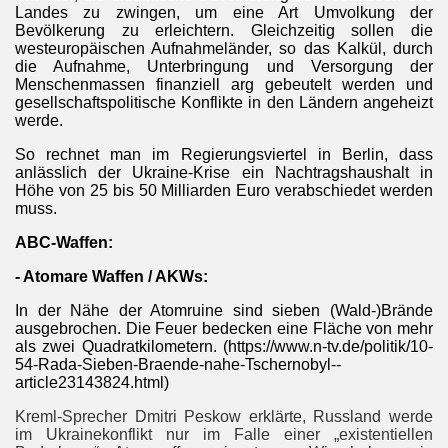
Landes zu zwingen, um eine Art Umvolkung der
Bevölkerung zu erleichtern. Gleichzeitig sollen die
westeuropäischen Aufnahmeländer, so das Kalkül, durch
die Aufnahme, Unterbringung und Versorgung der
Menschenmassen finanziell arg gebeutelt werden und
gesellschaftspolitische Konflikte in den Ländern angeheizt
werde.
So rechnet man im Regierungsviertel in Berlin, dass
anlässlich der Ukraine-Krise ein Nachtragshaushalt in
Höhe von 25 bis 50 Milliarden Euro verabschiedet werden
muss.
ABC-Waffen:
- Atomare Waffen / AKWs:
In der Nähe der Atomruine sind sieben (Wald-)Brände
ausgebrochen. Die Feuer bedecken eine Fläche von mehr
als zwei Quadratkilometern. (https://www.n-tv.de/politik/10-
54-Rada-Sieben-Braende-nahe-Tschernobyl--
article23143824.html)
Kreml-Sprecher Dmitri Peskow erklärte, Russland werde
im Ukrainekonflikt nur im Falle einer „existentiellen