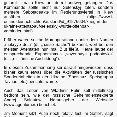
getarnt – nach Kiew auf dem Landweg gelangen. Das
Kommando sollte nicht nur Selenskyj töten, sondern
mehrere Sabotageakte im Regierungsviertel in Kiew
ausüben. (https://www.t-
online.de/nachrichten/ausland/id_91876604/krieg-in-der-
ukraine-attentat-auf-selenskyj-wurde-offenbar-
verhindert.html)
Früher waren solche Mordoperationen unter dem Namen
„mokryye dela“ (dt. „nasse Sache“) bekannt, weil bei den
meisten Attentaten nun mal Blut fließt. Heute lautet der
entsprechende Euphemismus „voyennaya podgotovka“
(dt.: „militärische Ausbildung“).
In diesem Zusammenhang sei darauf hingewiesen, dass
bisher kaum etwas über die Aktivitäten der russischen
Sondereinheiten in der Ukraine (Spetsnaz, Spetsgruppa
Tavriad, etc.) berichtet wurde:
Auch das Leben von Wladimir Putin soll mittelfristig
bedroht sein, wie der russische Geheimdienstexperte
Andrej Soldatow, Herausgeber der Webseite
(www.agentura.ru) berichtet:
„Im Moment sitzt Putin noch relativ fest im Sattel“, sagt