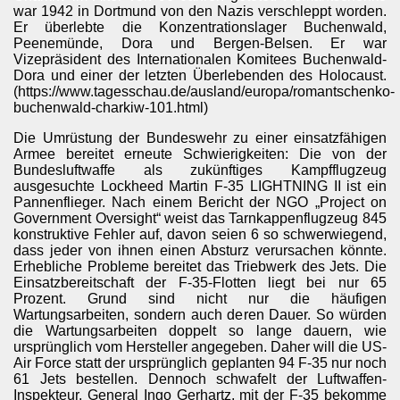
war 1942 in Dortmund von den Nazis verschleppt worden.
Er überlebte die Konzentrationslager Buchenwald,
Peenemünde, Dora und Bergen-Belsen. Er war
Vizepräsident des Internationalen Komitees Buchenwald-
Dora und einer der letzten Überlebenden des Holocaust.
(https://www.tagesschau.de/ausland/europa/romantschenko-
buchenwald-charkiw-101.html)
Die Umrüstung der Bundeswehr zu einer einsatzfähigen
Armee bereitet erneute Schwierigkeiten: Die von der
Bundesluftwaffe als zukünftiges Kampfflugzeug
ausgesuchte Lockheed Martin F-35 LIGHTNING II ist ein
Pannenflieger. Nach einem Bericht der NGO „Project on
Government Oversight“ weist das Tarnkappenflugzeug 845
konstruktive Fehler auf, davon seien 6 so schwerwiegend,
dass jeder von ihnen einen Absturz verursachen könnte.
Erhebliche Probleme bereitet das Triebwerk des Jets. Die
Einsatzbereitschaft der F-35-Flotten liegt bei nur 65
Prozent. Grund sind nicht nur die häufigen
Wartungsarbeiten, sondern auch deren Dauer. So würden
die Wartungsarbeiten doppelt so lange dauern, wie
ursprünglich vom Hersteller angegeben. Daher will die US-
ngos
Air Force statt der ursprünglich geplanten 94 F-35 nur noch
61 Jets bestellen. Dennoch schwafelt der Luftwaffen-
Inspekteur, General Ingo Gerhartz, mit der F-35 bekomme