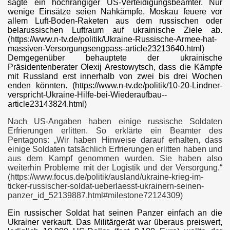
sagte ein hochrangiger US-Verteidigungsbeamter. Nur
wenige Einsätze seien Nahkämpfe, Moskau feuere vor
allem Luft-Boden-Raketen aus dem russischen oder
belarussischen Luftraum auf ukrainische Ziele ab.
(https://www.n-tv.de/politik/Ukraine-Russische-Armee-hat-
massiven-Versorgungsengpass-article23213640.html)
Demgegenüber behauptete der ukrainische
Präsidentenberater Olexij Arestowytsch, dass die Kämpfe
mit Russland erst innerhalb von zwei bis drei Wochen
enden könnten. (https://www.n-tv.de/politik/10-20-Lindner-
verspricht-Ukraine-Hilfe-bei-Wiederaufbau--
article23143824.html)
Ukraine
Nach US-Angaben haben einige russische Soldaten
Erfrierungen erlitten. So erklärte ein Beamter des
Pentagons: „Wir haben Hinweise darauf erhalten, dass
einige Soldaten tatsächlich Erfrierungen erlitten haben und
en
aus dem Kampf genommen wurden. Sie haben also
weiterhin Probleme mit der Logistik und der Versorgung.“
(https://www.focus.de/politik/ausland/ukraine-krieg-im-
ticker-russischer-soldat-ueberlaesst-ukrainern-seinen-
panzer_id_52139887.html#milestone72124309)
Ein russischer Soldat hat seinen Panzer einfach an die
Ukrainer verkauft. Das Militärgerät war überaus preiswert,