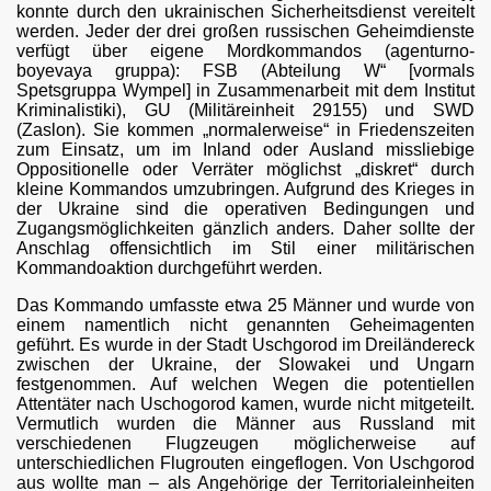
konnte durch den ukrainischen Sicherheitsdienst vereitelt
werden. Jeder der drei großen russischen Geheimdienste
gischen Atomstreitkräfte Russlands
verfügt über eigene Mordkommandos (agenturno-
boyevaya gruppa): FSB (Abteilung W“ [vormals
Spetsgruppa Wympel] in Zusammenarbeit mit dem Institut
Kriminalistiki), GU (Militäreinheit 29155) und SWD
(Zaslon). Sie kommen „normalerweise“ in Friedenszeiten
zum Einsatz, um im Inland oder Ausland missliebige
Oppositionelle oder Verräter möglichst „diskret“ durch
ierung-Russl
kleine Kommandos umzubringen. Aufgrund des Krieges in
der Ukraine sind die operativen Bedingungen und
Zugangsmöglichkeiten gänzlich anders. Daher sollte der
Anschlag offensichtlich im Stil einer militärischen
Kommandoaktion durchgeführt werden.
Das Kommando umfasste etwa 25 Männer und wurde von
einem namentlich nicht genannten Geheimagenten
geführt. Es wurde in der Stadt Uschgorod im Dreiländereck
zwischen der Ukraine, der Slowakei und Ungarn
festgenommen. Auf welchen Wegen die potentiellen
Attentäter nach Uschogorod kamen, wurde nicht mitgeteilt.
Vermutlich wurden die Männer aus Russland mit
verschiedenen Flugzeugen möglicherweise auf
unterschiedlichen Flugrouten eingeflogen. Von Uschgorod
aus wollte man – als Angehörige der Territorialeinheiten