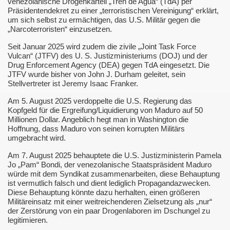
venezolanische Drogenkartell „Tren de Agua“ (TdA) per
Präsidentendekret zu einer „terroristischen Vereinigung“ erklärt,
um sich selbst zu ermächtigen, das U.S. Militär gegen die
„Narcoterroristen“ einzusetzen.
Seit Januar 2025 wird zudem die zivile „Joint Task Force
Vulcan“ (JTFV) des U. S. Justizministeriums (DOJ) und der
Zelle"
Drug Enforcement Agency (DEA) gegen TdA eingesetzt. Die
JTFV wurde bisher von John J. Durham geleitet, sein
Stellvertreter ist Jeremy Isaac Franker.
plante Anschläge
Am 5. August 2025 verdoppelte die U.S. Regierung das
Kopfgeld für die Ergreifung/Liquidierung von Maduro auf 50
Millionen Dollar. Angeblich hegt man in Washington die
Hoffnung, dass Maduro von seinen korrupten Militärs
umgebracht wird.
Am 7. August 2025 behauptete die U.S. Justizministerin Pamela
Jo „Pam“ Bondi, der venezolanische Staatspräsident Maduro
d Brandbekämpfung
würde mit dem Syndikat zusammenarbeiten, diese Behauptung
ist vermutlich falsch und dient lediglich Propagandazwecken.
Diese Behauptung könnte dazu herhalten, einen größeren
Militäreinsatz mit einer weitreichenderen Zielsetzung als „nur“
der Zerstörung von ein paar Drogenlaboren im Dschungel zu
legitimieren.