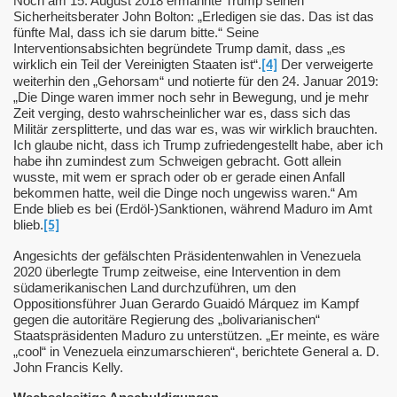
Noch am 15. August 2018 ermahnte Trump seinen
Sicherheitsberater John Bolton: „Erledigen sie das. Das ist das
fünfte Mal, dass ich sie darum bitte.“ Seine
Interventionsabsichten begründete Trump damit, dass „es
wirklich ein Teil der Vereinigten Staaten ist“.
Der verweigerte
[4]
weiterhin den „Gehorsam“ und notierte für den 24. Januar 2019:
„Die Dinge waren immer noch sehr in Bewegung, und je mehr
Zeit verging, desto wahrscheinlicher war es, dass sich das
Militär zersplitterte, und das war es, was wir wirklich brauchten.
Ich glaube nicht, dass ich Trump zufriedengestellt habe, aber ich
habe ihn zumindest zum Schweigen gebracht. Gott allein
wusste, mit wem er sprach oder ob er gerade einen Anfall
bekommen hatte, weil die Dinge noch ungewiss waren.“ Am
Ukraine
Ende blieb es bei (Erdöl-)Sanktionen, während Maduro im Amt
blieb.
[5]
Angesichts der gefälschten Präsidentenwahlen in Venezuela
en
2020 überlegte Trump zeitweise, eine Intervention in dem
südamerikanischen Land durchzuführen, um den
Oppositionsführer Juan Gerardo Guaidó Márquez im Kampf
gegen die autoritäre Regierung des „bolivarianischen“
Staatspräsidenten Maduro zu unterstützen. „Er meinte, es wäre
„cool“ in Venezuela einzumarschieren“, berichtete General a. D.
John Francis Kelly.