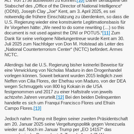
Act“ von 1798 ausweisen zu können.
Daher behauptete der
[10]
Stabschef des „Office of the Director of National Intelligence“
 Verfassungsschutz
(ODNI), Joseph Clay „Joe“ Kent, am 3. April 2025, es sei
notwendig die frühere Einschätzung zu überdenken, so dass die
U.S. Regierung wieder eine konstruierte Legitimationsbasis für
ihr Vorgehen hätte: „We need to do some rewriting (…) so this
yrien getötet
document is not used against the DNI or POTUS.“
Zum
[11]
Dank für seine verlogene Nibelungentreue wurde Kent am 30.
Juli 2025 zum Nachfolger von Don M. Holstead als Leiter des
hrungsopfer islamistischer Piraten
„National Counterterrorism Center“ (NCTC) befördert. Armes
NCTC.
elona und Cambrils
Allerdings hat die U.S. Regierung bisher keinerlei Beweise für
eine Verwicklung von Nicholas Maduro in den Drogenhandel
vorlegen können. Soweit bekannt wurden 2015 lediglich zwei
Neffen von Cilia Flores, der Ehefrau von Maduro, von der DEA
 Sadismus
wegen Schmuggels von 800 kg Kokain in die USA
festgenommen und 2017 zu einer Haftstrafe von jeweils
achtzehn Jahren verurteilt.
Bei den beiden Delinquenten
[12]
handelte es sich um Franqui Francisco Flores und Efraín
chlaege
Campo Flores.
[13]
Jedoch nahm Trump mit Beginn seiner zweiten Präsidentschaft
kirchen-und-Spangdahlem
am 20. Januar 2025 seine Vergeltungspolitik gegen Venezuela
wieder auf. Noch im Januar Trump per „EO 14157“ das