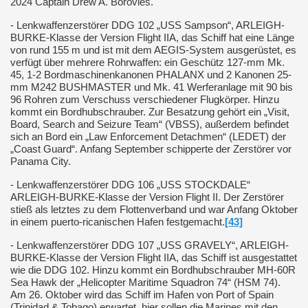
2024 Captain Drew A. Borovies.
- Lenkwaffenzerstörer DDG 102 „USS Sampson“, ARLEIGH-
BURKE-Klasse der Version Flight IIA, das Schiff hat eine Länge
von rund 155 m und ist mit dem AEGIS-System ausgerüstet, es
verfügt über mehrere Rohrwaffen: ein Geschütz 127-mm Mk.
45, 1-2 Bordmaschinenkanonen PHALANX und 2 Kanonen 25-
mm M242 BUSHMASTER und Mk. 41 Werferanlage mit 90 bis
96 Rohren zum Verschuss verschiedener Flugkörper. Hinzu
kommt ein Bordhubschrauber. Zur Besatzung gehört ein „Visit,
Board, Search and Seizure Team“ (VBSS), außerdem befindet
sich an Bord ein „Law Enforcement Detachmen“ (LEDET) der
„Coast Guard“. Anfang September schipperte der Zerstörer vor
Panama City.
- Lenkwaffenzerstörer DDG 106 „USS STOCKDALE“
ARLEIGH-BURKE-Klasse der Version Flight II. Der Zerstörer
stieß als letztes zu dem Flottenverband und war Anfang Oktober
in einem puerto-ricanischen Hafen festgemacht.
[43]
- Lenkwaffenzerstörer DDG 107 „USS GRAVELY“, ARLEIGH-
BURKE-Klasse der Version Flight IIA, das Schiff ist ausgestattet
wie die DDG 102. Hinzu kommt ein Bordhubschrauber MH-60R
Sea Hawk der „Helicopter Maritime Squadron 74“ (HSM 74).
Am 26. Oktober wird das Schiff im Hafen von Port of Spain
(Trinidad & Tobago) erwartet, hier sollen die Marines mit den