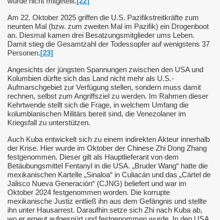
wurde nicht mitgeteilt.
[22]
Am 22. Oktober 2025 griffen die U.S. Pazifikstreitkräfte zum
neunten Mal (bzw. zum zweiten Mal im Pazifik) ein Drogenboot
an. Diesmal kamen drei Besatzungsmitglieder ums Leben.
Damit stieg die Gesamtzahl der Todessopfer auf wenigstens 37
Personen.
[23]
Angesichts der jüngsten Spannungen zwischen den USA und
Kolumbien dürfte sich das Land nicht mehr als U.S.-
Aufmarschgebiet zur Verfügung stellen, sondern muss damit
rechnen, selbst zum Angriffsziel zu werden. Im Rahmen dieser
Kehrtwende stellt sich die Frage, in welchem Umfang die
kolumbianischen Militärs bereit sind, die Venezolaner im
Kriegsfall zu unterstützen.
Auch Kuba entwickelt sich zu einem indirekten Akteur innerhalb
der Krise. Hier wurde im Oktober der Chinese Zhi Dong Zhang
festgenommen. Dieser gilt als Hauptlieferant von dem
Betäubungsmittel Fentanyl in die USA. „Bruder Wang“ hatte die
mexikanischen Kartelle „Sinaloa“ in Culiacán und das „Cártel de
Jalisco Nueva Generación“ (CJNG) beliefert und war im
Oktober 2024 festgenommen worden. Die korrupte
mexikanische Justiz entließ ihn aus dem Gefängnis und stellte
ihn unter Hausarrest. Daraufhin setze sich Zhi nach Kuba ab,
wo er erneut aufgespürt und festgenommen wurde. In den USA