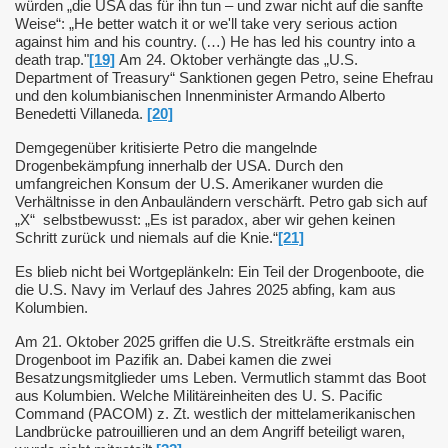
würden „die USA das für ihn tun – und zwar nicht auf die sanfte
Weise“: „He better watch it or we'll take very serious action
against him and his country. (…)
He has led his country into a
death trap."
[19]
Am 24.
Oktober verhängte das „U.S.
Department of Treasury“ Sanktionen gegen Petro, seine Ehefrau
und den kolumbianischen Innenminister Armando Alberto
Benedetti Villaneda.
[20]
Demgegenüber kritisierte Petro die mangelnde
Drogenbekämpfung innerhalb der USA. Durch den
umfangreichen Konsum der U.S. Amerikaner wurden die
Verhältnisse in den Anbauländern verschärft. Petro gab sich auf
„X“
selbstbewusst: „Es ist paradox, aber wir gehen keinen
Schritt zurück und niemals auf die Knie.“
[21]
Es blieb nicht bei Wortgeplänkeln: Ein Teil der Drogenboote, die
die U.S. Navy im Verlauf des Jahres 2025 abfing, kam aus
Kolumbien.
Am 21. Oktober 2025 griffen die U.S. Streitkräfte erstmals ein
Drogenboot im Pazifik an. Dabei kamen die zwei
Besatzungsmitglieder ums Leben. Vermutlich stammt das Boot
aus Kolumbien. Welche Militäreinheiten des U. S. Pacific
Command (PACOM) z. Zt. westlich der mittelamerikanischen
Landbrücke patrouillieren und an dem Angriff beteiligt waren,