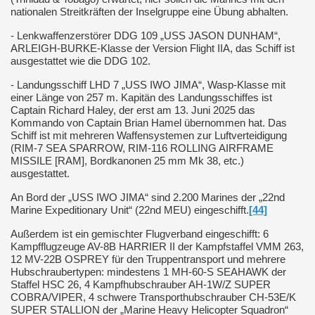
nationalen Streitkräften der Inselgruppe eine Übung abhalten.
- Lenkwaffenzerstörer DDG 109 „USS JASON DUNHAM“,
ARLEIGH-BURKE-Klasse der Version Flight IIA, das Schiff ist
ausgestattet wie die DDG 102.
- Landungsschiff LHD 7 „USS IWO JIMA“, Wasp-Klasse mit
einer Länge von 257 m. Kapitän des Landungsschiffes ist
Captain Richard Haley, der erst am 13. Juni 2025 das
Kommando von Captain Brian Hamel übernommen hat. Das
Schiff ist mit mehreren Waffensystemen zur Luftverteidigung
(RIM-7 SEA SPARROW, RIM-116 ROLLING AIRFRAME
MISSILE [RAM], Bordkanonen 25 mm Mk 38, etc.)
ausgestattet.
An Bord der „USS IWO JIMA“ sind 2.200 Marines der „22nd
Marine Expeditionary Unit“ (22nd MEU) eingeschifft.
[44]
Außerdem ist ein gemischter Flugverband eingeschifft: 6
Kampfflugzeuge AV-8B HARRIER II der Kampfstaffel VMM 263,
12 MV-22B OSPREY für den Truppentransport und mehrere
Hubschraubertypen: mindestens 1 MH-60-S SEAHAWK der
Staffel HSC 26, 4 Kampfhubschrauber AH-1W/Z SUPER
COBRA/VIPER, 4 schwere Transporthubschrauber CH-53E/K
SUPER STALLION der „Marine Heavy Helicopter Squadron“