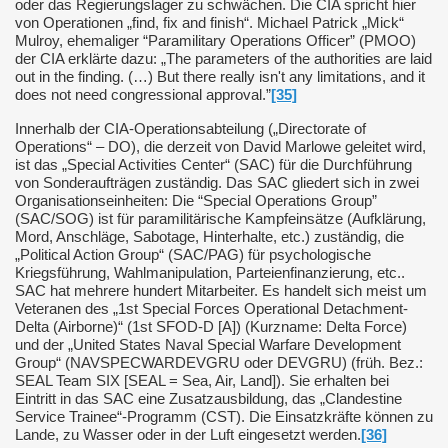
oder das Regierungslager zu schwächen.
Die CIA spricht hier
von Operationen „find, fix and finish“. Michael Patrick „Mick“
Mulroy, ehemaliger “Paramilitary Operations Officer” (PMOO)
der CIA erklärte dazu: „The parameters of the authorities are laid
out in the finding. (…) But there really isn't any limitations, and it
does not need congressional approval.”
[35]
Innerhalb der CIA-Operationsabteilung („Directorate of
Operations“ – DO), die derzeit von David Marlowe geleitet wird,
ist das „Special Activities Center“ (SAC) für die Durchführung
von Sonderaufträgen zuständig. Das SAC gliedert sich in zwei
Organisationseinheiten: Die “Special Operations Group”
(SAC/SOG) ist für paramilitärische Kampfeinsätze (Aufklärung,
Mord, Anschläge, Sabotage, Hinterhalte, etc.) zuständig, die
„Political Action Group“ (SAC/PAG) für psychologische
Kriegsführung, Wahlmanipulation, Parteienfinanzierung, etc..
SAC hat mehrere hundert Mitarbeiter. Es handelt sich meist um
Veteranen des „1st Special Forces Operational Detachment-
Delta (Airborne)“ (1st SFOD-D [A]) (Kurzname: Delta Force)
und der „United States Naval Special Warfare Development
Group“ (NAVSPECWARDEVGRU oder DEVGRU) (früh. Bez.:
SEAL Team SIX [SEAL = Sea, Air, Land]). Sie erhalten bei
Eintritt in das SAC eine Zusatzausbildung, das „Clandestine
Service Trainee“-Programm (CST). Die Einsatzkräfte können zu
Lande, zu Wasser oder in der Luft eingesetzt werden.
[36]