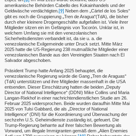
[8]
ongKong?
amerikanische Behörden Cabello des Kokainhandels und der
Geldwäsche verdächtigten.
Neben dem „Cártel de los Soles“
[9]
gibt es noch die Gruppierung „Tren de Aragua“(TdA), die bisher
durch eher kleinere Drogengeschäfte aufgefallen ist. Viele ihrer
desopfer im Anti-Terrorkrieg
Mitglieder sitzen ein im Gefängnis von Tocorón. Unklar ist, in
welchem Umfang sie mit den venezolanischen
Sicherheitsdiensten verbandelt ist, da sie u. a. die
venezolanische Exilgemeinde unter Druck setzt. Mitte März
2025 hatte die US-Regierung 238 mutmaßliche Mitglieder einer
venezolanischen Bande aus den Vereinigten Staaten nach El
Salvador abgeschoben.
Ben Ammar (Update)
Präsident Trump hatte Anfang 2025 behauptet, die
venezolanische Regierung würde die Gang „Tren de Araguas“
(TdA) unterstützen und ihre Mitglieder massenhaft in die USA
entsenden. Dieser Einschätzung hatten die beiden „Deputy
efe Staat
Director of National Intelligence“ (DDNI) Mike Collins und Maria
Langan-Riekhof in einer nachrichtendienstlichen Studie am 26.
Februar 2025 widersprochen. Beide wurden daraufhin Mitte Mai
2025 von Tulsi Gabbard, die als „Director of National
Intelligence“ (DNI) für die Koordinierung und Überwachung der
laa"
sechzehn U.S. Geheimdienste zuständig ist, gefeuert. Die
Trump-Regierung beharrte auf ihrer falschen Bewertung als
Vorwand, um illegale Immigranten gemäß dem „Alien Enemies