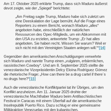
Am 17. Oktober 2025 erklärte Trump, dass sich Maduro äußerst
devot zeigte, wie der „Spiegel“ berichtete:
„Am Freitag sagte Trump, Maduro habe sich zuletzt um
eine Deeskalation der Lage bemüht. Auf die Frage eines
AGONFIRE
Reporters zu einem Bericht, wonach Maduro „alles“
angeboten habe, einschließlich der natürlichen
Ressourcen des Opec-Mitglieds, um ein Abkommen mit
den USA zu erzielen, antwortete Trump: „Er hat alles
angeboten. Sie haben recht. Wissen Sie warum? Weil er
sich nicht mit den Vereinigten Staaten anlegen will.““
[14]
BRD
Gegenüber den amerikanischen Anschuldigungen verwehrte
sich Maduro und nannte Trump einen „vulgären, erbärmlichen,
rassistischen Cowboy“. Und am 8. September 2025 stellte die
venezolanische Vizepräsidentin Delcy Eloína Rodríguez Gómez
die rhetorische Frage: „How can there be a drug cartel if there´s
no drugs here?“
[15]
Auch die venezolanische Konfliktpartei tat ihr Übriges, um den
Konflikt anzuheizen. Am 11. Januar 2025 drohte der
venezolanische Machthaber Maduro beim Antifaschistischen
Festival in Caracas mit einem Überfall auf die amerikanische
Inselrepublik Puerto Rico. Dazu schlug er eine gemeinsame
Militäraktion Venezuelas mit den kubanischen,