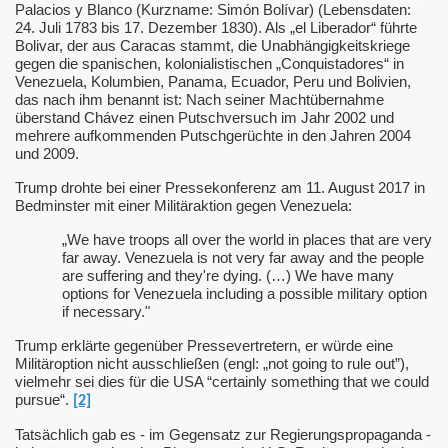
Palacios y Blanco (Kurzname: Simón Bolívar) (Lebensdaten:
24. Juli 1783 bis 17. Dezember 1830). Als „el Liberador“ führte
Bolivar, der aus Caracas stammt, die Unabhängigkeitskriege
gegen die spanischen, kolonialistischen „Conquistadores“ in
Venezuela, Kolumbien, Panama, Ecuador, Peru und Bolivien,
das nach ihm benannt ist: Nach seiner Machtübernahme
überstand Chávez einen Putschversuch im Jahr 2002 und
mehrere aufkommenden Putschgerüchte in den Jahren 2004
und 2009.
Trump drohte bei einer Pressekonferenz am 11. August 2017 in
Bedminster mit einer Militäraktion gegen Venezuela:
„We have troops all over the world in places that are very
far away. Venezuela is not very far away and the people
are suffering and they're dying. (…) We have many
options for Venezuela including a possible military option
if necessary."
Trump erklärte gegenüber Pressevertretern, er würde eine
Militäroption nicht ausschließen (engl: „not going to rule out”),
vielmehr sei dies für die USA “certainly something that we could
pursue“.
[2]
Tatsächlich gab es - im Gegensatz zur Regierungspropaganda -