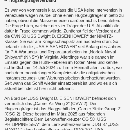
-- Flugzeugträgerverband
Es war von vornherein klar, dass die USA keine Intervention in
Venezuela wagen würde, ohne einen Flugzeugträger in petto zu
haben, obwohl die Massenmedien darüber nichts berichteten.
Die Frage blieb, welcher der vier Träger der U.S. Atlantikflotte
dafür in Frage kommen würde. Zunächst fiel der Verdacht auf
die CVN 69
USS Dwight D. EISENHOWER“ der NIMITZ-
Klasse, Sie war am Kriegsschauplatz am nächsten dran. So
befand sich die „USS EISENHOWER“ seit Anfang des Jahres
für PIA-Wartungs- und Reparaturarbeiten im „Norfolk Naval
Shipyard“ (NNSY) in Virginia. Allerdings war sie danach im
Einsatz gegen die Huthi-Rebellen im Roten Meer und kehrte
schließlich am 14 Juli 2024 zu ihrem Heimathafen, zurück, wo
nach dem monatelangen Kampfeinsatz die obligatorischen
Instandsetzungs- und Wartungsarbeiten durchgeführt wurden.
Seit wann das Schiff wieder einsatzbereit ist und wo es sich
aktuell befindet ist hier nicht bekannt.
An Bord der „USS Dwight D. EISENHOWER“ befindet sich
vermutlich das „Carrier Air Wing 2“ (CVW 2). Der
Flugzeugträger ist das Flaggschiff der „Carrier Strike Group 2“
(CSG 2). Diese bestand im März 2025 aus folgenden
Begleitschiffen: Dem Lenkwaffenkreuzer CG 58 „USS
PHILIPPINE SEA“, dem Lenkwaffenzerstörer DDG 87 „USS
MASON“, dem Lenkwaffenzerstörer DDG 107 „USS