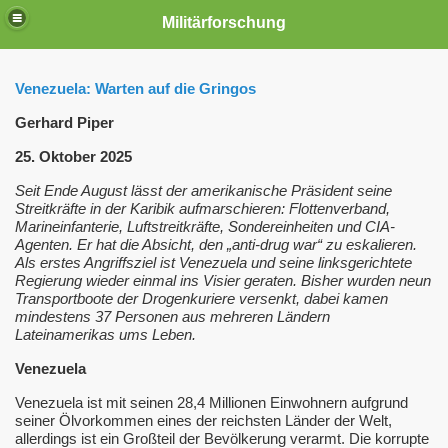
Militärforschung
Venezuela: Warten auf die Gringos
Gerhard Piper
25. Oktober 2025
Seit Ende August lässt der amerikanische Präsident seine
Streitkräfte in der Karibik aufmarschieren: Flottenverband,
Marineinfanterie, Luftstreitkräfte, Sondereinheiten und CIA-
Agenten. Er hat die Absicht, den „anti-drug war“ zu eskalieren.
Als erstes Angriffsziel ist Venezuela und seine linksgerichtete
Regierung wieder einmal ins Visier geraten. Bisher wurden neun
Transportboote der Drogenkuriere versenkt, dabei kamen
mindestens 37 Personen aus mehreren Ländern
e
Lateinamerikas ums Leben.
he Atomarsenal
Venezuela
lstreckenbereich
Venezuela ist mit seinen 28,4 Millionen Einwohnern aufgrund
seiner Ölvorkommen eines der reichsten Länder der Welt,
allerdings ist ein Großteil der Bevölkerung verarmt. Die korrupte
 Eine Chronologie 2017