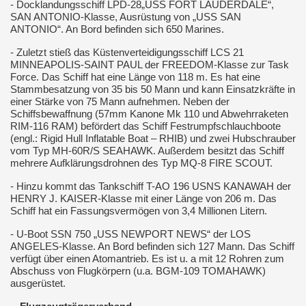
- Docklandungsschiff LPD-28„USS FORT LAUDERDALE“,
SAN ANTONIO-Klasse, Ausrüstung von „USS SAN
ANTONIO“. An Bord befinden sich 650 Marines.
- Zuletzt stieß das Küstenverteidigungsschiff LCS 21
MINNEAPOLIS-SAINT PAUL der FREEDOM-Klasse zur Task
Force. Das Schiff hat eine Länge von 118 m. Es hat eine
Stammbesatzung von 35 bis 50 Mann und kann Einsatzkräfte in
einer Stärke von 75 Mann aufnehmen. Neben der
Schiffsbewaffnung (57mm Kanone Mk 110 und Abwehrraketen
RIM-116 RAM) befördert das Schiff Festrumpfschlauchboote
(engl.: Rigid Hull Inflatable Boat – RHIB) und zwei Hubschrauber
vom Typ MH-60R/S SEAHAWK. Außerdem besitzt das Schiff
mehrere Aufklärungsdrohnen des Typ MQ-8 FIRE SCOUT.
- Hinzu kommt das Tankschiff T-AO 196 USNS KANAWAH der
HENRY J. KAISER-Klasse mit einer Länge von 206 m. Das
Schiff hat ein Fassungsvermögen von 3,4 Millionen Litern.
- U-Boot SSN 750 „USS NEWPORT NEWS“ der LOS
ANGELES-Klasse. An Bord befinden sich 127 Mann. Das Schiff
verfügt über einen Atomantrieb. Es ist u. a mit 12 Rohren zum
Abschuss von Flugkörpern (u.a. BGM-109 TOMAHAWK)
ausgerüstet.