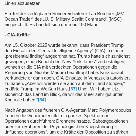
Linien abzusetzen.
Ein Teil der verfügbaren Sondereinheiten ist an Bord der „MV
Ocean Trader“ des „U. S. Military Sealift Command“ (MSC)
eingeschifft. Es handelt sich um rund 150 Mann.
- CIA-Kräfte
Am 15. Oktober 2025 wurde bekannt, dass Präsident Trump
den Einsatz der „Central Intelligence Agency“ (CIA) in einem
„presidential finding“ angeordnet hat. Trump hatte sich zunächst
geweigert, einen Bericht der „New York Times“ zu bestätigen,
wonach er die CIA mit verdeckten Operationen gegen die
Regierung von Nicolás Maduro beauftragt habe. Kurz darauf
verkündete er dann doch, CIA-Einsätze in Venezuela autorisiert
zu haben. „Aber wir werden sie auch auf dem Land stoppen,“
erklärte Trump im Weißen Haus.
[33]
Und: „Wir haben jetzt
sicherlich das Land im Blick, da wir das Meer sehr gut unter
Kontrolle haben.“
[34]
Nach Angaben des früheren CIA-Agenten Marc Polymeropoulos
können die Geheimdienstler ein ganzes Spektrum an
Operationen durchführen: Drohneneinsätze, Sabotageaktionen
oder – im Rahmen der Psychologischen Kriegsführung –
„influence operations“, um die Kräfte der Opposition zu stärken