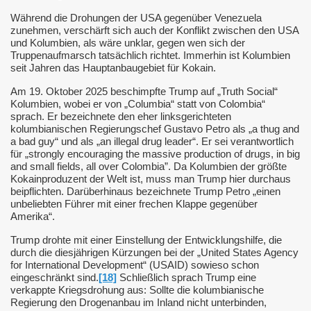
Während die Drohungen der USA gegenüber Venezuela
zunehmen, verschärft sich auch der Konflikt zwischen den USA
und Kolumbien, als wäre unklar, gegen wen sich der
Truppenaufmarsch tatsächlich richtet. Immerhin ist Kolumbien
seit Jahren das Hauptanbaugebiet für Kokain.
Am 19. Oktober 2025 beschimpfte Trump auf „Truth Social“
Kolumbien, wobei er von „Columbia“ statt von Colombia“
sprach. Er bezeichnete den eher linksgerichteten
kolumbianischen Regierungschef Gustavo Petro als „a thug and
a bad guy“ und als „an illegal drug leader“.
Er sei verantwortlich
für „strongly encouraging the massive production of drugs, in big
and small fields, all over Colombia”.
Da Kolumbien der größte
Kokainproduzent der Welt ist, muss man Trump hier durchaus
beipflichten. Darüberhinaus bezeichnete Trump Petro „einen
unbeliebten Führer mit einer frechen Klappe gegenüber
Amerika“.
Trump drohte mit einer Einstellung der Entwicklungshilfe, die
durch die diesjährigen Kürzungen bei der „United States Agency
for International Development“ (USAID) sowieso schon
eingeschränkt sind.
[18]
Schließlich sprach Trump eine
verkappte Kriegsdrohung aus: Sollte die kolumbianische
Regierung den Drogenanbau im Inland nicht unterbinden,