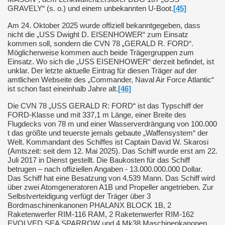
GRAVELY“ (s. o.) und einem unbekannten U-Boot.
[45]
Am 24. Oktober 2025 wurde offiziell bekanntgegeben, dass
nicht die „USS
Dwight D. EISENHOWER“ zum Einsatz
kommen soll, sondern die CVN 78 „GERALD R. FORD“.
Möglicherweise kommen auch beide Trägergruppen zum
Einsatz. Wo sich die „USS EISENHOWER“ derzeit befindet, ist
unklar. Der letzte aktuelle Eintrag für diesen Träger auf der
amtlichen Webseite des „Commander, Naval Air Force Atlantic“
ist schon fast eineinhalb Jahre alt.
[46]
Die CVN 78 „USS GERALD R: FORD“ ist das Typschiff der
FORD-Klasse und mit 337,1 m Länge, einer Breite des
Flugdecks von 78 m und einer Wasserverdrängung von 100.000
t das größte und teuerste jemals gebaute „Waffensystem“ der
Welt. Kommandant des Schiffes ist Captain David W. Skarosi
(Amtszeit: seit dem 12. Mai 2025). Das Schiff wurde erst am 22.
Juli 2017 in Dienst gestellt. Die Baukosten für das Schiff
betrugen – nach offiziellen Angaben - 13.000.000.000 Dollar.
Das Schiff hat eine Besatzung von 4.539 Mann. Das Schiff wird
über zwei Atomgeneratoren A1B und Propeller angetrieben. Zur
Selbstverteidigung verfügt der Träger über 3
Bordmaschinenkanonen PHALANX BLOCK 1B, 2
Raketenwerfer RIM-116 RAM, 2 Raketenwerfer RIM-162
EVOLVED SEA SPARROW und 4 Mk38 Maschinenkanonen