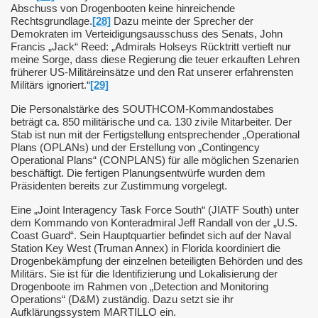
Abschuss von Drogenbooten keine hinreichende
Rechtsgrundlage.
[28]
Dazu meinte der Sprecher der
stgenommen
Demokraten im Verteidigungsausschuss des Senats, John
Francis „Jack“ Reed: „Admirals Holseys Rücktritt vertieft nur
meine Sorge, dass diese Regierung die teuer erkauften Lehren
früherer US-Militäreinsätze und den Rat unserer erfahrensten
Militärs ignoriert.“
[29]
Die Personalstärke des SOUTHCOM-Kommandostabes
beträgt ca. 850 militärische und ca. 130 zivile Mitarbeiter. Der
Stab ist nun mit der Fertigstellung entsprechender „Operational
Plans (OPLANs) und der Erstellung von „Contingency
ssangriff
Operational Plans“ (CONPLANS) für alle möglichen Szenarien
beschäftigt. Die fertigen Planungsentwürfe wurden dem
 Ukraine
Präsidenten bereits zur Zustimmung vorgelegt.
gen, hybride Vorfälle und Truppenaufmarsch
Eine „Joint Interagency Task Force South“ (JIATF South) unter
dem Kommando von Konteradmiral Jeff Randall von der „U.S.
Coast Guard“. Sein Hauptquartier befindet sich auf der Naval
Station Key West (Truman Annex) in Florida koordiniert die
Drogenbekämpfung der einzelnen beteiligten Behörden und des
epots
Militärs. Sie ist für die Identifizierung und Lokalisierung der
Drogenboote im Rahmen von „Detection and Monitoring
Operations“ (D&M) zuständig. Dazu setzt sie ihr
Aufklärungssystem MARTILLO ein.