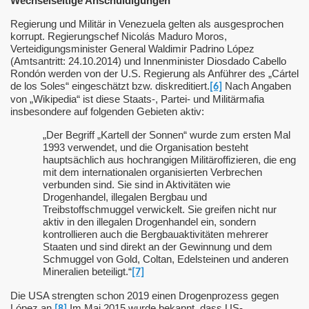
Wechselseitige Anschuldigungen
uppen" in Katalonien
Regierung und Militär in Venezuela gelten als ausgesprochen
korrupt. Regierungschef Nicolás Maduro Moros,
Verteidigungsminister General Waldimir Padrino López
(Amtsantritt: 24.10.2014) und Innenminister Diosdado Cabello
Rondón werden von der U.S. Regierung als Anführer des „Cártel
de los Soles“ eingeschätzt bzw. diskreditiert.
Nach Angaben
[6]
von „Wikipedia“ ist diese Staats-, Partei- und Militärmafia
insbesondere auf folgenden Gebieten aktiv:
„Der Begriff „Kartell der Sonnen“ wurde zum ersten Mal
n
1993 verwendet, und die Organisation besteht
hauptsächlich aus hochrangigen Militäroffizieren, die eng
mit dem internationalen organisierten Verbrechen
verbunden sind. Sie sind in Aktivitäten wie
s
Drogenhandel, illegalen Bergbau und
Treibstoffschmuggel verwickelt. Sie greifen nicht nur
aktiv in den illegalen Drogenhandel ein, sondern
kontrollieren auch die Bergbauaktivitäten mehrerer
Staaten und sind direkt an der Gewinnung und dem
Schmuggel von Gold, Coltan, Edelsteinen und anderen
Mineralien beteiligt.“
[7]
Die USA strengten schon 2019 einen Drogenprozess gegen
López an.
Im Mai 2015 wurde bekannt, dass US-