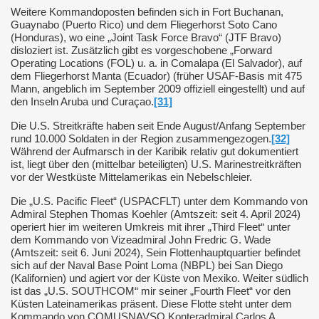
Weitere Kommandoposten befinden sich in Fort Buchanan,
Guaynabo (Puerto Rico) und dem Fliegerhorst Soto Cano
(Honduras), wo eine „Joint Task Force Bravo“ (JTF Bravo)
disloziert ist. Zusätzlich gibt es vorgeschobene „Forward
Operating Locations (FOL) u. a. in Comalapa (El Salvador), auf
dem Fliegerhorst Manta (Ecuador) (früher USAF-Basis mit 475
Mann, angeblich im September 2009 offiziell eingestellt) und auf
den Inseln Aruba und Curaçao.
[31]
Die U.S. Streitkräfte haben seit Ende August/Anfang September
rund 10.000 Soldaten in der Region zusammengezogen.
[32]
Während der Aufmarsch in der Karibik relativ gut dokumentiert
ist, liegt über den (mittelbar beteiligten) U.S. Marinestreitkräften
vor der Westküste Mittelamerikas ein Nebelschleier.
Die „U.S. Pacific Fleet“ (USPACFLT) unter dem Kommando von
Admiral Stephen Thomas Koehler (Amtszeit: seit 4. April 2024)
operiert hier im weiteren Umkreis mit ihrer „Third Fleet“ unter
dem Kommando von Vizeadmiral John Fredric G. Wade
(Amtszeit: seit 6. Juni 2024), Sein Flottenhauptquartier befindet
sich auf der Naval Base Point Loma (NBPL) bei San Diego
(Kalifornien) und agiert vor der Küste von Mexiko. Weiter südlich
ist das „U.S. SOUTHCOM“ mir seiner „Fourth Fleet“ vor den
Küsten Lateinamerikas präsent. Diese Flotte steht unter dem
Kommando von COMUSNAVSO Konteradmiral Carlos A.