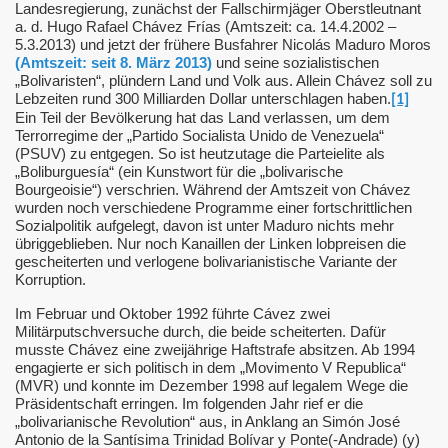
Landesregierung, zunächst der Fallschirmjäger Oberstleutnant
a. d. Hugo Rafael Chávez Frías (Amtszeit: ca. 14.4.2002 –
gischen Atomstreitkräfte Russlands
5.3.2013) und jetzt der frühere Busfahrer Nicolás Maduro Moros
(Amtszeit: seit 8. März 2013)
und seine sozialistischen
„Bolivaristen“, plündern Land und Volk aus. Allein Chávez soll zu
Lebzeiten rund 300 Milliarden Dollar unterschlagen haben.
[1]
Ein Teil der Bevölkerung hat das Land verlassen, um dem
Terrorregime der „Partido Socialista Unido de Venezuela“
(PSUV) zu entgegen. So ist heutzutage die Parteielite als
ierung-Russl
„Boliburguesía“ (ein Kunstwort für die „bolivarische
Bourgeoisie“) verschrien. Während der Amtszeit von Chávez
wurden noch verschiedene Programme einer fortschrittlichen
Sozialpolitik aufgelegt, davon ist unter Maduro nichts mehr
übriggeblieben. Nur noch Kanaillen der Linken lobpreisen die
gescheiterten und verlogene bolivarianistische Variante der
Korruption.
Im Februar und Oktober 1992 führte Cávez zwei
Militärputschversuche durch, die beide scheiterten. Dafür
musste Chávez eine zweijährige Haftstrafe absitzen. Ab 1994
engagierte er sich politisch in dem „Movimento V Republica“
(MVR) und konnte im Dezember 1998 auf legalem Wege die
Präsidentschaft erringen. Im folgenden Jahr rief er die
„bolivarianische Revolution“ aus, in Anklang an Simón José
Antonio de la Santísima Trinidad Bolívar y Ponte(-Andrade) (y)