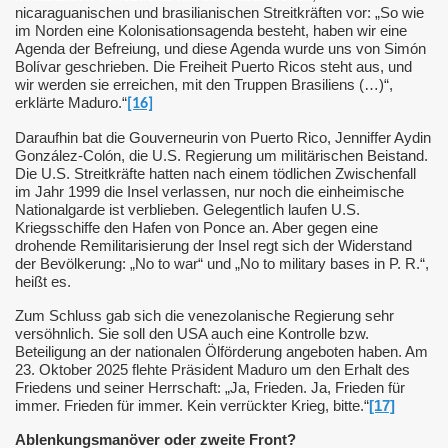
nicaraguanischen und brasilianischen Streitkräften vor: „So wie
im Norden eine Kolonisationsagenda besteht, haben wir eine
Agenda der Befreiung, und diese Agenda wurde uns von Simón
Bolívar geschrieben. Die Freiheit Puerto Ricos steht aus, und
wir werden sie erreichen, mit den Truppen Brasiliens (…)“,
erklärte Maduro.“
[16]
Daraufhin bat die Gouverneurin von Puerto Rico, Jenniffer Aydin
González-Colón, die U.S. Regierung um militärischen Beistand.
Die U.S. Streitkräfte hatten nach einem tödlichen Zwischenfall
im Jahr 1999 die Insel verlassen, nur noch die einheimische
Nationalgarde ist verblieben. Gelegentlich laufen U.S.
Kriegsschiffe den Hafen von Ponce an. Aber gegen eine
drohende Remilitarisierung der Insel regt sich der Widerstand
der Bevölkerung: „No to war“ und „No to military bases in P. R.“,
heißt es.
Zum Schluss gab sich die venezolanische Regierung sehr
versöhnlich. Sie soll den USA auch eine Kontrolle bzw.
Beteiligung an der nationalen Ölförderung angeboten haben. Am
23. Oktober 2025 flehte Präsident Maduro um den Erhalt des
Friedens und seiner Herrschaft: „Ja, Frieden. Ja, Frieden für
immer. Frieden für immer. Kein verrückter Krieg, bitte.“
[17]
Ablenkungsmanöver oder zweite Front?