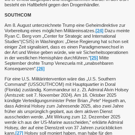
besteht ein Haftbefehl gegen den Drogenhändler.
SOUTHCOM
Am 8. August unterzeichnete Trump eine Geheimdirektive zur
Vorbereitung eines möglichen Militäreinsatzes.
[24]
Dazu meinte
Ryan C. Berg vom „Center for Strategic and International
Studies“(CSIS) in Washington: „Diese Regierung hat schon seit
einiger Zeit signalisiert, dass es einen Paradigmenwechsel in
der Art und Weise geben würde, wie wir Sicherheitsoperationen
in der westlichen Hemisphäre durchführen.“
[25]
Mitte
September drohte Trump Venezuela mit „unabsehbaren
Konsequenzen“.
[26]
enfabrik
Für eine U.S. Militärintervention wäre das „U.S. Southern
Command“ (USSOUTHCOM) mit Hauptquartier in Doral
(Florida) zuständig. Kommandeur ist z. Zt. Admiral Alvin Holsey
(Amtszeit: seit 7. November 2024). Am 16. Oktober 2025
kündigte Verteidigungsminister Peter Brian „Pete“ Hegseth an,
dass Admiral Holsey zum Jahresende 2025, also zwei Jahre
rbasen
früher als ursprünglich geplant, aus dem aktiven Dienst
ausscheiden werde. „Mit Wirkung zum 12. Dezember 2025
werde ich aus der US-Marine ausscheiden,“ erklärte Admiral
Holsey, der auf eine Dienstzeit von 37 Jahren zurückblicken
kann.
[27]
Holsey soll moniert haben, man habe für den