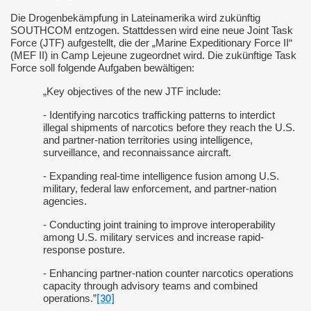
Die Drogenbekämpfung in Lateinamerika wird zukünftig
SOUTHCOM entzogen. Stattdessen wird eine neue Joint Task
Force (JTF) aufgestellt, die der „Marine Expeditionary Force II“
(MEF II) in Camp Lejeune zugeordnet wird.
Die zukünftige Task
Force soll folgende Aufgaben bewältigen:
„Key objectives of the new JTF include:
- Identifying narcotics trafficking patterns to interdict
illegal shipments of narcotics before they reach the U.S.
and partner-nation territories using intelligence,
surveillance, and reconnaissance aircraft.
- Expanding real-time intelligence fusion among U.S.
military, federal law enforcement, and partner-nation
agencies.
- Conducting joint training to improve interoperability
among U.S. military services and increase rapid-
response posture.
- Enhancing partner-nation counter narcotics operations
ngos
capacity through advisory teams and combined
operations.”
[30]