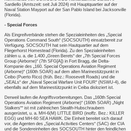
Sardiello (Amtszeit: seit Juli 2024) mit Hauptquartier auf der
Naval Station Mayport auf der San Pablo Island bei Jacksonville
(Florida).
- Special Forces
Als Eingreifverbände stehen die Spezialeinheiten des „Special
Operations Command South“ (SOCSOUTH) einsatzbereit zur
Verfügung. SOCSOUTH hat sein Hautquartier auf dem
Fliegerhorst Homestead (Florida). Zu den Spezialeinheiten
zählen u. a. die 1.400 „Green Berets“ der „7th Special Forces
Group (Airborne)“ (7th SFG[A]) in Fort Bragg, die Delta-
Kuba
Kompanie des „160. Special Operations Aviation Regiment
(Airborne)“ (160th SOAR) auf dem alten Marinestützpunkt in
htendienste
Ceibo (Puerto Rico) (früh. Bez.: Roosevelt Roads) und die
„SEALs“ der „Naval Special Warfare Unit FOUR“ (NSWU-4), die
ebenfalls auf dem Marinestützpunkt in Ceiba disloziert ist.
 vor Finnland
Derweil laufen die Angriffsvorbereitungen. Das „160th Special
Operations Aviation Regiment (Airborne)“ (160th SOAR) „Night
Stalkers““ ist mit zahlreichen Stealth-Hubschraubern
ausgerüstet, u. a. MH-6(M) LITTLE BIRD (inoffz. Bez.: KILLER
EGG) und MH-60 SEA HAWK. Die Einheit bereitet sich darauf
vor, die Agenten des „Special Activities Centers“ (SAC) der CIA
und die Sondereinheiten des SOCSOUTH hinter den feindlichen