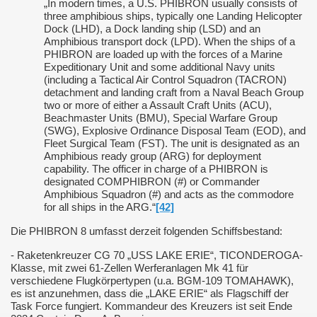
„In modern times, a U.S. PHIBRON usually consists of
three amphibious ships, typically one Landing Helicopter
Dock (LHD), a Dock landing ship (LSD) and an
Amphibious transport dock (LPD). When the ships of a
PHIBRON are loaded up with the forces of a Marine
Expeditionary Unit and some additional Navy units
(including a Tactical Air Control Squadron (TACRON)
detachment and landing craft from a Naval Beach Group
two or more of either a Assault Craft Units (ACU),
Beachmaster Units (BMU), Special Warfare Group
(SWG), Explosive Ordinance Disposal Team (EOD), and
Fleet Surgical Team (FST). The unit is designated as an
Amphibious ready group (ARG) for deployment
capability. The officer in charge of a PHIBRON is
designated COMPHIBRON (#) or Commander
Amphibious Squadron (#) and acts as the commodore
for all ships in the ARG.“
[42]
Die PHIBRON 8 umfasst derzeit folgenden Schiffsbestand:
- Raketenkreuzer CG 70 „USS LAKE ERIE“, TICONDEROGA-
Klasse, mit zwei 61-Zellen Werferanlagen Mk 41 für
verschiedene Flugkörpertypen (u.a. BGM-109 TOMAHAWK),
es ist anzunehmen, dass die „LAKE ERIE“ als Flagschiff der
Task Force fungiert. Kommandeur des Kreuzers ist seit Ende