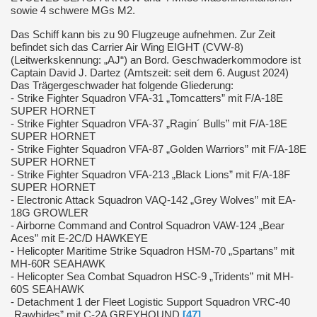
sowie 4 schwere MGs M2.
Das Schiff kann bis zu 90 Flugzeuge aufnehmen. Zur Zeit
befindet sich das Carrier Air Wing EIGHT (CVW-8)
(Leitwerkskennung: „AJ“) an Bord.
Geschwaderkommodore ist
Captain David J. Dartez (Amtszeit: seit dem 6. August 2024)
Das Trägergeschwader hat folgende Gliederung:
- Strike Fighter Squadron VFA-31 „Tomcatters” mit F/A-18E
SUPER HORNET
- Strike Fighter Squadron VFA-37 „Ragin´ Bulls” mit F/A-18E
SUPER HORNET
- Strike Fighter Squadron VFA-87 „Golden Warriors” mit F/A-18E
SUPER HORNET
- Strike Fighter Squadron VFA-213 „Black Lions” mit F/A-18F
SUPER HORNET
- Electronic Attack Squadron VAQ-142 „Grey Wolves” mit EA-
18G GROWLER
- Airborne Command and Control Squadron VAW-124 „Bear
Aces” mit E-2C/D HAWKEYE
- Helicopter Maritime Strike Squadron HSM-70 „Spartans” mit
MH-60R SEAHAWK
- Helicopter Sea Combat Squadron HSC-9 „Tridents” mit MH-
60S SEAHAWK
- Detachment 1 der Fleet Logistic Support Squadron VRC-40
„Rawhides” mit C-2A GREYHOUND.
[47]