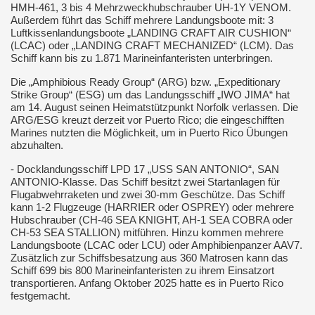
HMH-461, 3 bis 4 Mehrzweckhubschrauber UH-1Y VENOM.
Außerdem führt das Schiff mehrere Landungsboote mit: 3
Luftkissenlandungsboote „LANDING CRAFT AIR CUSHION“
(LCAC) oder „LANDING CRAFT MECHANIZED“ (LCM). Das
Schiff kann bis zu 1.871 Marineinfanteristen unterbringen.
Die „Amphibious Ready Group“ (ARG) bzw. „Expeditionary
Strike Group“ (ESG) um das Landungsschiff „IWO JIMA“ hat
am 14. August seinen Heimatstützpunkt Norfolk verlassen. Die
ARG/ESG kreuzt derzeit vor Puerto Rico; die eingeschifften
Marines nutzten die Möglichkeit, um in Puerto Rico Übungen
abzuhalten.
- Docklandungsschiff LPD 17 „USS SAN ANTONIO“, SAN
ANTONIO-Klasse. Das Schiff besitzt zwei Startanlagen für
Flugabwehrraketen und zwei 30-mm Geschütze. Das Schiff
kann 1-2 Flugzeuge (HARRIER oder OSPREY) oder mehrere
Hubschrauber (CH-46 SEA KNIGHT, AH-1 SEA COBRA oder
CH-53 SEA STALLION) mitführen. Hinzu kommen mehrere
Landungsboote (LCAC oder LCU) oder Amphibienpanzer AAV7.
Zusätzlich zur Schiffsbesatzung aus 360 Matrosen kann das
Schiff 699 bis 800 Marineinfanteristen zu ihrem Einsatzort
transportieren. Anfang Oktober 2025 hatte es in Puerto Rico
festgemacht.