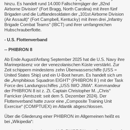
hinzu. Es handelt rund 14.000 Fallschirmjäger der „82nd
Airborne Division“ (Fort Bragg, North Carolina) mit ihren fünf
Brigaden und die Luftlandesoldaten der „101st Airborne Division
(Air Assault)“ (Fort Campbell, Kentucky) mit ihren drei „Infantry
Brigade Combat Teams“ (IBCT) und ihrer umfangreichen
Hubschrauberflotte.
- U.S. Flottenverband
-- PHIBRON 8
Ab Ende August/Anfang September 2025 hat die U.S. Navy ihre
Marinepräsenz vor der venezolanischen Küste verstärkt. Zur
Zeit schippern mindestens zehn Überwasserschiffe (USS =
United States Ship) und ein U-Boot herum. Es handelt sich um
die „Amphibious Squadron EIGHT“ (PHIBRON 8 ) mit der Task
Force des Landungsschiffes „USS IWO JIMA“. Kommandeur
der PHIBRON 8 ist z. Zt. Captain Christopher M. „Chris“
Farricker (Amtszeit: seit dem 5. Dezember 2024). Der
Flottenverband hatte zuvor eine „Composite Training Unit
Exercise“ (COMPTUEX) im Atlantik abgeschlossen.
Über die Gliederung einer PHIBRON im Allgemeinen heißt es
bei „Wikipedia“: