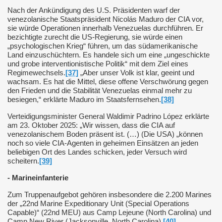
Nach der Ankündigung des U.S. Präsidenten warf der
venezolanische Staatspräsident Nicolás Maduro der CIA vor,
sie würde Operationen innerhalb Venezuelas durchführen. Er
bezichtigte zurecht die US-Regierung, sie würde einen
„psychologischen Krieg“ führen, um das südamerikanische
Land einzuschüchtern. Es handele sich um eine „ungeschickte
und grobe interventionistische Politik“ mit dem Ziel eines
Regimewechsels.
[37]
„Aber unser Volk ist klar, geeint und
wachsam. Es hat die Mittel, diese offene Verschwörung gegen
den Frieden und die Stabilität Venezuelas einmal mehr zu
besiegen,“ erklärte Maduro im Staatsfernsehen.
[38]
Verteidigungsminister General Waldimir Padrino López erklärte
am 23. Oktober 2025: „Wir wissen, dass die CIA auf
venezolanischem Boden präsent ist. (…) (Die USA) „können
noch so viele CIA-Agenten in geheimen Einsätzen an jeden
beliebigen Ort des Landes schicken, jeder Versuch wird
scheitern.
[39]
- Marineinfanterie
Zum Truppenaufgebot gehören insbesondere die 2.200 Marines
der „22nd Marine Expeditionary Unit (Special Operations
Capable)“ (22nd MEU) aus Camp Lejeune (North Carolina) und
Camp New River (Jacksonville, North Carolina).
[40]