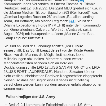
Kommandeur des Verbandes ist Oberst Thomas N. Trimble
(Amtszeit: seit 12. Juli 2023). Die 22nd MEU gliedert sich u.a. in
die „Marine Medium Tiltrotor Squadron 263 (Reinforced)“, das
„Combat Logistics Battalion 26“ und das „Battalion Landing
Team, 3rd Battalion, 6th Marine Regiment“.
[41]
Sie ist der
„Marine Expeditionary Force II“ (MEF II) unter dem Kommando
von Generalleutnant Calvert L. Worth Jr. (Amtszeit: seit 2.
August 2024) mit Hautquartier auf dem „Marine Corps Base
Camp Lejeune“ unterstellt.
Sie sind an Bord des Landungsschiffes „IWO JIMA“
eingeschifft. Das Schiff kreuzt derzeit vor der Küste Puerto
Ricos, wo die Marines die Möglichkeit nutzten, letzte
Militärübungen abzuhalten. Mehrere hundert weitere
Marineinfanteristen befinden sich an Bord der
Docklandungsschiffe LPD 17 „USS SAN ANTONIO“ und LPD-
28„USS FORT LAUDERDALE“. Hunderte Soldaten können
nicht zeitlich unbefristet an Bord von Kriegsschiffen eingepfercht
bleiben, so dass der Beginn eines Krieges nicht beliebig
verschoben werden kann, sondern gegebenenfalls abgebrochen
werden muss.
- Fallschirmjäger der U.S. Army
Im Bedarfsfall kommen die Fallschirmjäger der U.S. Army