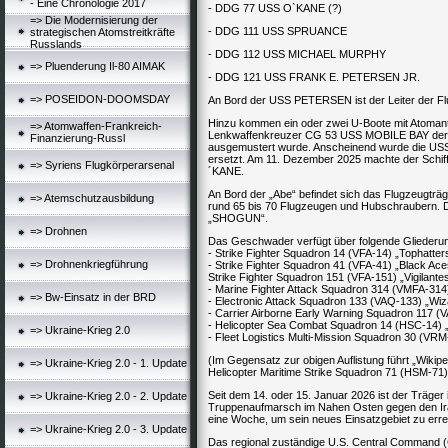
- Eine Chronologie 2017
- DDG 77 USS O`KANE (?)
=> Die Modernisierung der
- DDG 111 USS SPRUANCE
strategischen Atomstreitkräfte
Russlands
- DDG 112 USS MICHAEL MURPHY
=> Pluenderung Il-80 AIMAK
- DDG 121 USS FRANK E. PETERSEN JR.
=> POSEIDON-DOOMSDAY
An Bord der USS PETERSEN ist der Leiter der Fl
Hinzu kommen ein oder zwei U-Boote mit Atomant
=> Atomwaffen-Frankreich-
Lenkwaffenkreuzer CG 53 USS MOBILE BAY der
Finanzierung-Russl
ausgemustert wurde. Anscheinend wurde die US
ersetzt. Am 11. Dezember 2025 machte der Schif
=> Syriens Flugkörperarsenal
´KANE.
An Bord der „Abe“ befindet sich das Flugzeugtr
=> Atemschutzausbildung
rund 65 bis 70 Flugzeugen und Hubschraubern. 
„SHOGUN“.
=> Drohnen
Das Geschwader verfügt über folgende Gliederu
- Strike Fighter Squadron 14 (VFA-14) „Tophat
=> Drohnenkriegführung
- Strike Fighter Squadron 41 (VFA-41) „Black 
Strike Fighter Squadron 151 (VFA-151) „Vigila
- Marine Fighter Attack Squadron 314 (VMFA-314
=> Bw-Einsatz in der BRD
- Electronic Attack Squadron 133 (VAQ-133) „
- Carrier Airborne Early Warning Squadron 117 
- Helicopter Sea Combat Squadron 14 (HSC-14
=> Ukraine-Krieg 2.0
- Fleet Logistics Multi-Mission Squadron 30 (V
(Im Gegensatz zur obigen Auflistung führt „Wikip
=> Ukraine-Krieg 2.0 - 1. Update
Helicopter Maritime Strike Squadron 71 (HSM-71
Seit dem 14. oder 15. Januar 2026 ist der Träger
=> Ukraine-Krieg 2.0 - 2. Update
Truppenaufmarsch im Nahen Osten gegen den Iran
eine Woche, um sein neues Einsatzgebiet zu erre
=> Ukraine-Krieg 2.0 - 3. Update
Das regional zuständige U.S. Central Command (