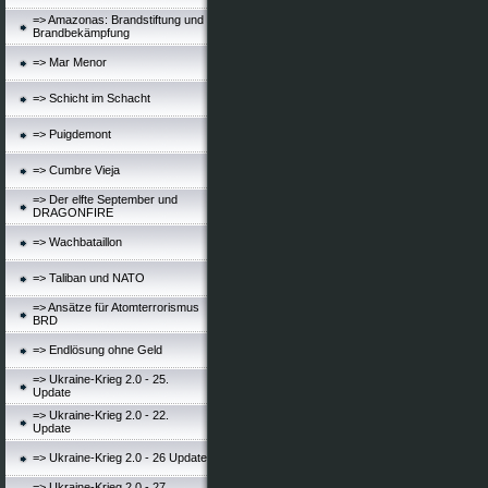
=> Amazonas: Brandstiftung und
Brandbekämpfung
=> Mar Menor
=> Schicht im Schacht
=> Puigdemont
=> Cumbre Vieja
=> Der elfte September und
DRAGONFIRE
=> Wachbataillon
=> Taliban und NATO
=> Ansätze für Atomterrorismus
BRD
=> Endlösung ohne Geld
=> Ukraine-Krieg 2.0 - 25.
Update
=> Ukraine-Krieg 2.0 - 22.
Update
=> Ukraine-Krieg 2.0 - 26 Update
=> Ukraine-Krieg 2.0 - 27.