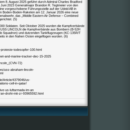
em 8. August 2025 geführt durch Admiral Charles Bradford
it Juni 2023 Generalmajor Brandon R. Tegtmeier von den
ne vorgeschobene Führungsstelle auf der Udeid AB in
hen Boden-Boden-Raketen am 12. Januar 2026 eine neue
ketenabwehr, das „Middle Eastern Air Defense – Combined
richtet. (5)
00 Soldaten. Seit Oktober 2025 wurden die Kampfverbände
e USS LINCOLN die Kampfverbände aus Bombern (B-52H
 Squadron) und dutzenden Tankflugzeugen (KC-135R/T
ts in den Nahen Osten eingeflogen wurden. (6)
-proteste-todesopfer-100.html
fleet-and-marine-tracker-dec-15-2025
Lincoln_(CVN-72)
ews/uss-abraham-lincoln-
tml
e/Article/4379046/us-
tions-cell-in-qatar/
sive-us-luftarmada-im-an
ran-droht-mit-zr-93965592.html