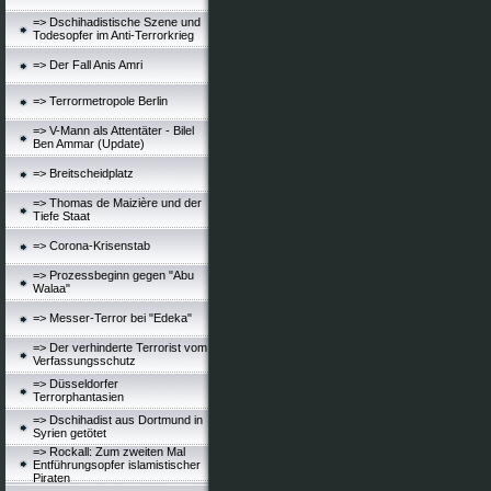
=> Dschihadistische Szene und
Todesopfer im Anti-Terrorkrieg
=> Der Fall Anis Amri
=> Terrormetropole Berlin
=> V-Mann als Attentäter - Bilel
Ben Ammar (Update)
=> Breitscheidplatz
=> Thomas de Maizière und der
Tiefe Staat
=> Corona-Krisenstab
=> Prozessbeginn gegen "Abu
Walaa"
=> Messer-Terror bei "Edeka"
=> Der verhinderte Terrorist vom
Verfassungsschutz
=> Düsseldorfer
Terrorphantasien
=> Dschihadist aus Dortmund in
Syrien getötet
=> Rockall: Zum zweiten Mal
Entführungsopfer islamistischer
Piraten