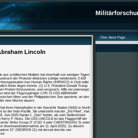
Militärforsch
Über diese Page
Abraham Lincoln
 aus schiitischen Mullahs hat innerhalb von wenigen Tagen
usbruch der Proteste Aktivisten zufolge mindestens 3.428
tsorganisation Iran Human Rights (IHRNGO) in Oslo teilte
utlich höher liegen könnte. (1) U.S. Präsident Donald Trump
en Protest fortzusetzen, und versprach, Hilfe sei unterwegs:
. Nun wird der Flugzeugträger CVN 72 USS ABRAHAM
ischen Meer und der Philippinischen See operierte, an den
fähr eine Woche dauern.
ihren Heimathafen in der Naval Air Station (NAS) in North
t ist der Indo-Pazifik. Sie untersteht mal der „3rd Fleet“, mal
8. Juni 2025 Daniel J. „Dan“ Keeler; als sein Stellvertreter
25 Kerry P. Hicks. Die USS LINCOLN ist das Flaggschiff der
Carrier Strike Group 3“ (CSG 3 oder CARSTRKGRU 3) unter
n (Kommandoübernahme am 11. April 2025). Zu diesem
uadron 21“ (DESRON 21) mit derzeit drei bis vier
sse: