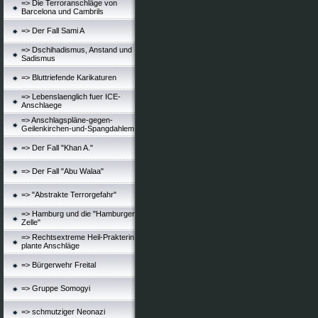
=> Die Terroranschläge von
Barcelona und Cambrils
=> Der Fall Sami A
=> Dschihadismus, Anstand und
Sadismus
=> Bluttriefende Karikaturen
=> Lebenslaenglich fuer ICE-
Anschlaege
=> Anschlagspläne-gegen-
Geilenkirchen-und-Spangdahlem
=> Der Fall "Khan A."
=> Der Fall "Abu Walaa"
=> "Abstrakte Terrorgefahr"
=> Hamburg und die "Hamburger
Zelle"
=> Rechtsextreme Heil-Prakterin
plante Anschläge
=> Bürgerwehr Freital
=> Gruppe Somogyi
=> schmutziger Neonazi