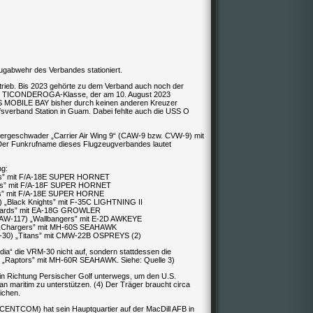
ugabwehr des Verbandes stationiert.
rieb. Bis 2023 gehörte zu dem Verband auch noch der
 TICONDEROGA-Klasse, der am 10. August 2023
S MOBILE BAY bisher durch keinen anderen Kreuzer
fsverband Station in Guam. Dabei fehlte auch die USS O
ägergeschwader „Carrier Air Wing 9“ (CAW-9 bzw. CVW-9) mit
Der Funkrufname dieses Flugzeugverbandes lautet
ng:
ters” mit F/A-18E SUPER HORNET
Aces” mit F/A-18F SUPER HORNET
ntes” mit F/A-18E SUPER HORNE
) „Black Knights” mit F-35C LIGHTNING II
Wizards” mit EA-18G GROWLER
(VAW-117) „Wallbangers” mit E-2D AWKEYE
) „Chargers” mit MH-60S SEAHAWK
RM-30) „Titans” mit CMW-22B OSPREYS (2)
edia“ die VRM-30 nicht auf, sondern stattdessen die
) „Raptors” mit MH-60R SEAHAWK. Siehe: Quelle 3)
 in Richtung Persischer Golf unterwegs, um den U.S.
 maritim zu unterstützen. (4) Der Träger braucht circa
ichen.
CENTCOM) hat sein Hauptquartier auf der MacDill AFB in