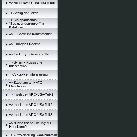
=> Bundeswehr-Dschihadisten
=> Abzug der Briten
=> Die spanischen
"Besatzungstruppen" in
Katalonien
=> U-Boote mit Kommafehler
=> Erdogans Regime
=> Türk.-syr. Grenzkonflikt
=> Syrien - Russische
Intervention
=> Arktis-Remilitarisierung
=> Sabotage an NATO-
MunDepots
=> Inselstreit VRC-USA-Teil-1
=> Inselstreit VRC-USA Teil 2
=> Inselstreit VRC-USA Teil 3
=> "Chinesische Lösung" für
HongKong?
=> Ortsverteilung Dschihadisten