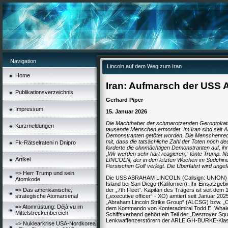
Navigation
Lincoln auf dem Weg zum Iran
Home
Iran: Aufmarsch der USS 
Publikationsverzeichnis
Gerhard Piper
Impressum
15. Januar 2026
Die Machthaber der schmarotzenden Gerontokatie
Kurzmeldungen
tausende Menschen ermordet. Im Iran sind seit A
Demonstranten getötet worden. Die Menschenrech
mit, dass die tatsächliche Zahl der Toten noch de
Fk-Rätselrateni n Dnipro
forderte die ohnmächtigen Demonstranten auf, ihr
„Wir werden sehr hart reagieren,“ tönte Trump
Artikel
LINCOLN, der in den letzten Wochen im Südchines
Persischen Golf verlegt. Die Überfahrt wird unge
=> Herr Trump und sein
Die USS ABRAHAM LINCOLN (Callsign: UNION) hat 
Atomkode
Island bei San Diego (Kalifornien). Ihr Einsatzgebie
=> Das amerikanische,
der „7th Fleet“. Kapitän des Trägers ist seit dem 1
strategische Atomarsenal
(„executive officer“ - XO) amtiert seit Januar 20
„Abraham Lincoln Strike Group“ (ALCSG) bzw. „
=> Atomrüstung: Déjà vu im
dem Kommando von Konteradmiral Todd E. Whale
Mittelstreckenbereich
Schiffsverband gehört ein Teil der „Destroyer Sq
Lenkwaffenzerstörern der ARLEIGH-BURKE-Kla
=> Nuklearkrise USA-Nordkorea