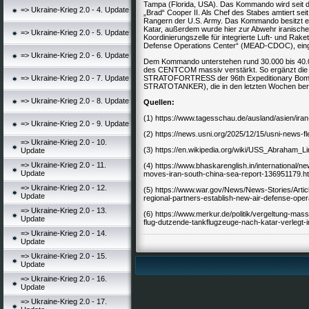
Tampa (Florida, USA). Das Kommando wird seit d
=> Ukraine-Krieg 2.0 - 4. Update
„Brad“ Cooper II. Als Chef des Stabes amtiert se
Rangern der U.S. Army. Das Kommando besitzt ei
Katar, außerdem wurde hier zur Abwehr iranisc
=> Ukraine-Krieg 2.0 - 5. Update
Koordinierungszelle für integrierte Luft- und Ra
Defense Operations Center“ (MEAD-CDOC), einge
=> Ukraine-Krieg 2.0 - 6. Update
Dem Kommando unterstehen rund 30.000 bis 40.0
des CENTCOM massiv verstärkt. So ergänzt di
=> Ukraine-Krieg 2.0 - 7. Update
STRATOFORTRESS der 96th Expeditionary Bomb
STRATOTANKER), die in den letzten Wochen berei
=> Ukraine-Krieg 2.0 - 8. Update
Quellen:
(1) https://www.tagesschau.de/ausland/asien/iran
=> Ukraine-Krieg 2.0 - 9. Update
(2) https://news.usni.org/2025/12/15/usni-news-
=> Ukraine-Krieg 2.0 - 10.
(3) https://en.wikipedia.org/wiki/USS_Abraham_
Update
=> Ukraine-Krieg 2.0 - 11.
(4) https://www.bhaskarenglish.in/international/n
Update
moves-iran-south-china-sea-report-136951179.h
=> Ukraine-Krieg 2.0 - 12.
(5) https://www.war.gov/News/News-Stories/Articl
Update
regional-partners-establish-new-air-defense-opera
=> Ukraine-Krieg 2.0 - 13.
(6) https://www.merkur.de/politik/vergeltung-mas
Update
flug-dutzende-tankflugzeuge-nach-katar-verlegt-i
=> Ukraine-Krieg 2.0 - 14.
Update
=> Ukraine-Krieg 2.0 - 15.
Update
=> Ukraine-Krieg 2.0 - 16.
Update
=> Ukraine-Krieg 2.0 - 17.