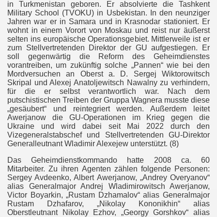
in Turkmenistan geboren. Er absolvierte die Tashkent
Military School (TVOKU) in Usbekistan. In den neunziger
Jahren war er in Samara und in Krasnodar stationiert. Er
wohnt in einem Vorort von Moskau und reist nur äußerst
selten ins europäische Operationsgebiet. Mittlerweile ist er
zum Stellvertretenden Direktor der GU aufgestiegen. Er
soll gegenwärtig die Reform des Geheimdienstes
vorantreiben, um zukünftig solche „Pannen“ wie bei den
Mordversuchen an Oberst a. D. Sergej Wiktorowitsch
Skripal und Alexej Anatoljewitsch Nawalny zu verhindern,
für die er selbst verantwortlich war. Nach dem
putschistischen Treiben der Gruppa Wagnera musste diese
Kuba
„gesäubert“ und reintegriert werden. Außerdem leitet
Awerjanow die GU-Operationen im Krieg gegen die
Ukraine und wird dabei seit Mai 2022 durch den
htendienste
Vizegeneralstabschef und Stellvertretenden GU-Direktor
Generalleutnant Wladimir Alexejew unterstützt. (8)
 vor Finnland
Das Geheimdienstkommando hatte 2008 ca. 60
Mitarbeiter. Zu ihren Agenten zählen folgende Personen:
Sergey Avdeenko, Albert Awerjanow, „Andrey Overyanov“
alias Generalmajor Andrej Wladimirowitsch Awerjanow,
Victor Boyarkin, „Rustam Dzhamalov“ alias Generalmajor
Rustam Dzhafarov, „Nikolay Kononikhin“ alias
Oberstleutnant Nikolay Ezhov, „Georgy Gorshkov“ alias