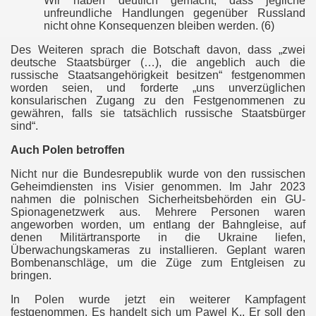
Wir haben deutlich gemacht, dass jegliche
unfreundliche Handlungen gegenüber Russland
nicht ohne Konsequenzen bleiben werden. (6)
stgenommen
Des Weiteren sprach die Botschaft davon, dass „zwei
deutsche Staatsbürger (…), die angeblich auch die
russische Staatsangehörigkeit besitzen“ festgenommen
worden seien, und forderte „uns unverzüglichen
konsularischen Zugang zu den Festgenommenen zu
gewähren, falls sie tatsächlich russische Staatsbürger
sind“.
ssangriff
Auch Polen betroffen
Nicht nur die Bundesrepublik wurde von den russischen
 Ukraine
Geheimdiensten ins Visier genommen. Im Jahr 2023
nahmen die polnischen Sicherheitsbehörden ein GU-
gen, hybride Vorfälle und Truppenaufmarsch
Spionagenetzwerk aus. Mehrere Personen waren
angeworben worden, um entlang der Bahngleise, auf
denen Militärtransporte in die Ukraine liefen,
Überwachungskameras zu installieren. Geplant waren
Bombenanschläge, um die Züge zum Entgleisen zu
epots
bringen.
In Polen wurde jetzt ein weiterer Kampfagent
festgenommen. Es handelt sich um Pawel K.. Er soll den