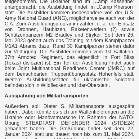
teilgenommen. Die Ukrainer sind im „Camp Kasserine“
untergebracht, die Ausbildung findet im „Camp Kherson“
statt. Die Ausbilder kommen insbesondere von der U.S.
Army National Guard (ANG), möglicherweise auch von der
CIA. Zum Ausbildungsprogramm zählen u. a. der Einsatz
von Drohnen, Haubitzen, Raketenwerfern (?) sowie
Schützenpanzern M2 Bradley und Stryker. Seit dem 26.
Mai 2023 gehört auch das Training mit dem Kampfpanzer
M1A1 Abrams dazu. Rund 30 Kampfpanzer stehen dafür
zur Verfügung. Die Ausbilder kommen vom 1st Battalion,
37th Armored Regiment, das eigentlich in Fort Bliss
(Texas) disloziert ist. Ein Teil der Ausbildung findet auch
beim Joint Multinational Readiness Center (JMRC) auf
dem benachbarten Truppenübungsplatz Hohenfels statt.
Weitere Ausbildungsstätten für ukrainische Soldaten
befinden sich in Wildflecken und Idar-Oberstein.
Ausspähung von Militärtransporten
Außerdem soll Dieter S. Militärtransporte ausgespäht
haben. Dabei könnte es sich um Waffenlieferungen an die
Ukraine oder Manövermärsche im Rahmen der NATO-
Übung STEADFAST DEFENDER 2024 (STDE24)
gehandelt haben. Die Großübung findet seit dem 22.
Januar 2024 statt und dauert noch bis zum 31. Mai 2024.