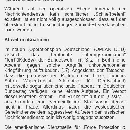
Während auf der operativen Ebene innerhalb der
Nachrichtendienste kein schriftlicher „Schließbefehl“
existiert, ist es nicht völlig ausgeschlossen, dass auf der
obersten Ebene Entscheidungen zumindest verklausuliert
fixiert werden.
Abwehrmaßnahmen
Im neuen „Operationsplan Deutschland“ (OPLAN DEU)
versucht das „Territoriale Führungskommando“
(TerrFüKdoBw) der Bundeswehr mit Sitz in Berlin eine
Abwehr gegen solche Angriffe unkonventioneller
Kriegführung aufzubauen. (17) Angesichts der Tatsache,
dass die pro-russischen Parteien (Die Linke, Bündnis
Sahra Wagenknecht, Alternative für Deutschland)
mittlerweile sogar über eine satte Präsenz im Deutschen
Bundestag verfügen, keine leichte Aufgabe. Ein Verbot
dieser Parteien kommt – mit Rücksicht auf die „Ossis“ –
aus Gründen einer vermeintlichen Staatsräson derzeit
nicht in Frage. Allerdings haben die westdeutschen
Geheimdienste dem aggressiven Auftreten der russischen
Nachrichtendienste peinlich wenig entgegenzusetzen.
Die amerikanische Dienststelle für „Force Protection &