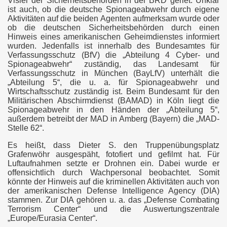
Visier der Sicherheitsbehörden in der BRD geriet. Unklar
ist auch, ob die deutsche Spionageabwehr durch eigene
Aktivitäten auf die beiden Agenten aufmerksam wurde oder
ob die deutschen Sicherheitsbehörden durch einen
Hinweis eines amerikanischen Geheimdienstes informiert
wurden. Jedenfalls ist innerhalb des Bundesamtes für
Verfassungsschutz (BfV) die „Abteilung 4 Cyber- und
Zelle"
Spionageabwehr“ zuständig, das Landesamt für
Verfassungsschutz in München (BayLfV) unterhält die
„Abteilung 5“, die u. a. für Spionageabwehr und
plante Anschläge
Wirtschaftsschutz zuständig ist. Beim Bundesamt für den
Militärischen Abschirmdienst (BAMAD) in Köln liegt die
Spionageabwehr in den Händen der „Abteilung 5“,
außerdem betreibt der MAD in Amberg (Bayern) die „MAD-
Stelle 62“.
Es heißt, dass Dieter S. den Truppenübungsplatz
Grafenwöhr ausgespäht, fotofiert und gefilmt hat. Für
Luftaufnahmen setzte er Drohnen ein. Dabei wurde er
d Brandbekämpfung
offensichtlich durch Wachpersonal beobachtet. Somit
könnte der Hinweis auf die kriminellen Aktivitäten auch von
der amerikanischen Defense Intelligence Agency (DIA)
stammen. Zur DIA gehören u. a. das „Defense Combating
Terrorism Center“ und die Auswertungszentrale
„Europe/Eurasia Center“.