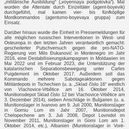
„militärische Ausbildung“ („voyennaya podgotovka“). Mal
wurden die Attentate durch Einzeltäter (agent-boyevik)
durchgeführt, mal kamen vier- bis fünfköpfige
Mordkommandos (agenturno-boyevaya gruppa) zum
Einsatz.
Darüber hinaus wurde die Einheit in Pressemeldungen für
alle möglichen russischen Interventionen in West- und
Osteuropa in den letzten Jahren verantwortlich gemacht:
gescheiterter Putschversuch gegen die pro-NATO-
Regierung von Milo Đukanović in Montenegro im Jahr
2016, eine Destabilisierungskampagnen in Moldawien im
Mai 2022 und im Februar 2023, die Unterstützung der
katalanischen Separationsbewegung unter Carles
Puigdemont im Oktober 2017. Außerdem soll das
Kommando mehrere Sabotageaktionen gegen
Militärdepots in Tschechien (u. a. „Sklad číslo 16“ westlich
von Vlachovice-Vrbětice am 16. Oktober 2014,
Munitionsdepot Sklad číslo 12 bei Vlachovice-Vrbětice am
3. Dezember 2014), sieben Anschläge in Bulgarien (u. a.
Munitionslager in Ivanovo am 9. Juli 2000, Munitionslager
in Gorniu Lom im Jahr 2007, Munitionsdepot
Chelopechene am 3. Juli 2008, Depot Lovnidol im
November 2011, Munitionslager in Gorni Lom am 1.
Oktober 2014, etc.), Albanien (Munitionslager in Vorë-