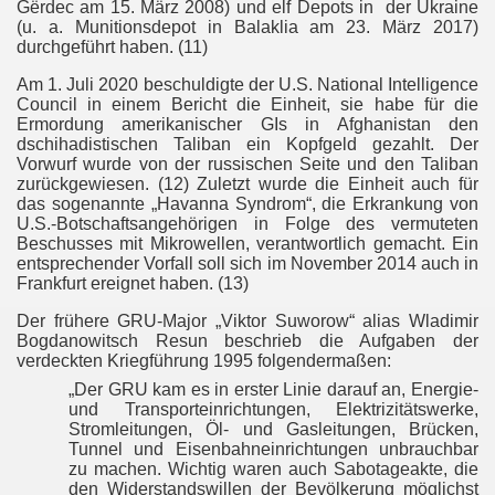
Gërdec am 15. März 2008) und elf Depots in der Ukraine
(u. a. Munitionsdepot in Balaklia am 23. März 2017)
durchgeführt haben. (11)
Am 1. Juli 2020 beschuldigte der U.S. National Intelligence
Council in einem Bericht die Einheit, sie habe für die
Ermordung amerikanischer GIs in Afghanistan den
dschihadistischen Taliban ein Kopfgeld gezahlt. Der
Vorwurf wurde von der russischen Seite und den Taliban
zurückgewiesen. (12) Zuletzt wurde die Einheit auch für
das sogenannte „Havanna Syndrom“, die Erkrankung von
U.S.-Botschaftsangehörigen in Folge des vermuteten
Beschusses mit Mikrowellen, verantwortlich gemacht. Ein
entsprechender Vorfall soll sich im November 2014 auch in
Frankfurt ereignet haben. (13)
Der frühere GRU-Major „Viktor Suworow“ alias Wladimir
Bogdanowitsch Resun beschrieb die Aufgaben der
verdeckten Kriegführung 1995 folgendermaßen:
„Der GRU kam es in erster Linie darauf an, Energie-
und Transporteinrichtungen, Elektrizitätswerke,
Stromleitungen, Öl- und Gasleitungen, Brücken,
Tunnel und Eisenbahneinrichtungen unbrauchbar
zu machen. Wichtig waren auch Sabotageakte, die
den Widerstandswillen der Bevölkerung möglichst