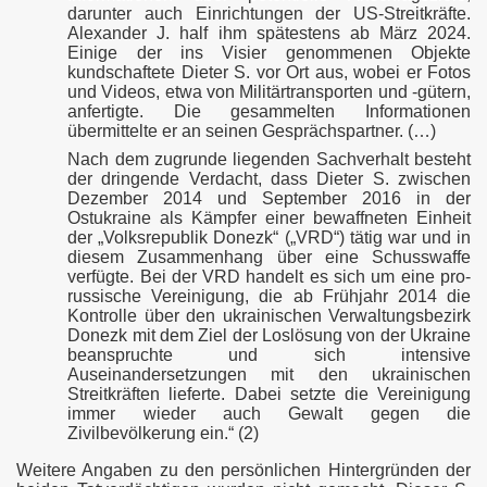
darunter auch Einrichtungen der US-Streitkräfte.
uppen" in Katalonien
Alexander J. half ihm spätestens ab März 2024.
Einige der ins Visier genommenen Objekte
kundschaftete Dieter S. vor Ort aus, wobei er Fotos
und Videos, etwa von Militärtransporten und -gütern,
anfertigte. Die gesammelten Informationen
übermittelte er an seinen Gesprächspartner. (…)
Nach dem zugrunde liegenden Sachverhalt besteht
der dringende Verdacht, dass Dieter S. zwischen
Dezember 2014 und September 2016 in der
n
Ostukraine als Kämpfer einer bewaffneten Einheit
der „Volksrepublik Donezk“ („VRD“) tätig war und in
diesem Zusammenhang über eine Schusswaffe
verfügte. Bei der VRD handelt es sich um eine pro-
russische Vereinigung, die ab Frühjahr 2014 die
s
Kontrolle über den ukrainischen Verwaltungsbezirk
Donezk mit dem Ziel der Loslösung von der Ukraine
beanspruchte und sich intensive
Auseinandersetzungen mit den ukrainischen
Streitkräften lieferte. Dabei setzte die Vereinigung
immer wieder auch Gewalt gegen die
Zivilbevölkerung ein.“ (2)
Weitere Angaben zu den persönlichen Hintergründen der