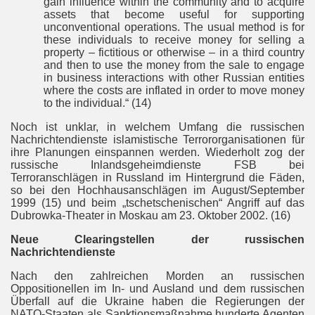
gain influence within the community and to acquire
assets that become useful for supporting
unconventional operations. The usual method is for
these individuals to receive money for selling a
property – fictitious or otherwise – in a third country
and then to use the money from the sale to engage
in business interactions with other Russian entities
where the costs are inflated in order to move money
to the individual.“ (14)
Noch ist unklar, in welchem Umfang die russischen
Nachrichtendienste islamistische Terrororganisationen für
ihre Planungen einspannen werden. Wiederholt zog der
russische Inlandsgeheimdienste FSB bei
Terroranschlägen in Russland im Hintergrund die Fäden,
so bei den Hochhausanschlägen im August/September
1999 (15) und beim „tschetschenischen“ Angriff auf das
Dubrowka-Theater in Moskau am 23. Oktober 2002. (16)
Neue Clearingstellen der russischen
Nachrichtendienste
Nach den zahlreichen Morden an russischen
Oppositionellen im In- und Ausland und dem russischen
Überfall auf die Ukraine haben die Regierungen der
NATO-Staaten als Sanktionsmaßnahme hunderte Agenten