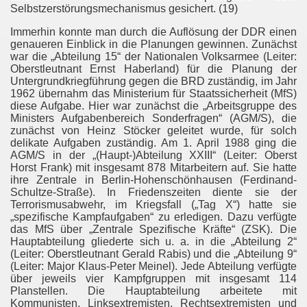
Selbstzerstörungsmechanismus gesichert. (19)
Immerhin konnte man durch die Auflösung der DDR einen
genaueren Einblick in die Planungen gewinnen. Zunächst
war die „Abteilung 15“ der Nationalen Volksarmee (Leiter:
Oberstleutnant Ernst Haberland) für die Planung der
Untergrundkriegführung gegen die BRD zuständig, im Jahr
1962 übernahm das Ministerium für Staatssicherheit (MfS)
diese Aufgabe. Hier war zunächst die „Arbeitsgruppe des
Ministers Aufgabenbereich Sonderfragen“ (AGM/S), die
zunächst von Heinz Stöcker geleitet wurde, für solch
delikate Aufgaben zuständig. Am 1. April 1988 ging die
AGM/S in der „(Haupt-)Abteilung XXIII“ (Leiter: Oberst
Horst Frank) mit insgesamt 878 Mitarbeitern auf. Sie hatte
ihre Zentrale in Berlin-Hohenschönhausen (Ferdinand-
Schultze-Straße). In Friedenszeiten diente sie der
Terrorismusabwehr, im Kriegsfall („Tag X“) hatte sie
„spezifische Kampfaufgaben“ zu erledigen. Dazu verfügte
das MfS über „Zentrale Spezifische Kräfte“ (ZSK). Die
Hauptabteilung gliederte sich u. a. in die „Abteilung 2“
(Leiter: Oberstleutnant Gerald Rabis) und die „Abteilung 9“
(Leiter: Major Klaus-Peter Meinel). Jede Abteilung verfügte
über jeweils vier Kampfgruppen mit insgesamt 114
Planstellen. Die Hauptabteilung arbeitete mit
Kommunisten, Linksextremisten, Rechtsextremisten und