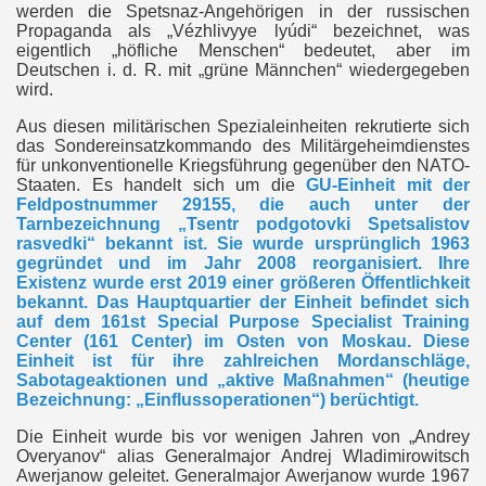
werden die Spetsnaz-Angehörigen in der russischen
Propaganda als „Vézhlivyye lyúdi“ bezeichnet, was
eigentlich „höfliche Menschen“ bedeutet, aber im
Deutschen i. d. R. mit „grüne Männchen“ wiedergegeben
wird.
Aus diesen militärischen Spezialeinheiten rekrutierte sich
das Sondereinsatzkommando des Militärgeheimdienstes
für unkonventionelle Kriegsführung gegenüber den NATO-
Staaten. Es handelt sich um die
GU-Einheit mit der
Feldpostnummer 29155, die auch unter der
Tarnbezeichnung „Tsentr podgotovki Spetsalistov
rasvedki“ bekannt ist. Sie wurde ursprünglich 1963
gegründet und im Jahr 2008 reorganisiert. Ihre
Existenz wurde erst 2019 einer größeren Öffentlichkeit
bekannt. Das Hauptquartier der Einheit befindet sich
auf dem 161st Special Purpose Specialist Training
Center (161 Center) im Osten von Moskau. Diese
Einheit ist für ihre zahlreichen Mordanschläge,
Sabotageaktionen und „aktive Maßnahmen“ (heutige
Bezeichnung: „Einflussoperationen“) berüchtigt.
Die Einheit wurde bis vor wenigen Jahren von „Andrey
Overyanov“ alias Generalmajor Andrej Wladimirowitsch
Awerjanow geleitet. Generalmajor Awerjanow wurde 1967