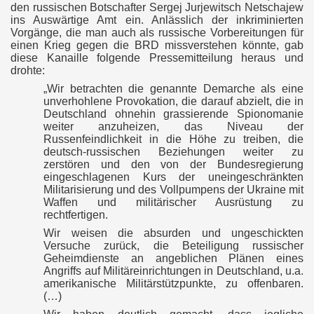
den russischen Botschafter Sergej Jurjewitsch Netschajew
ins Auswärtige Amt ein. Anlässlich der inkriminierten
Vorgänge, die man auch als russische Vorbereitungen für
einen Krieg gegen die BRD missverstehen könnte, gab
diese Kanaille folgende Pressemitteilung heraus und
drohte:
„Wir betrachten die genannte Demarche als eine
unverhohlene Provokation, die darauf abzielt, die in
Deutschland ohnehin grassierende Spionomanie
weiter anzuheizen, das Niveau der
Russenfeindlichkeit in die Höhe zu treiben, die
deutsch-russischen Beziehungen weiter zu
enfabrik
zerstören und den von der Bundesregierung
eingeschlagenen Kurs der uneingeschränkten
Militarisierung und des Vollpumpens der Ukraine mit
Waffen und militärischer Ausrüstung zu
rechtfertigen.
Wir weisen die absurden und ungeschickten
Versuche zurück, die Beteiligung russischer
rbasen
Geheimdienste an angeblichen Plänen eines
Angriffs auf Militäreinrichtungen in Deutschland, u.a.
amerikanische Militärstützpunkte, zu offenbaren.
(…)