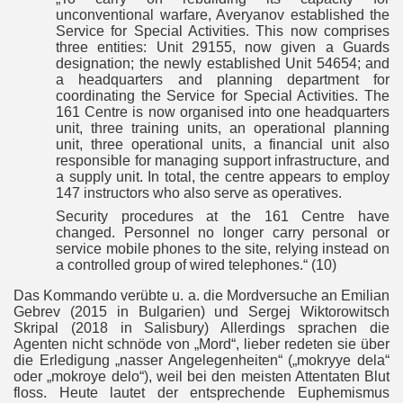
unconventional warfare, Averyanov established the
Service for Special Activities. This now comprises
three entities: Unit 29155, now given a Guards
designation; the newly established Unit 54654; and
a headquarters and planning department for
coordinating the Service for Special Activities. The
161 Centre is now organised into one headquarters
unit, three training units, an operational planning
unit, three operational units, a financial unit also
responsible for managing support infrastructure, and
a supply unit. In total, the centre appears to employ
147 instructors who also serve as operatives.
Security procedures at the 161 Centre have
changed. Personnel no longer carry personal or
service mobile phones to the site, relying instead on
a controlled group of wired telephones.“ (10)
Das Kommando verübte u. a. die Mordversuche an Emilian
Gebrev (2015 in Bulgarien) und Sergej Wiktorowitsch
Skripal (2018 in Salisbury) Allerdings sprachen die
Agenten nicht schnöde von „Mord“, lieber redeten sie über
die Erledigung „nasser Angelegenheiten“ („mokryye dela“
oder „mokroye delo“), weil bei den meisten Attentaten Blut
floss. Heute lautet der entsprechende Euphemismus