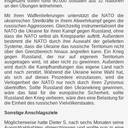
Insgesamt sollen rund 90.000 Soldaten aus 32 Nationen
an den Übungen teilnehmen.
Mit ihren Waffenlieferungen unterstützt die NATO die
ukrainischen Streitkräfte in ihrem Abwehrkampf gegen die
russischen Aggressoren. Gleichzeitig instrumentalisiert die
NATO die Ukraine für ihren Kampf gegen Russland, ohne
dass die NATO selbst als Kriegspartei auftritt. Außerdem
bestimmt die NATO durch ihre Auswahl der gelieferten
Systeme, dass die Ukraine das russische Territorium nicht
über den Grenzbereich hinaus angreifen kann. Ein Krieg
gegen Russland, der nur auf eigenem Territorium
ausgetragen wird, ist aber nicht zu gewinnen. Außerdem
wird durch die Kampfhandlungen das eigene Land nach
und nach zerstört. Während die Ukraine keine Wahl hat,
als sich auf dieses Prozedere einzulassen, wird die
Verlogenheit der NATO nur noch durch ihren Zynismus
übertroffen. Sollte Russland den Ukrainekrieg gewinnen,
wäre das fatal für die europäische Sicherheit, sollte
Russland den Krieg verlieren, wäre dies eine Belastung für
die Einheit des russischen Vielvölkerstaates.
Sonstige Anschlagsziele
Möglicherweise hatte Dieter S. nach sechs Monaten seine
Ausspähaktivitäten abgeschlossen und wollte nun in eine