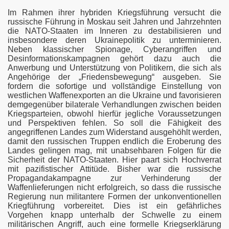
Im Rahmen ihrer hybriden Kriegsführung versucht die
gischen Atomstreitkräfte Russlands
russische Führung in Moskau seit Jahren und Jahrzehnten
die NATO-Staaten im Inneren zu destabilisieren und
insbesondere deren Ukrainepolitik zu unterminieren.
Neben klassischer Spionage, Cyberangriffen und
Desinformationskampagnen gehört dazu auch die
Anwerbung und Unterstützung von Politikern, die sich als
Angehörige der „Friedensbewegung“ ausgeben. Sie
ierung-Russl
fordern die sofortige und vollständige Einstellung von
westlichen Waffenexporten an die Ukraine und favorisieren
demgegenüber bilaterale Verhandlungen zwischen beiden
Kriegsparteien, obwohl hierfür jegliche Voraussetzungen
und Perspektiven fehlen. So soll die Fähigkeit des
angegriffenen Landes zum Widerstand ausgehöhlt werden,
damit den russischen Truppen endlich die Eroberung des
Landes gelingen mag, mit unabsehbaren Folgen für die
Sicherheit der NATO-Staaten. Hier paart sich Hochverrat
mit pazifistischer Attitüde. Bisher war die russische
Propagandakampagne zur Verhinderung der
Waffenlieferungen nicht erfolgreich, so dass die russische
Regierung nun militantere Formen der unkonventionellen
Kriegführung vorbereitet. Dies ist ein gefährliches
Vorgehen knapp unterhalb der Schwelle zu einem
militärischen Angriff, auch eine formelle Kriegserklärung