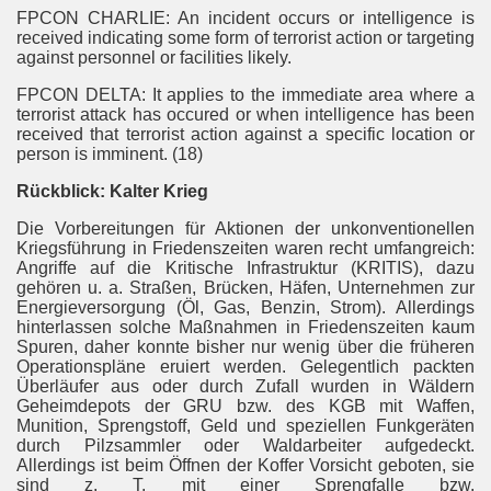
FPCON CHARLIE: An incident occurs or intelligence is
received indicating some form of terrorist action or targeting
against personnel or facilities likely.
FPCON DELTA: It applies to the immediate area where a
terrorist attack has occured or when intelligence has been
received that terrorist action against a specific location or
person is imminent. (18)
Rückblick: Kalter Krieg
Die Vorbereitungen für Aktionen der unkonventionellen
Kriegsführung in Friedenszeiten waren recht umfangreich:
Angriffe auf die Kritische Infrastruktur (KRITIS), dazu
gehören u. a. Straßen, Brücken, Häfen, Unternehmen zur
Energieversorgung (Öl, Gas, Benzin, Strom). Allerdings
hinterlassen solche Maßnahmen in Friedenszeiten kaum
Spuren, daher konnte bisher nur wenig über die früheren
Operationspläne eruiert werden. Gelegentlich packten
Überläufer aus oder durch Zufall wurden in Wäldern
Geheimdepots der GRU bzw. des KGB mit Waffen,
Munition, Sprengstoff, Geld und speziellen Funkgeräten
durch Pilzsammler oder Waldarbeiter aufgedeckt.
Allerdings ist beim Öffnen der Koffer Vorsicht geboten, sie
sind z. T. mit einer Sprengfalle bzw.