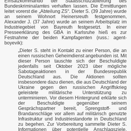
Einsatzkommando der Staatsschutzabteilung des
Bundeskriminalamtes verhaften lassen. Die Ermittlungen
leitet vorerst die „Abteilung ZS“. Dieter S. (39 Jahre) wurde
an seinem Wohnort Heinersreuth festgenommen,
Alexander J. (37 Jahre) wurde an seinem Arbeitsplatz im
Industriegebiet von Bayreuth festgesetzt. In einer
Presseerklärung des GBA in Karlsruhe hieß es zur
Festnahme der beiden Kampfagenten (russ.: agent-
boyevik):
„Dieter S. steht in Kontakt zu einer Person, die an
einen russischen Geheimdienst angebunden ist. Mit
dieser Person tauschte sich der Beschuldigte
Ukraine
jedenfalls seit Oktober 2023 über mögliche
Sabotageaktionen in der Bundesrepublik
Deutschland aus. Die Aktionen sollten
insbesondere dazu dienen, die aus Deutschland der
Ukraine gegen den russischen Angriffskrieg
en
geleistete militärische Unterstützung zu
unterminieren. Vor diesem Hintergrund erklärte sich
der Beschuldigte gegenüber seinem
Gesprächspartner bereit, Sprengstoff- und
Brandanschläge vor allem auf militärisch genutzte
Infrastruktur und Industriestandorte in Deutschland
zu begehen. Zur Vorbereitung sammelte Dieter S.
Informationen über potentielle Anschlagsziele,