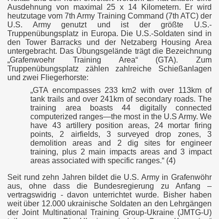
Ausdehnung von maximal 25 x 14 Kilometern. Er wird
heutzutage vom 7th Army Training Command (7th ATC) der
U.S. Army genutzt und ist der größte U.S.-
Truppenübungsplatz in Europa. Die U.S.-Soldaten sind in
den Tower Barracks und der Netzaberg Housing Area
untergebracht. Das Übungsgelände trägt die Bezeichnung
„Grafenwoehr Training Area“ (GTA). Zum
Truppenübungsplatz zählen zahlreiche Schießanlagen
und zwei Fliegerhorste:
„GTA encompasses 233 km2 with over 113km of
tank trails and over 241km of secondary roads. The
training area boasts 44 digitally connected
computerized ranges—the most in the U.S Army. We
have 43 artillery position areas, 24 mortar firing
points, 2 airfields, 3 surveyed drop zones, 3
demolition areas and 2 dig sites for engineer
training, plus 2 main impacts areas and 3 impact
areas associated with specific ranges.“ (4)
Seit rund zehn Jahren bildet die U.S. Army in Grafenwöhr
aus, ohne dass die Bundesregierung zu Anfang –
vertragswidrig - davon unterrichtet wurde. Bisher haben
weit über 12.000 ukrainische Soldaten an den Lehrgängen
der Joint Multinational Training Group-Ukraine (JMTG-U)