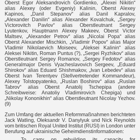
Oberst Egor Aleksandrovich Gordienko, „Alexei Nikitin“
alias Alexey (oder Evgeniy) Kalinin, Oberst Alexey
Kapinos, „Danil Stepanov“ alias Danil Kapralov,
„Alexander Danilin“ alias Alexander Kovalchuk, „Sergey
Victorovitch Pavlov“ alias Oberstleutnant Sergey
Lyutenkov, Hauptmann Alexey Makeev, Oberst Victor
Maltsev, „Alexander Petrov“ alias „Nicolai Popa“ alias
Oberst Alexander Mischkin, „Vladimir Popov“ alias Major
Vladimir Nikolaevich Moiseev, „Aleksei Kalinin“ alias
Aleksei Nikitin, Roman Puntus (?), „Sergei Ryzhikov“ alias
Oberstleutnant Sergey Romanov, „Sergey Fedotov“ alias
Generalmajor Denis Vyacheslavovich Sergeev, „Eduard
Shirokov“ alias Eduard Shishmakov, „Ivan Lebedev“ alias
Oberst Ivan Terentyev (Stellvertretender Kommandeur),
Alexey Tolstopyatenko, „Ruslan Boshirov“ alias „Ruslan
Tabrov“ alias Oberst Anatolij Tschepipa (andere
Schreibweise: Anatoliy Vladimirovich Chepiga) und
„Nikolay Kononikhin“ alias Oberstleutnant Nicolay Yezhov.
(9)
Zum Umfang der aktuellen Reformmaßnahmen berichteten
Jack Watling, Oleksandr V. Danylyuk und Nick Reynolds
vom britischen Royal United Institut (RUSI) in London unter
Berufung auf ukrainische Geheimdienstinformationen:
„To carry on rebuilding its capacity for