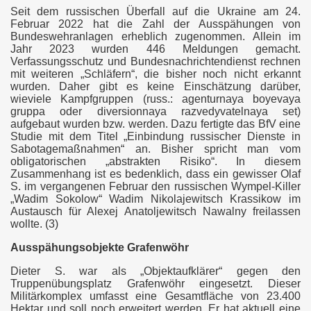
Seit dem russischen Überfall auf die Ukraine am 24.
Februar 2022 hat die Zahl der Ausspähungen von
Bundeswehranlagen erheblich zugenommen. Allein im
Jahr 2023 wurden 446 Meldungen gemacht.
Verfassungsschutz und Bundesnachrichtendienst rechnen
AGONFIRE
mit weiteren „Schläfern“, die bisher noch nicht erkannt
wurden. Daher gibt es keine Einschätzung darüber,
wieviele Kampfgruppen (russ.: agenturnaya boyevaya
gruppa oder diversionnaya razvedyvatelnaya set)
aufgebaut wurden bzw. werden. Dazu fertigte das BfV eine
Studie mit dem Titel „Einbindung russischer Dienste in
Sabotagemaßnahmen“ an. Bisher spricht man vom
BRD
obligatorischen „abstrakten Risiko“. In diesem
Zusammenhang ist es bedenklich, dass ein gewisser Olaf
S. im vergangenen Februar den russischen Wympel-Killer
„Wadim Sokolow“ Wadim Nikolajewitsch Krassikow im
Austausch für Alexej Anatoljewitsch Nawalny freilassen
wollte. (3)
Ausspähungsobjekte Grafenwöhr
Dieter S. war als „Objektaufklärer“ gegen den
Truppenübungsplatz Grafenwöhr eingesetzt. Dieser
Militärkomplex umfasst eine Gesamtfläche von 23.400
Hektar und soll noch erweitert werden. Er hat aktuell eine