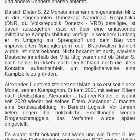
und andere Sondereinheiten anleitet.
 Verfassungsschutz
Da sich Dieter S. 22 Monate an einer nicht-genannten Miliz
in der sogenannten Donezkaja Narodnaja Respublika
(DNR, dt.: Volksrepublik Donetzk - VRD) beteiligte, ist
davon auszugehen, dass er über eine umfassende
yrien getötet
militärische Kampfausbildung verfügt. In welchem Umfang
er im Umgang mit Sprengstoff und dem Bau von
improvisierten Sprengkörpern oder Brandwaffen trainiert
hrungsopfer islamistischer Piraten
wurde, ist nicht bekannt. Nicht bekannt ist auch, wieviele
Deutsche innerhalb der Miliz tätig waren und ob Dieter S.
elona und Cambrils
nach seiner Rückkehr nach Deutschland noch die alten
Kontakte aufrechterhielt, um möglicherweise eine
Kampfzelle zu gründen.
Alexander J. unterstützte erst seit März, also erst seit einem
 Sadismus
Monat, seinen Kompagnon. Er kam 2001 mit seinen Eltern
nach Deutschland. Alexander J. hat drei Kinder, er wohnt
seit 2020 wieder bei seinen Eltern. Alexander J. machte
eine Berufsausbildung im Bereich Logistik. Vor Jahren
chlaege
liefen gegen ihn polizeiliche Ermittlungen wegen
Drogenschmuggels, das Verfahren wurde später
eingestellt.
kirchen-und-Spangdahlem
Es wurde nicht bekannt, seit wann und wie Dieter S. ins