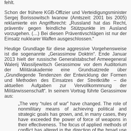
fehlt.
Schon der frühere KGB-Offizier und Verteidigungsminister
Sergej Borissowitsch Iwanow (Amtszeit: 2001 bis 2005)
reklamierte ein Angriffsrecht: „Russland hat das Recht,
präventiv gegen feindliche Stützpunkte im Ausland
vorzugehen. (…) Bei diesen Präventivschlägen ist nur der
Einsatz nuklearer Waffen ausgeschlossen.“
Heutige Grundlage für diese aggressive Vorgehensweise
ist die sogenannte „Gerassimow Doktrin“. Ende Januar
2013 hielt der russische Generalstabschef Armeegeneral
Walerij Wassiljewitsch Gerassimow vor dem Auditorium
der Militärakademie eine Grundsatzrede über
„Grundlegende Tendenzen der Entwicklung der Formen
und Methoden des Einsatzes der Streitkräfte – die
aktuellen Aufgaben zur Vervollkommnung der
Militärwissenschaft“. In seinem Vortrag führte Gerassimow
aus:
„The very “rules of war” have changed. The role of
nonmilitary means of achieving political and
strategic goals has grown, and, in many cases, they
have exceeded the power of force of weapons in
their effectiveness. The focus of applied methods of
conflict has altered in the direction of the broad use