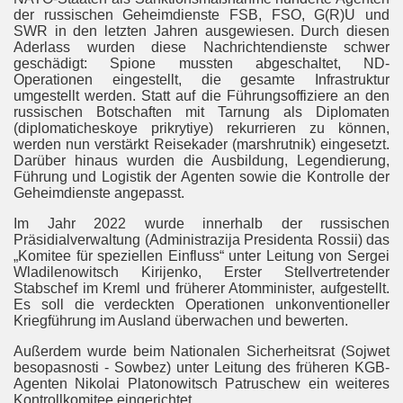
der russischen Geheimdienste FSB, FSO, G(R)U und
SWR in den letzten Jahren ausgewiesen. Durch diesen
Aderlass wurden diese Nachrichtendienste schwer
geschädigt: Spione mussten abgeschaltet, ND-
Operationen eingestellt, die gesamte Infrastruktur
umgestellt werden. Statt auf die Führungsoffiziere an den
russischen Botschaften mit Tarnung als Diplomaten
(diplomaticheskoye prikrytiye) rekurrieren zu können,
werden nun verstärkt Reisekader (marshrutnik) eingesetzt.
Darüber hinaus wurden die Ausbildung, Legendierung,
Führung und Logistik der Agenten sowie die Kontrolle der
Geheimdienste angepasst.
Im Jahr 2022 wurde innerhalb der russischen
Präsidialverwaltung (Administrazija Presidenta Rossii) das
„Komitee für speziellen Einfluss“ unter Leitung von Sergei
Wladilenowitsch Kirijenko, Erster Stellvertretender
Stabschef im Kreml und früherer Atomminister, aufgestellt.
Es soll die verdeckten Operationen unkonventioneller
Kriegführung im Ausland überwachen und bewerten.
Außerdem wurde beim Nationalen Sicherheitsrat (Sojwet
besopasnosti - Sowbez) unter Leitung des früheren KGB-
Agenten Nikolai Platonowitsch Patruschew ein weiteres
Kontrollkomitee eingerichtet.