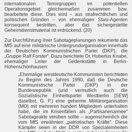
internationalen Terrorgruppen im potentiellen
Operationsgebiet gleichermaßen zusammen bzw.
bearbeitete diese. Dies wird – aus strafrechtlichen und
politischen Gründen – von ehemaligen Stasi-Agenten
konsequent bestritten, aber das sichergestellte
Geheimdienstmaterial ist erdrückend. (20)
Zur Durchführung ihrer Sabotageplanungen rekurrierte das
MfS auf eine militärische Untergrundorganisation innerhalb
der Deutschen Kommunistischen Partei (DKP), die
„Gruppe Ralf Forster“. Dazu berichtete Dr. Hubertus Knabe,
ehemaliger Leiter der Gedenkstätte in Berlin-
Hohenschönhausen:
„Ehemalige westdeutsche Kommunisten berichteten
zu Beginn des Jahres 1990, daß die Deutsche
Kommunistische Partei (DKP) in der
Bundesrepublik (und vermutlich auch die
Sozialistische Einheitspartei Westberlin [SEW]
daselbst, G. P.) eine geheime Militärorganisation
(MO) mit mehreren hundert Mitgliedern unterhalten
habe, die im Krisenfällen als „Partisanenarmee“
Sabotageakte verüben sollte – augenscheinlich die
vom MfS erwähnten „patriotischen Kräfte“. Diese
Kämpfer seien in der DDR von Spezialeinheiten