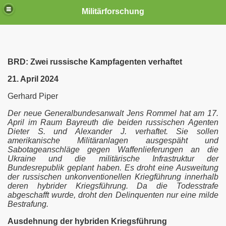
Militärforschung
BRD: Zwei russische Kampfagenten verhaftet
21. April 2024
Gerhard Piper
Der neue Generalbundesanwalt Jens Rommel hat am 17.
April im Raum Bayreuth die beiden russischen Agenten
Dieter S. und Alexander J. verhaftet. Sie sollen
amerikanische Militäranlagen ausgespäht und
Sabotageanschläge gegen Waffenlieferungen an die
Ukraine und die militärische Infrastruktur der
e
Bundesrepublik geplant haben. Es droht eine Ausweitung
der russischen unkonventionellen Kriegführung innerhalb
he Atomarsenal
deren hybrider Kriegsführung. Da die Todesstrafe
abgeschafft wurde, droht den Delinquenten nur eine milde
lstreckenbereich
Bestrafung.
Ausdehnung der hybriden Kriegsführung
 Eine Chronologie 2017