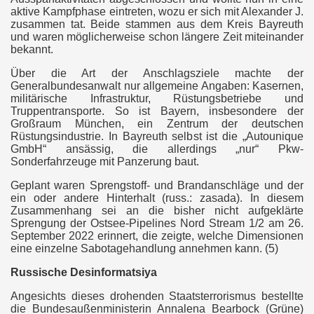
aktive Kampfphase eintreten, wozu er sich mit Alexander J.
zusammen tat. Beide stammen aus dem Kreis Bayreuth
und waren möglicherweise schon längere Zeit miteinander
bekannt.
Über die Art der Anschlagsziele machte der
Generalbundesanwalt nur allgemeine Angaben: Kasernen,
militärische Infrastruktur, Rüstungsbetriebe und
Truppentransporte. So ist Bayern, insbesondere der
Großraum München, ein Zentrum der deutschen
Rüstungsindustrie. In Bayreuth selbst ist die „Autounique
GmbH“ ansässig, die allerdings „nur“ Pkw-
Sonderfahrzeuge mit Panzerung baut.
Geplant waren Sprengstoff- und Brandanschläge und der
ein oder andere Hinterhalt (russ.: zasada). In diesem
Zusammenhang sei an die bisher nicht aufgeklärte
Sprengung der Ostsee-Pipelines Nord Stream 1/2 am 26.
September 2022 erinnert, die zeigte, welche Dimensionen
eine einzelne Sabotagehandlung annehmen kann. (5)
Russische Desinformatsiya
Angesichts dieses drohenden Staatsterrorismus bestellte
die Bundesaußenministerin Annalena Bearbock (Grüne)