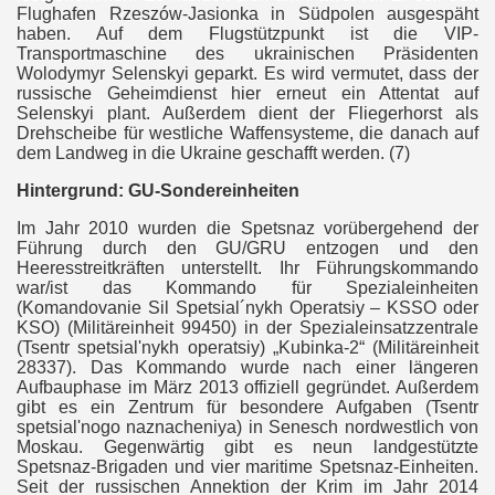
Flughafen Rzeszów-Jasionka in Südpolen ausgespäht
haben. Auf dem Flugstützpunkt ist die VIP-
Transportmaschine des ukrainischen Präsidenten
Wolodymyr Selenskyi geparkt. Es wird vermutet, dass der
russische Geheimdienst hier erneut ein Attentat auf
Selenskyi plant. Außerdem dient der Fliegerhorst als
Drehscheibe für westliche Waffensysteme, die danach auf
dem Landweg in die Ukraine geschafft werden. (7)
Hintergrund: GU-Sondereinheiten
Im Jahr 2010 wurden die Spetsnaz vorübergehend der
Führung durch den GU/GRU entzogen und den
Heeresstreitkräften unterstellt. Ihr Führungskommando
war/ist das Kommando für Spezialeinheiten
(Komandovanie Sil Spetsial´nykh Operatsiy – KSSO oder
KSO) (Militäreinheit 99450) in der Spezialeinsatzzentrale
(Tsentr spetsial'nykh operatsiy) „Kubinka-2“ (Militäreinheit
28337). Das Kommando wurde nach einer längeren
Aufbauphase im März 2013 offiziell gegründet. Außerdem
gibt es ein Zentrum für besondere Aufgaben (Tsentr
spetsial'nogo naznacheniya) in Senesch nordwestlich von
ngos
Moskau. Gegenwärtig gibt es neun landgestützte
Spetsnaz-Brigaden und vier maritime Spetsnaz-Einheiten.
Seit der russischen Annektion der Krim im Jahr 2014