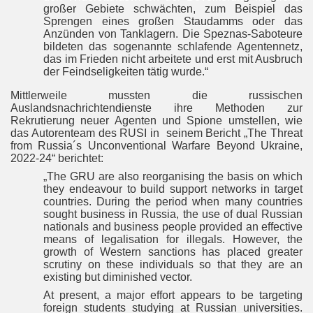
großer Gebiete schwächten, zum Beispiel das
Sprengen eines großen Staudamms oder das
Anzünden von Tanklagern. Die Speznas-Saboteure
bildeten das sogenannte schlafende Agentennetz,
das im Frieden nicht arbeitete und erst mit Ausbruch
der Feindseligkeiten tätig wurde.“
Mittlerweile mussten die russischen
Auslandsnachrichtendienste ihre Methoden zur
Rekrutierung neuer Agenten und Spione umstellen, wie
das Autorenteam des RUSI in seinem Bericht „The Threat
from Russia´s Unconventional Warfare Beyond Ukraine,
2022-24“ berichtet:
„The GRU are also reorganising the basis on which
they endeavour to build support networks in target
countries. During the period when many countries
sought business in Russia, the use of dual Russian
nationals and business people provided an effective
means of legalisation for illegals. However, the
growth of Western sanctions has placed greater
scrutiny on these individuals so that they are an
existing but diminished vector.
At present, a major effort appears to be targeting
foreign students studying at Russian universities.