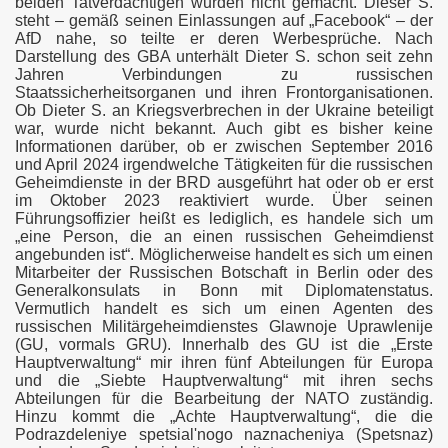
beiden Tatverdächtigen wurden nicht gemacht. Dieser S.
ongKong?
steht – gemäß seinen Einlassungen auf „Facebook“ – der
AfD nahe, so teilte er deren Werbesprüche. Nach
Darstellung des GBA unterhält Dieter S. schon seit zehn
Jahren Verbindungen zu russischen
desopfer im Anti-Terrorkrieg
Staatssicherheitsorganen und ihren Frontorganisationen.
Ob Dieter S. an Kriegsverbrechen in der Ukraine beteiligt
war, wurde nicht bekannt. Auch gibt es bisher keine
Informationen darüber, ob er zwischen September 2016
und April 2024 irgendwelche Tätigkeiten für die russischen
Geheimdienste in der BRD ausgeführt hat oder ob er erst
im Oktober 2023 reaktiviert wurde. Über seinen
Ben Ammar (Update)
Führungsoffizier heißt es lediglich, es handele sich um
„eine Person, die an einen russischen Geheimdienst
angebunden ist“. Möglicherweise handelt es sich um einen
Mitarbeiter der Russischen Botschaft in Berlin oder des
Generalkonsulats in Bonn mit Diplomatenstatus.
efe Staat
Vermutlich handelt es sich um einen Agenten des
russischen Militärgeheimdienstes Glawnoje Uprawlenije
(GU, vormals GRU). Innerhalb des GU ist die „Erste
Hauptverwaltung“ mir ihren fünf Abteilungen für Europa
und die „Siebte Hauptverwaltung“ mit ihren sechs
laa"
Abteilungen für die Bearbeitung der NATO zuständig.
Hinzu kommt die „Achte Hauptverwaltung“, die die
Podrazdeleniye spetsial'nogo naznacheniya (Spetsnaz)