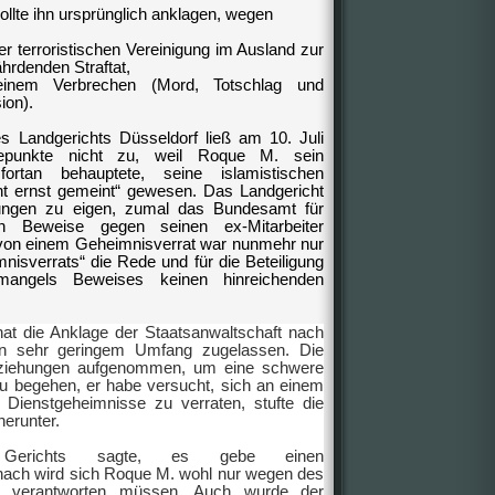
ollte ihn ursprünglich anklagen, wegen
 terroristischen Vereinigung im Ausland zur
hrdenden Straftat,
einem Verbrechen (Mord, Totschlag und
ion).
 Landgerichts Düsseldorf ließ am 10. Juli
gepunkte nicht zu, weil Roque M. sein
 fortan behauptete, seine islamistischen
cht ernst gemeint“ gewesen. Das Landgericht
ungen zu eigen, zumal das Bundesamt für
en Beweise gegen seinen ex-Mitarbeiter
t von einem Geheimnisverrat war nunmehr nur
isverrats“ die Rede und für die Beteiligung
ngels Beweises keinen hinreichenden
hat die Anklage der Staatsanwaltschaft nach
in sehr geringem Umfang zugelassen. Die
ziehungen aufgenommen, um eine schwere
zu begehen, er habe versucht, sich an einem
 Dienstgeheimnisse zu verraten, stufte die
erunter.
 Gerichts sagte, es gebe einen
nach wird sich Roque M. wohl nur wegen des
ts verantworten müssen. Auch wurde der