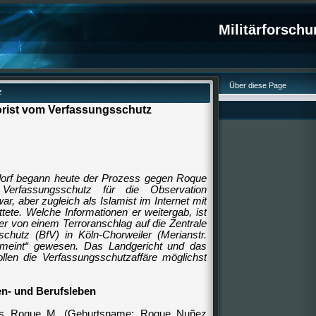
Militärforsch
Über diese Page
z
orist vom Verfassungsschutz
dorf begann heute der Prozess gegen Roque
erfassungsschutz für die Observation
ar, aber zugleich als Islamist im Internet mit
tete. Welche Informationen er weitergab, ist
e er von einem Terroranschlag auf die Zentrale
hutz (BfV) in Köln-Chorweiler (Merianstr.
gemeint“ gewesen. Das Landgericht und das
llen die Verfassungsschutzaffäre möglichst
en- und Berufsleben
lias Roque M. (Geburtsname: Roque
Nuñez