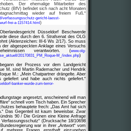
ehoben. Der ehemalige Mitarbeiter des
hutz (BfV) befindet sich nach acht Monaten
ntagnachmittag wieder auf freiem Fuß.“
d/verfassungsschutz-gericht-laesst-
)
urf-frei-a-1157414.html
 Oberlandesgericht Düsseldorf Beschwerde
urde diese durch den 6. Strafsenat des OLG
ehnt (Aktenzeichen: III-6 Ws 2/17). So muss
 der abgespeckten Anklage eines Versuchs
heimnissen verantworten. (
www.olg-
)
esse_aktuell/20170831_PM_Roque-M_/index.php
begann der Prozess vor dem Landgericht
oque M. sind Martin Rademacher und Hendrik
 Roque M.: „Mein Chatpartner drängelte. Aber
ts geliefert und habe auch nichts geliefert.“
eldorf-banker-wurde-zum-terror-
andlungstage angesetzt, anscheinend will man
ffäre“ schnell vom Tisch haben. Ein Sprecher
hutzes behauptete frech: „Das Amt hat sich
.“ Das Gegenteil ist kaum beweisbar. Zwar
Bündnis 90 / Die Grünen eine Kleine Anfrage
r Verfassungsschutz“ (Drucksache 18/10698
Bundesregierung war in ihrer „Antwort“ vom
uf mehrere Fragen ernsthaft einzugehen