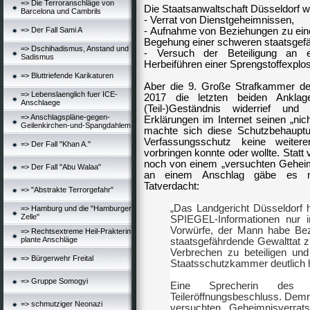
=> Die Terroranschläge von
Die Staatsanwaltschaft Düsseldorf w
Barcelona und Cambrils
- Verrat von Dienstgeheimnissen,
=> Der Fall Sami A
- Aufnahme von Beziehungen zu einer
Begehung einer schweren staatsgefä
=> Dschihadismus, Anstand und
- Versuch der Beteiligung an 
Sadismus
Herbeiführen einer Sprengstoffexplos
=> Bluttriefende Karikaturen
Aber die 9. Große Strafkammer des
=> Lebenslaenglich fuer ICE-
2017 die letzten beiden Ankla
Anschlaege
(Teil-)Geständnis widerrief und
=> Anschlagspläne-gegen-
Erklärungen im Internet seinen „ni
Geilenkirchen-und-Spangdahlem
machte sich diese Schutzbehaupt
Verfassungsschutz keine weiter
=> Der Fall "Khan A."
vorbringen konnte oder wollte. Stat
noch von einem „versuchten Geheimn
=> Der Fall "Abu Walaa"
an einem Anschlag gäbe es ma
Tatverdacht:
=> "Abstrakte Terrorgefahr"
„Das Landgericht Düsseldorf 
=> Hamburg und die "Hamburger
Zelle"
SPIEGEL-Informationen nur 
Vorwürfe, der Mann habe Be
=> Rechtsextreme Heil-Prakterin
plante Anschläge
staatsgefährdende Gewalttat 
Verbrechen zu beteiligen und
=> Bürgerwehr Freital
Staatsschutzkammer deutlich h
=> Gruppe Somogyi
Eine Sprecherin des
Teileröffnungsbeschluss. Dem
=> schmutziger Neonazi
versuchten Geheimnisverra