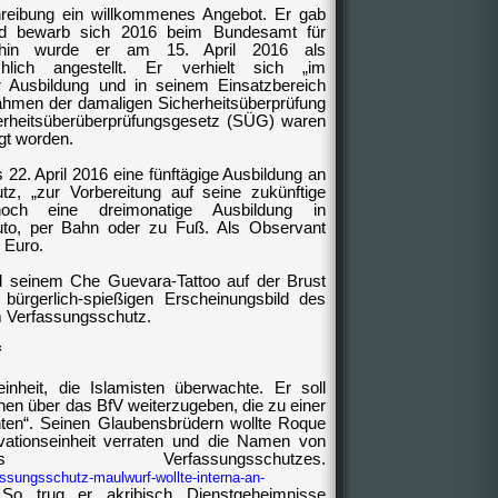
reibung ein willkommenes Angebot. Er gab
und bewarb sich 2016 beim
Bundesamt für
hin wurde er am 15. April 2016 als
lich angestellt. Er verhielt sich „im
 Ausbildung und in seinem Einsatzbereich
hmen der damaligen Sicherheitsüberprüfung
erheitsüberüberprüfungsgesetz (SÜG) waren
gt worden.
22. April 2016 eine fünftägige Ausbildung an
z, „zur Vorbereitung auf seine zukünftige
och eine dreimonatige Ausbildung in
to, per Bahn oder zu Fuß. Als Observant
 Euro.
 seinem Che Guevara-Tattoo auf der Brust
 bürgerlich-spießigen Erscheinungsbild des
m Verfassungsschutz.
f
inheit, die Islamisten überwachte. Er soll
nen über das BfV weiterzugeben, die zu einer
ten“. Seinen Glaubensbrüdern wollte Roque
vationseinheit verraten und die Namen von
Verfassungsschutzes.
assungsschutz-maulwurf-wollte-interna-an-
So trug er akribisch Dienstgeheimnisse