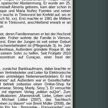
er spanischer Abstammung. Er wurde am 25.
enstadt Almería geboren, kam aber schon in
Roque und Maria
Nuñez Fuentes
und seiner
 wuchs in Tönisvorst bei Krefeld auf, wo er
ch Nr. xx). Erst machte er 1981 die Mittlere
ld in Tönisvorst, anschließend erwarb er an
ur.
ratet, deren Familiennamen er bei der Hochzeit
er. Früher wohnte die Familie in Viersen,
orst. Einer der Jungen ist seit seiner Geburt
schwerbehindert ist (Pflegestufe 3). Im Jahr
ankenhaus. Außerdem gründete Roque M. die
m seinem Sohn zu helfen. Seit Frühjahr 2010
iezentrum auf
Curaçao, einer Insel der
. zunächst Bankkaufmann, dabei brachte er
m Vertriebsleiter und Leiter für Elektronische
in umtriebiges Nebenerwerbsleben: Er trat
pornos“ auf. Außerdem war er Gesellschafter
d betrieb zeitweise einen Online-Shop für
rwear. Strong. Manly. Sexy."). Er versuchte
ur mit eigenem Verlag „edition euQor“.
Zum
likationen: „Manneskraft. Liebe, Leben und
n Michael Lüttke (2007), das Sachbuch
einen zu blasen“ von Brent Müller (2008), die
ig Pig Jan - Biographie - Pornographie“ von