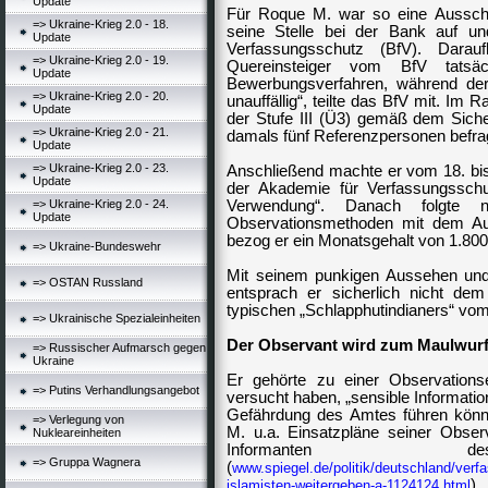
Update
Für Roque M. war so eine Aussch
=> Ukraine-Krieg 2.0 - 18.
seine Stelle bei der Bank auf 
Update
Verfassungsschutz
(BfV). Darauf
=> Ukraine-Krieg 2.0 - 19.
Quereinsteiger vom BfV tatsäch
Update
Bewerbungsverfahren, während der
=> Ukraine-Krieg 2.0 - 20.
unauffällig“, teilte das
BfV
mit. Im Ra
Update
der Stufe III (Ü3) gemäß dem Sich
=> Ukraine-Krieg 2.0 - 21.
damals fünf Referenzpersonen befra
Update
=> Ukraine-Krieg 2.0 - 23.
Anschließend machte er vom 18. bis 
Update
der Akademie für Verfassungsschut
=> Ukraine-Krieg 2.0 - 24.
Verwendung“. Danach folgte n
Update
Observationsmethoden mit dem Au
bezog er ein Monatsgehalt von 1.800
=> Ukraine-Bundeswehr
Mit seinem punkigen Aussehen und
=> OSTAN Russland
entsprach er sicherlich nicht dem
typischen „Schlapphutindianers“ vo
=> Ukrainische Spezialeinheiten
Der Observant wird zum Maulwur
=> Russischer Aufmarsch gegen
Ukraine
Er gehörte zu einer Observationse
=> Putins Verhandlungsangebot
versucht haben, „sensible Informatio
Gefährdung des Amtes führen könn
=> Verlegung von
M. u.a. Einsatzpläne seiner Obser
Nukleareinheiten
Informanten des 
=> Gruppa Wagnera
(
www.spiegel.de/politik/deutschland/verf
) 
islamisten-weitergeben-a-1124124.html