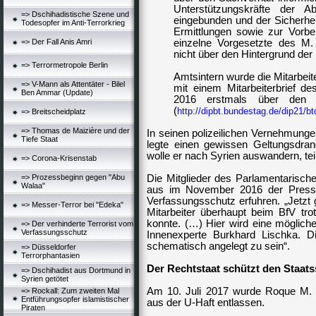
Unterstützungskräfte der A
=> Dschihadistische Szene und
eingebunden und der Sicherheit
Todesopfer im Anti-Terrorkrieg
Ermittlungen sowie zur Vor
=> Der Fall Anis Amri
einzelne Vorgesetzte des M
nicht über den Hintergrund de
=> Terrormetropole Berlin
Amtsintern wurde die Mitarbei
=> V-Mann als Attentäter - Bilel
mit einem Mitarbeiterbrief 
Ben Ammar (Update)
2016 erstmals über den Vo
(
http://dipbt.bundestag.de/dip21/b
=> Breitscheidplatz
=> Thomas de Maizière und der
In seinen polizeilichen Vernehmunge
Tiefe Staat
legte einen gewissen Geltungsdra
wolle er nach Syrien auswandern, te
=> Corona-Krisenstab
=> Prozessbeginn gegen "Abu
Die Mitglieder des
Parlamentarisch
Walaa"
aus im November 2016 der Presse 
Verfassungsschutz
erfuhren. „Jetzt 
=> Messer-Terror bei "Edeka"
Mitarbeiter überhaupt beim BfV trot
konnte. (…) Hier wird eine mögliche
=> Der verhinderte Terrorist vom
Verfassungsschutz
Innenexperte Burkhard Lischka. Di
schematisch angelegt zu sein“.
=> Düsseldorfer
Terrorphantasien
Der Rechtstaat schützt den Staat
=> Dschihadist aus Dortmund in
Syrien getötet
Am 10. Juli 2017 wurde Roque M. 
=> Rockall: Zum zweiten Mal
Entführungsopfer islamistischer
aus der U-Haft entlassen.
Piraten