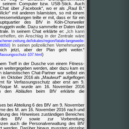
f seinem Computer bzw. USB-Stick. Auch
t-Chat über „Facebook“, wo er als „Raul B.“
Wickr“ mit anderen Islamisten, so mit einem
ssemeldungen teilte er mit, dass er für ein
uptquartier des
BfV
in Köln-Chorweiler
hmuggeln wolle. Dazu sammelte er Daten über
rale. In seinem Chat erklärte er:
„Ich kann
rhelfen, ein Anschlag in der Zentrale wäre
hener-zeitung.de/lokales/region/fatale-langeweile-
) In seinen polizeilichen Vernehmungen
08050
ich jetzt, aber der Plan geht weiter.“
)
rfassungsschutz-107.html
inem Treff in der Dusche von einem Fitness-
ann weitergegeben werden, aber dazu kam es
h islamistischen Chat-Partner war selbst ein
 im Oktober 2016 als „Maulwurf“ aufgeflogen
amt für Verfassungsschutz aber erst am 9.
 Roque M. wurde am 16. November 2016
Zu den Abläufen beim BfV erklärte die
ses bei Abteilung 6 des BfV am 9. November
hme des M. am 16. November 2016 nach und
Klärung des Hinweises zuständigen Bereiches
ten des BfV sowie zur Vorbereitung
enzen auch die Personalverwaltung des BfV
ert werden. Darüber hinaus mussten einzelne