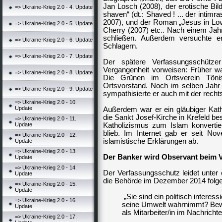
Jan Losch (2008), der erotische B
=> Ukraine-Krieg 2.0 - 4. Update
shaven“ (dt.: Shaved ! ... der inti
2007), und der Roman „Jesus in Lov
=> Ukraine-Krieg 2.0 - 5. Update
Cherry (2007) etc..
Nach einem Jahr
schließen. Außerdem versuchte e
=> Ukraine-Krieg 2.0 - 6. Update
Schlagern.
=> Ukraine-Krieg 2.0 - 7. Update
Der spätere Verfassungsschützer
Vergangenheit vorweisen: Früher w
=> Ukraine-Krieg 2.0 - 8. Update
Die Grünen
im Ortsverein Tönis
Ortsvorstand. Noch im selben Jahr t
=> Ukraine-Krieg 2.0 - 9. Update
sympathisierte er auch mit der recht
=> Ukraine-Krieg 2.0 - 10.
Update
Außerdem war er ein gläubiger Katho
die Sankt Josef-Kirche in Krefeld be
=> Ukraine-Krieg 2.0 - 11.
Update
Katholizismus zum Islam konvertie
blieb. Im Internet gab er seit N
=> Ukraine-Krieg 2.0 - 12.
islamistische Erklärungen ab.
Update
=> Ukraine-Krieg 2.0 - 13.
Der Banker wird Observant beim 
Update
=> Ukraine-Krieg 2.0 - 14.
Der Verfassungsschutz leidet unter 
Update
die Behörde im Dezember 2014 folge
=> Ukraine-Krieg 2.0 - 15.
Update
„Sie sind ein politisch interes
=> Ukraine-Krieg 2.0 - 16.
seine Umwelt wahrnimmt? Bewer
Update
als Mitarbeiter/in im Nachricht
=> Ukraine-Krieg 2.0 - 17.