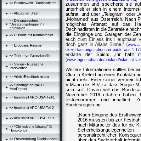
=> Bundeswehr-Dschihadisten
zusammen und speicherte sie au
unterhielt er sich in einem Interne
=> Abzug der Briten
auftrat, und über „Telegram“ oder „
„Mohamed“ aus Österreich. Nach Pre
=> Die spanischen
mögliches Attentat auf das Ha
"Besatzungstruppen" in
Katalonien
Dschihadisten in die Zentrale einsc
die Eingänge und Garagen der Zent
=> U-Boote mit Kommafehler
euch zum Einlass ins Haupthaus ve
doch ganz in Allahs Sinne.” (
www.aac
=> Erdogans Regime
ex-verfassungsschuetzer-packt-aus-1.17
erklärte
der Spion: „Ihr habt m
=> Türk.-syr. Grenzkonflikt
(
www.tagesschau.de/ausland/islamist-ve
=> Syrien - Russische
Intervention
Weitere Informationen sollten bei e
Club in Krefeld an einen Kontaktm
=> Arktis-Remilitarisierung
nicht mehr. Einer seiner vermeintlic
V-Mann des
BfV
, so dass Roque M.
=> Sabotage an NATO-
MunDepots
sein soll. Davon will das Bundes
November 2016 erfahren haben.
=> Inselstreit VRC-USA-Teil-1
festgenommen und inhaftiert. 
Bundesregierung:
=> Inselstreit VRC-USA Teil 2
„Nach Eingang des Ersthinwei
=> Inselstreit VRC-USA Teil 3
2016 mussten bis zur Festna
nach Mitarbeiter des für die 
=> "Chinesische Lösung" für
Sicherheitsangelegenhei
HongKong?
personalrechtlicher Konsequ
=> Ortsverteilung Dschihadisten
über den Sachverhalt informi