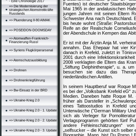
- Eine Chronologie 2017
Fuentes
) ist deutscher Staatsbürg
=> Die Modernisierung der
Mai 1965 in der andalusischen Haf
strategischen Atomstreitkräfte
jungen Jahren mit seinen Eltern 
Russlands
Schwester Ana nach Deutschland. Er
=> Pluenderung Il-80 AIMAK
bis heute wohnt (Straße: Pastorsbus
Reife an der Realschule Corneliusfe
=> POSEIDON-DOOMSDAY
der Abendschule in Kempen das Abit
=> Atomwaffen-Frankreich-
Finanzierung-Russl
Er ist mit der Ärztin Anja M. verhei
annahm. Das Ehepaar hat vier Kind
=> Syriens Flugkörperarsenal
danach in Krefeld, zuletzt in Tönisv
2001 durch eine Infektionskrankheit 
=> Atemschutzausbildung
2008 verklagten die Eltern das Kr
„Stiftung
Delphintherapie“, u. a. u
=> Drohnen
besuchen sie dazu das Therap
niederländischen Antillen.
=> Drohnenkriegführung
In seinem Hauptberuf war Roque M
=> Bw-Einsatz in der BRD
es bei der „Volksbank Krefeld eG“ zu
Medien. Daneben hatte Roque M. e
=> Ukraine-Krieg 2.0
früher als Darsteller in „Schwulen
eines Tattoostudios in Krefeld un
=> Ukraine-Krieg 2.0 - 1. Update
Unterwäsche ("German Military Unde
sich als Verleger für Pornoliterat
Verlagsprogramm gehörten fünf Pub
=> Ukraine-Krieg 2.0 - 2. Update
andere Fehleinschätzungen“ vo
„selfsucker – die Kunst sich selber 
=> Ukraine-Krieg 2.0 - 3. Update
Biographie „Mann, bist Du Porno ! B