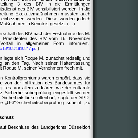
bteilung 3 des BfV in die Ermittlungen
sdienst des BfV sensibilisiert werden. In die
bereitung Exekutivmaßnahmen mussten auch
. einbezogen werden. Diese wurden jedoch
r Maßnahmen in Kenntnis gesetzt. (…)
terschaft des BfV nach der Festnahme des M.
des Präsidenten des BfV vom 16. November
rfall in allgemeiner Form informiert.“
)
td/18/108/1810847.pdf
n legte sich Roque M. zunächst redselig und
ng an den Tag. Nach seiner Haftentlassung
ilt Roque M. seinen Vernehmern frech mit.
en Kontrollgremiums
waren empört, dass sie
von der Infiltration des
Bundesamtes für
gilt es, vor allem zu klären, wie der enttarnte
z Sicherheitsüberprüfung eingestellt werden
 Sicherheitslücke offenbar", sagte der
SPD
-
e „Ü-3“-Sicherheitsüberprüfung scheint „zu
sschutz
auf Beschluss des Landgerichts Düsseldorf