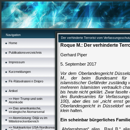
Navigation
Der verhinderte Terrorist vom Verfassungsschut
Home
Roque M.: Der verhinderte Terr
Publikationsverzeichnis
Gerhard Piper
Impressum
5. September 2017
Kurzmeldungen
Vor dem Oberlandesgericht Düssel
M., der beim Bundesamt für V
Fk-Rätselrateni n Dnipro
islamistischer Gefährder zuständig w
mehreren Islamisten vertraulich chat
Artikel
bis heute nicht geklärt. Zwar faselt
des Bundesamtes für Verfassungssc
=> Herr Trump und sein
100), aber dies sei „nicht ernst 
Atomkode
Oberlandesgericht in Düsseldorf wo
=> Das amerikanische,
klein halten.
strategische Atomarsenal
=> Atomrüstung: Déjà vu im
Ein scheinbar bürgerliches Famili
Mittelstreckenbereich
=> Nuklearkrise USA-Nordkorea
„Abdarrahman“ alias „Raul B.“ a