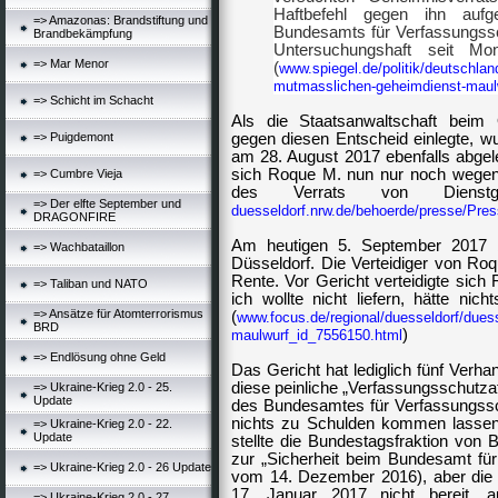
Haftbefehl gegen ihn aufg
=> Amazonas: Brandstiftung und
Bundesamts für Verfassungssc
Brandbekämpfung
Untersuchungshaft seit Mo
=> Mar Menor
(
www.spiegel.de/politik/deutschlan
mutmasslichen-geheimdienst-maulw
=> Schicht im Schacht
Als die Staatsanwaltschaft beim
=> Puigdemont
gegen diesen Entscheid einlegte, w
am 28. August 2017 ebenfalls abgel
sich Roque M. nun nur noch wegen
=> Cumbre Vieja
des Verrats von Dienstge
=> Der elfte September und
duesseldorf.nrw.de/behoerde/presse/Pr
DRAGONFIRE
Am heutigen 5. September 2017 
=> Wachbataillon
Düsseldorf. Die Verteidiger von R
Rente. Vor Gericht verteidigte sich
=> Taliban und NATO
ich wollte nicht liefern, hätte nich
=> Ansätze für Atomterrorismus
(
www.focus.de/regional/duesseldorf/duess
BRD
)
maulwurf_id_7556150.html
=> Endlösung ohne Geld
Das Gericht hat lediglich fünf Verh
diese peinliche „Verfassungsschutza
=> Ukraine-Krieg 2.0 - 25.
Update
des Bundesamtes für Verfassungssc
nichts zu Schulden kommen lassen
=> Ukraine-Krieg 2.0 - 22.
Update
stellte die Bundestagsfraktion von 
zur „Sicherheit beim Bundesamt fü
=> Ukraine-Krieg 2.0 - 26 Update
vom 14. Dezember 2016), aber die 
17. Januar 2017 nicht bereit, a
=> Ukraine-Krieg 2.0 - 27.