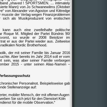
ildband „shaved ! SPORTSMEN. … intimately
mrasierte Mann) von Jo Schwanewilms (Oktober
e“ von Alexander von Agoston und Kittredge
 musste der Verlag wegen Finanzproblemen
r sich als Musikproduzent von erotischen
 kann auch eine zweifelhafte politische
ar Roque M. Mitglied der Partei
Bündnis 90/
vorst, so wurde er 2008 Beisitzer im
rat er aus der Partei wieder aus. Zeitweise
sradikalen Nordic Brotherhood.
lik, der mit seiner Familie bis Januar 2016
suchte. Aber bereits im Jahr 2014 soll er vom
rt sein, was aber seiner Familie verborgen
ovember 2015 - unter seinen Alias-Namen –
Verfassungsschutz
chronischer Personalnot. Beispielsweise gab
nde Stellenanzeige auf:
sierter, mobiler Mensch, der mit offenen Augen
ben Sie sich jetzt für den Dienstort Köln
endienst für die mobile Observation.“