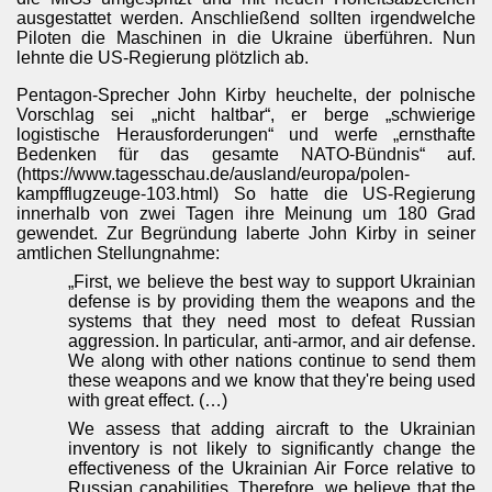
ausgestattet werden. Anschließend sollten irgendwelche
Piloten die Maschinen in die Ukraine überführen. Nun
lehnte die US-Regierung plötzlich ab.
Pentagon-Sprecher John Kirby heuchelte, der polnische
Vorschlag sei „nicht haltbar“, er berge „schwierige
logistische Herausforderungen“ und werfe „ernsthafte
Bedenken für das gesamte NATO-Bündnis“ auf.
(https://www.tagesschau.de/ausland/europa/polen-
kampfflugzeuge-103.html) So hatte die US-Regierung
innerhalb von zwei Tagen ihre Meinung um 180 Grad
gewendet. Zur Begründung laberte John Kirby in seiner
amtlichen Stellungnahme:
„First, we believe the best way to support Ukrainian
defense is by providing them the weapons and the
systems that they need most to defeat Russian
aggression. In particular, anti-armor, and air defense.
We along with other nations continue to send them
these weapons and we know that they're being used
with great effect. (…)
We assess that adding aircraft to the Ukrainian
inventory is not likely to significantly change the
effectiveness of the Ukrainian Air Force relative to
Russian capabilities. Therefore, we believe that the