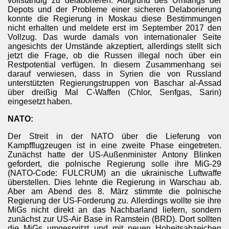
vollständig zu delaborieren. Aufgrund des Umfangs der
Depots und der Probleme einer sicheren Delaborierung
konnte die Regierung in Moskau diese Bestimmungen
nicht erhalten und meldete erst im September 2017 den
Vollzug. Das wurde damals von internationaler Seite
angesichts der Umstände akzeptiert, allerdings stellt sich
jetzt die Frage, ob die Russen illegal noch über ein
Restpotential verfügen. In diesem Zusammenhang sei
darauf verwiesen, dass in Syrien die von Russland
unterstützten Regierungstruppen von Baschar al-Assad
über dreißig Mal C-Waffen (Chlor, Senfgas, Sarin)
eingesetzt haben.
NATO:
Der Streit in der NATO über die Lieferung von
Kampfflugzeugen ist in eine zweite Phase eingetreten.
Zunächst hatte der US-Außenminister Antony Blinken
gefordert, die polnische Regierung solle ihre MiG-29
(NATO-Code: FULCRUM) an die ukrainische Luftwaffe
überstellen. Dies lehnte die Regierung in Warschau ab.
Aber am Abend des 8. März stimmte die polnische
Regierung der US-Forderung zu. Allerdings wollte sie ihre
MiGs nicht direkt an das Nachbarland liefern, sondern
zunächst zur US-Air Base in Ramstein (BRD). Dort sollten
die MiGs umgespritzt und mit neuen Hoheitsabzeichen