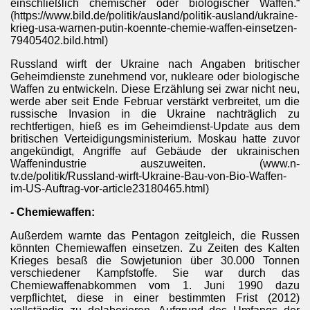
einschließlich chemischer oder biologischer Waffen.“
(https://www.bild.de/politik/ausland/politik-ausland/ukraine-
krieg-usa-warnen-putin-koennte-chemie-waffen-einsetzen-
79405402.bild.html)
Russland wirft der Ukraine nach Angaben britischer
Geheimdienste zunehmend vor, nukleare oder biologische
Waffen zu entwickeln. Diese Erzählung sei zwar nicht neu,
werde aber seit Ende Februar verstärkt verbreitet, um die
russische Invasion in die Ukraine nachträglich zu
rechtfertigen, hieß es im Geheimdienst-Update aus dem
britischen Verteidigungsministerium. Moskau hatte zuvor
angekündigt, Angriffe auf Gebäude der ukrainischen
Waffenindustrie auszuweiten. (www.n-
tv.de/politik/Russland-wirft-Ukraine-Bau-von-Bio-Waffen-
im-US-Auftrag-vor-article23180465.html)
- Chemiewaffen:
Außerdem warnte das Pentagon zeitgleich, die Russen
könnten Chemiewaffen einsetzen. Zu Zeiten des Kalten
Krieges besaß die Sowjetunion über 30.000 Tonnen
verschiedener Kampfstoffe. Sie war durch das
Chemiewaffenabkommen vom 1. Juni 1990 dazu
verpflichtet, diese in einer bestimmten Frist (2012)