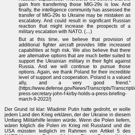
gain from transferring those MIG-29s is low. And
finally, the intelligence community has assessed the
transfer of MIG-29s to Ukraine may be mistaken as
escalatory. And could result in significant Russian
reaction that might increase the prospects of a
military escalation with NATO. (…)
But at this time, we believe that provision of
additional fighter aircraft provides little increased
capabilities at high risk. We also believe that there
are alternative options that are much better suited to
support the Ukrainian military in their fight against
Russia. And we will continue to pursue those
options. Again, we thank Poland for their incredible
level of support and cooperation. Poland is a valued
ally, and a very good friend.“
(https://www.defense.gov/News/Transcripts/Transcript
press-secretary-john-f-kirby-holds-a-press-briefing-
march-9-2022/)
Der Grund ist klar: Wladimir Putin hatte gedroht, er wolle
jedem Land den Krieg erklären, der der Ukraine in diesem
Umfang Militärhilfe leisten würde. Wenn die Polen liefern,
wären folglich die Polen im Krieg mit Russland und die
USA müssten lediglich im Rahmen von Artikel 5 des