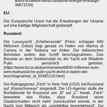
warnt-schwerer-wirtschaftskrise-energie-embargo-
36671534)
EU:
Die Europäische Union hat die Erwartungen der Ukraine
auf eine baldige Mitgliedschaft gedämpft.
Russland:
Die Luxusyacht „Scheherazade“ (Preis: schlappe 640
Millionen Dollar) liegt gerade im Hafen von Marina di
Carrara in der Toskana vor Anker. Die italienischen
Behörden wollen das Schiff beschlagnahmen. Das
Brisante an dem Sanktionsfall ist, die Yacht soll Wladimir
Putin persönlich gehören.
(https://www.focus.de/panorama/welt/640-millionen-euro-
wert-mutmassliche-putin-yacht-droht-in-italien-die-
beschlagnahme_id_65465120.html)
Die Ratingagentur „Fitch“ in New York (USA) hat Russland
auf „Ramschniveau“ eingestuft. Die US-Agentur stufte die
Bonitätsnote für Russland von „B“ auf „C" herab. „Fitch“
bewertete das Risiko, dass Russland seine
Staatsschulden nicht mehr zurückzahlen könnte, in der
Nacht zum Mittwoch als „unmittelbar bevorstehend“. Zur