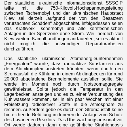
Der staatliche, ukrainische Informationsdienst SSSCIP
teilte mit, die 750-Kilovolt-Hochspannungsleitung
zwischen Tschernobyl und der ukrainischen Hauptstadt
Kiew sei derzeit „aufgrund der von den Besatzern
verursachten Schäden“ abgeschaltet. Infolgedessen seien
das Kraftwerk Tschernobyl und alle kerntechnischen
Anlagen in der Sperrzone ohne Strom. Weil nördlich von
Kiew weitere Kampfhandlungen andauerten, sei es aktuell
nicht möglich, die notwendigen Reparaturarbeiten
durchzuführen.
Das staatliche ukrainische Atomenergieunternehmen
„Energoatom“ warnte, dass radioaktive Substanzen aus
dem Atomkomplex austreten könnten, wenn durch den
Stromausfall die Kühlung in einem Abklingbecken für rund
20.000 abgelaufene Brennelemente ausfallen sollte. Sie
werde im Moment noch durch Notstromaggregate
gewährleistet. Sollte jedoch die Temperatur in den
Lagerbecken ansteigen und es zu einer Verdunstung des
Kühlwassers kommen, sei in ein paar Wochen mit einer
Freisetzung radioaktiver Stoffe in die Atmosphäre zu
rechnen. Außerdem gebe es durch den Stromausfall keine
hinreichende Belüftung im Inneren der Anlage zum Schutz
des havarierten Reaktors. Das Überwachungspersonal vor
Ort werde dadurch dann eine gefährliche Strahlendosis