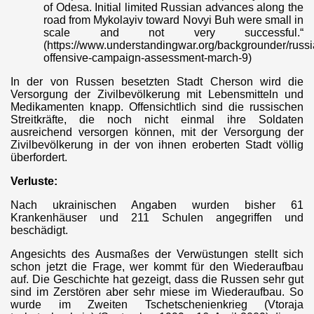
of Odesa. Initial limited Russian advances along the
road from Mykolayiv toward Novyi Buh were small in
scale and not very successful.“
(https://www.understandingwar.org/backgrounder/russi
offensive-campaign-assessment-march-9)
AGONFIRE
In der von Russen besetzten Stadt Cherson wird die
Versorgung der Zivilbevölkerung mit Lebensmitteln und
Medikamenten knapp. Offensichtlich sind die russischen
Streitkräfte, die noch nicht einmal ihre Soldaten
ausreichend versorgen können, mit der Versorgung der
Zivilbevölkerung in der von ihnen eroberten Stadt völlig
überfordert.
BRD
Verluste:
Nach ukrainischen Angaben wurden bisher 61
Krankenhäuser und 211 Schulen angegriffen und
beschädigt.
Angesichts des Ausmaßes der Verwüstungen stellt sich
schon jetzt die Frage, wer kommt für den Wiederaufbau
auf. Die Geschichte hat gezeigt, dass die Russen sehr gut
sind im Zerstören aber sehr miese im Wiederaufbau. So
wurde im Zweiten Tschetschenienkrieg (Vtoraja