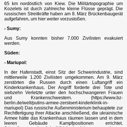
65 km nordöstlich von Kiew. Die Militärtopographie um
 Verfassungsschutz
Kozelets ist durch zahlreiche kleine Flüsse geprägt. Die
russischen Streitkräfte haben am 8. März Brückenbaugerät
aufgefahren, um hier weiter vorzustoßen.
- Sumy:
yrien getötet
Aus Sumy konnten bisher 7.000 Zivilisten evakuiert
hrungsopfer islamistischer Piraten
werden.
Süden:
elona und Cambrils
- Mariupol:
In der Hafenstadt, einst Sitz der Schwerindustrie, sind
mittlerweile 1.200 Zivilisten umgekommen. Am 9. März
 Sadismus
zerstörten die Russen durch einen Luftangriff ein
Kinderkrankenhaus. Der Angriff forderte drei Tote und
siebzehn Verletzte unter den hochschwangeren Frauen
und Krankenschwestern. (https://www.bz-
chlaege
berlin.de/welt/putins-armee-zerstoert-kinderklinik-in-
mariupol) Das russische Außenministerium behauptete zur
Rechtfertigung ihrer Attacke anschließend, die ukrainische
kirchen-und-Spangdahlem
Armee hätte das Krankenhaus räumen lassen und in dem
leeren Gebäude Kampfpositionen errichtet.