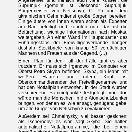
Angestellten sind nämlich auch viele Russen, die
Suprunjuk (gemeint ist Oleksandr Suprunjuk,
Bürgermeister von Netischyn, G. P.) und dem
ukrainischen Geheimdienst große Sorgen bereiten.
Einige ältere von ihnen waren schon als Experten
am Bau beteiligt und könnten nun, das ist die
Befürchtung, wichtige Informationen nach Moskau
weitergeben. An einer Wand im Hauptquartier des
Führungsstabs der Freiwilligenverbände hängen
deshalb Steckbriefe von knapp 50 verdächtigen
Männern und Frauen aus der Gegend. (…)
Einen Plan für den Fall der Fälle gibt es aber
trotzdem. Er muss sich irgendwo im Computer von
Oberst Petro Skyba befinden. Skyba, ein Mann mit
weißen Haaren und rotem Kopf, ist
Oberkommandierender der Freiwilligenarmee und
hat den Notfallplan entworfen. In der Stadt wurden
verschiedene Sammelpunkte festgelegt. Von dort
würde man die Menschen in die Atomschutzbunker
bringen, von denen es, wie er sagt, genügend gebe,
um alle Bürger von Netischyn zu evakuieren.
Außerdem sei Chmelnyzkyj viel besser gesichert,
ngos
als Tschernobyl es war, sagt Skyba. Sie hätten
automatische Notfallprogramme, die bei einem