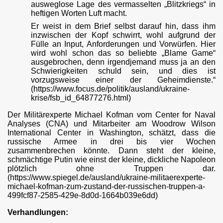
ausweglose Lage des vermasselten „Blitzkriegs“ in
heftigen Worten Luft macht.
Er weist in dem Brief selbst darauf hin, dass ihm
inzwischen der Kopf schwirrt, wohl aufgrund der
Fülle an Input, Anforderungen und Vorwürfen. Hier
wird wohl schon das so beliebte „Blame Game“
ausgebrochen, denn irgendjemand muss ja an den
Schwierigkeiten schuld sein, und dies ist
vorzugsweise einer der Geheimdienste.“
(https://www.focus.de/politik/ausland/ukraine-
krise/fsb_id_64877276.html)
Ukraine
Der Militärexperte Michael Kofman vom Center for Naval
Analyses (CNA) und Mitarbeiter am Woodrow Wilson
International Center in Washington, schätzt, dass die
russische Armee in drei bis vier Wochen
zusammenbrechen könnte. Dann steht der kleine,
en
schmächtige Putin wie einst der kleine, dickliche Napoleon
plötzlich ohne Truppen dar.
(https://www.spiegel.de/ausland/ukraine-militaerexperte-
michael-kofman-zum-zustand-der-russischen-truppen-a-
499fcf87-2585-429e-8d0d-1664b039e6dd)
Verhandlungen: