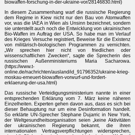
biowaffen-forschung-in-der-ukraine-vor/28146830.html)
In diesem Zusammenhang warf die russische Regierung
dem Regime in Kiew nicht nur den Bau von Atomwaffen
vor, was die IAEA in Wien als Unsinn bezeichnet, sondern
sie unterstellt auch noch die Entwicklung von ukrainischen
Bio-Waffen im Auftrag der USA. So habe man im Verlauf
des Krieges Versuche registriert, Beweise für die Existenz
von militärisch-biologischen Programmen zu vernichten.
„Wir sprechen hier nicht von friedlichen oder
wissenschaftlichen Zwecken“, sagte die Sprecherin des
russischen Außenministeriums Maria Sacharowa.
(https://www.t-
Kuba
online.de/nachrichten/ausland/id_91796352/ukraine-krieg-
moskau-erneuert-biowaffen-vorwurf-und-fordert-
htendienste
erklaerung-der-usa.html)
 vor Finnland
Das russische Verteidigungsministerium nannte in einer
entsprechenden Erklärung vom 7. März keine näheren
Einzelheiten. Experten gehen davon aus, dass es sich bei
dieser Behauptung nur um eine Desinformation handelt.
So erklärte UN-Sprecher Stephane Dujarric in New York,
der Weltgesundheitsorganisation seien „keine Aktivitäten
der ukrainischen Regierung bekannt, die ihren
internationalen Vertragsverpflichtungen widersprechen,