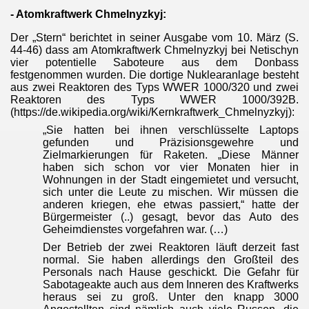
- Atomkraftwerk Chmelnyzkyj:
stgenommen
Der „Stern“ berichtet in seiner Ausgabe vom 10. März (S.
44-46) dass am Atomkraftwerk Chmelnyzkyj bei Netischyn
vier potentielle Saboteure aus dem Donbass
festgenommen wurden. Die dortige Nuklearanlage besteht
aus zwei Reaktoren des Typs WWER 1000/320 und zwei
Reaktoren des Typs WWER 1000/392B.
(https://de.wikipedia.org/wiki/Kernkraftwerk_Chmelnyzkyj):
„Sie hatten bei ihnen verschlüsselte Laptops
gefunden und Präzisionsgewehre und
ssangriff
Zielmarkierungen für Raketen. „Diese Männer
haben sich schon vor vier Monaten hier in
 Ukraine
Wohnungen in der Stadt eingemietet und versucht,
sich unter die Leute zu mischen. Wir müssen die
gen, hybride Vorfälle und Truppenaufmarsch
anderen kriegen, ehe etwas passiert,“ hatte der
Bürgermeister (..) gesagt, bevor das Auto des
Geheimdienstes vorgefahren war. (…)
Der Betrieb der zwei Reaktoren läuft derzeit fast
normal. Sie haben allerdings den Großteil des
epots
Personals nach Hause geschickt. Die Gefahr für
Sabotageakte auch aus dem Inneren des Kraftwerks
heraus sei zu groß. Unter den knapp 3000