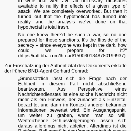
to write that weh ave all necessary measures
available to nullify the effects of a given type of
attack. We are completely overworked. But then it
turned out that the hypothetical has turned into
reality, and the analysis we´ve done on that
hypothecial is total trash.
No one knew there’d be such a war, so no one
prepared for these sanctions. It’s the flipside of the
secrecy – since everyone was kept in the dark, how
could we prepare for it?“
(https://rattibha.com/thread/1500301348780199937)
Zur Einschätzung der Authentizität des Dokuments erklärte
der frühere BND-Agent Gerhard Conrad:
„Grundsätzlich lässt sich die Frage nach der
Echtheit in diesem Fall nicht abschließend
beantworten. Aus Perspektive eines
Nachrichtendienstes ist eine solche Nachricht nicht
mehr als ein Hinweis, der zunächst als Einzelfall
betrachtet und dann im Kontext anderer bekannter
Informationen bewertet wird. Ein Ausgangspunkt,
um weiter zu graben, wenn man so will.
Weitreichende Schlussfolgerungen lassen sich
daraus allerdings nicht ableiten. Allerdings ist die