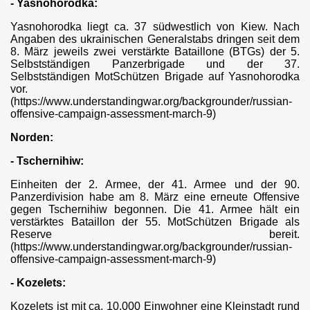
ongKong?
- Yasnohorodka:
Yasnohorodka liegt ca. 37 südwestlich von Kiew. Nach
Angaben des ukrainischen Generalstabs dringen seit dem
8. März jeweils zwei verstärkte Bataillone (BTGs) der 5.
desopfer im Anti-Terrorkrieg
Selbstständigen Panzerbrigade und der 37.
Selbstständigen MotSchützen Brigade auf Yasnohorodka
vor.
(https://www.understandingwar.org/backgrounder/russian-
offensive-campaign-assessment-march-9)
Norden:
Ben Ammar (Update)
- Tschernihiw:
Einheiten der 2. Armee, der 41. Armee und der 90.
Panzerdivision habe am 8. März eine erneute Offensive
efe Staat
gegen Tschernihiw begonnen. Die 41. Armee hält ein
verstärktes Bataillon der 55. MotSchützen Brigade als
Reserve bereit.
(https://www.understandingwar.org/backgrounder/russian-
offensive-campaign-assessment-march-9)
laa"
- Kozelets:
Kozelets ist mit ca. 10.000 Einwohner eine Kleinstadt rund