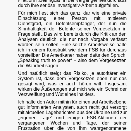
Plattform „Bellingcat“ in der Vergangenheit durchaus
durch ihre seriöse Investigativ-Arbeit aufgefallen.
Für mich liest sich das ganz klar wie eine private
Einschätzung einer Person mit mittlerem
Dienstgrad, ein Befehlsempfänger, der nun die
Sinnhaftigkeit der Befehle seiner Vorgesetzten in
Frage stellt. Das wird bereits durch die Kritik an den
Analysen deutlich, die nur nach Vorgabe verfasst
worden sein sollen. Eine solche Arbeitsweise halte
ich in einem Konstrukt wie dem FSB für durchaus
vorstellbar. Die Amerikaner haben dafür den Spruch:
„Speaking truth to power“ – also dem Vorgesetzten
die Wahrheit sagen.
Und natürlich steigt das Risiko, je autoritärer ein
System ist, dass dem Vorgesetzen eben nur das
gesagt wird, was er auch hören will. Insgesamt
wirken die Äußerungen auf mich wie ein Schrei der
Verzweiflung und Wut eines Insiders.
Ich halte den Autor mithin für einen auf Arbeitsebene
gut informierten Analysten, auch recht gut versorgt
mit aktuellen Lageberichten aus der Ukraine und zur
„eigenen Lage“ und einigen FSB-Aktionen der
vergangenen Wochen und Tage, der seiner
Frustration über die von ihm wahrgenommene