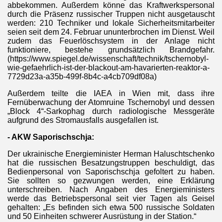
abbekommen. Außerdem könne das Kraftwerkspersonal
durch die Präsenz russischer Truppen nicht ausgetauscht
werden: 210 Techniker und lokale Sicherheitsmitarbeiter
seien seit dem 24. Februar ununterbrochen im Dienst. Weil
zudem das Feuerlöschsystem in der Anlage nicht
funktioniere, bestehe grundsätzlich Brandgefahr.
(https://www.spiegel.de/wissenschaft/technik/tschernobyl-
wie-gefaehrlich-ist-der-blackout-am-havarierten-reaktor-a-
7729d23a-a35b-499f-8b4c-a4cb709df08a)
Außerdem teilte die IAEA in Wien mit, dass ihre
Fernüberwachung der Atomruine Tschernobyl und dessen
„Block 4“-Sarkophag durch radiologische Messgeräte
aufgrund des Stromausfalls ausgefallen ist.
- AKW Saporischschja:
Der ukrainische Energieminister Herman Haluschtschenko
hat die russischen Besatzungstruppen beschuldigt, das
Bedienpersonal von Saporischschja gefoltert zu haben.
Sie sollten so gezwungen werden, eine Erklärung
unterschreiben. Nach Angaben des Energieministers
werde das Betriebspersonal seit vier Tagen als Geisel
gehalten: „Es befinden sich etwa 500 russische Soldaten
und 50 Einheiten schwerer Ausrüstung in der Station.“