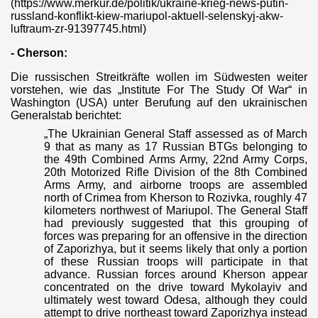
(https://www.merkur.de/politik/ukraine-krieg-news-putin-
russland-konflikt-kiew-mariupol-aktuell-selenskyj-akw-
luftraum-zr-91397745.html)
- Cherson:
Die russischen Streitkräfte wollen im Südwesten weiter
Zelle"
vorstehen, wie das „Institute For The Study Of War“ in
Washington (USA) unter Berufung auf den ukrainischen
Generalstab berichtet:
plante Anschläge
„The Ukrainian General Staff assessed as of March
9 that as many as 17 Russian BTGs belonging to
the 49th Combined Arms Army, 22nd Army Corps,
20th Motorized Rifle Division of the 8th Combined
Arms Army, and airborne troops are assembled
north of Crimea from Kherson to Rozivka, roughly 47
kilometers northwest of Mariupol. The General Staff
had previously suggested that this grouping of
forces was preparing for an offensive in the direction
d Brandbekämpfung
of Zaporizhya, but it seems likely that only a portion
of these Russian troops will participate in that
advance. Russian forces around Kherson appear
concentrated on the drive toward Mykolayiv and
ultimately west toward Odesa, although they could
attempt to drive northeast toward Zaporizhya instead