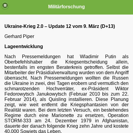
Militärforschung
Ukraine-Krieg 2.0 – Update 12 vom 9. März (D+13)
Gerhard Piper
Lageentwicklung
Nach Pressemeldungen hat Wladimir Putin als
Oberbefehlshaber die Kriegsentscheidung allein,
bestenfalls im engsten Beraterkreis getroffen. Selbst die
Mitarbeiter der Präsidialverwaltung wurden von dem Angriff
überrascht. Nach Pressemeldungen wollten die Russen
die Ukraine in zwei, drei Tagen erobern und vermutlich den
schmarotzenden Hochverräter, ex-Präsident Wiktor
Fedorowytsch Janukowytsch (Februar 2010 bis zum 22.
e
Februar 2014), als Quisling installieren. Diese Planung
zeigt, wie weit entfernt die Kriegsphantasien von der
he Atomarsenal
Realität waren. Bei dem letzten Versuch, ein bestehendes
Regime durch eine Marionette zu ersetzen, Operation
lstreckenbereich
STORM-333 am 24. Dezember 1979 in Afghanistan,
dauerte der danach folgende Krieg zehn Jahre und kostete
40.000 Sowjets das Leben.
 Eine Chronologie 2017