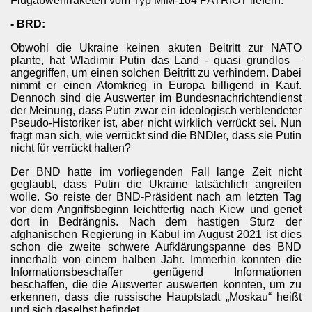
Flugabwehrraketen vom Typ MIM-104 PATRIOT liefern.
- BRD:
Obwohl die Ukraine keinen akuten Beitritt zur NATO
plante, hat Wladimir Putin das Land - quasi grundlos –
angegriffen, um einen solchen Beitritt zu verhindern. Dabei
nimmt er einen Atomkrieg in Europa billigend in Kauf.
Dennoch sind die Auswerter im Bundesnachrichtendienst
der Meinung, dass Putin zwar ein ideologisch verblendeter
Pseudo-Historiker ist, aber nicht wirklich verrückt sei. Nun
fragt man sich, wie verrückt sind die BNDler, dass sie Putin
nicht für verrückt halten?
Der BND hatte im vorliegenden Fall lange Zeit nicht
geglaubt, dass Putin die Ukraine tatsächlich angreifen
wolle. So reiste der BND-Präsident nach am letzten Tag
vor dem Angriffsbeginn leichtfertig nach Kiew und geriet
dort in Bedrängnis. Nach dem hastigen Sturz der
afghanischen Regierung in Kabul im August 2021 ist dies
schon die zweite schwere Aufklärungspanne des BND
innerhalb von einem halben Jahr. Immerhin konnten die
Informationsbeschaffer genügend Informationen
beschaffen, die die Auswerter auswerten konnten, um zu
erkennen, dass die russische Hauptstadt „Moskau“ heißt
und sich daselbst befindet.