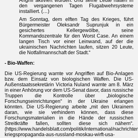
Angriff aktiviert würden. Und seine Leute hätten in
den vergangenen Tagen Flugabwehrsysteme
installiert. (…)
Am Sonntag, dem elften Tag des Krieges, führt
Bürgermeister Oleksandr Suprunjuk in ein
gesichertes Kellergewölbe, seine
Kommandozentrale für den Worst Case. An einem
langen Tisch vor einer Leinwand, auf der die
ukrainischen Nachrichten laufen, sitzen 20 Leute,
die Notfallmannschaft der Stadt.“
- Bio-Waffen:
Die US-Regierung warnte vor Angriffen auf Bio-Anlagen
bzw. dem Einsatz von biologischen Waffen. Die US-
Außenstaatssekretärin Victoria Nuland warnte am 8. März
in einer Anhörung vor dem US-Senat davor, dass russische
Truppen die Kontrolle über „biologische
Forschungseinrichtungen“ in der Ukraine erlangen
könnten. Die US-Regierung arbeite „mit den Ukrainern
daran, wie sie verhindern können, dass diese
Forschungsmaterialien in die Hände der russischen
Streitkräfte fallen, sollten diese sich nähern“.
(https://www.handelsblatt.com/politik/international/nachrich
kriegspropaganda-aus-russland-moskau-wirft-usa-