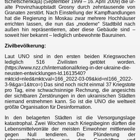
tschetschenkaja) (September 1999 – 16. April 2009) die ur-
alte Provinzhauptstadt Grosny durch zehntausende von
Granaten zerstört. Nach Einstellung der Kampfhandlungen
hat die Regierung in Moskau zwar mehrere Hochhäuser
errichten lassen, die nun das „moderne“ Stadtbild nach
außen hin repräsentierren, aber diese Gebäude sind –
soweit hier bekannt – lediglich unbewohnte Bauruinen.
Zivilbevölkerung:
Laut UNO sind in den ersten beiden Kriegswochen
lediglich 516 Zivilisten getötet worden.
(https://www.nzz.ch/international/krieg-in-der-ukraine-die-
neusten-entwicklungen-ld.1613540?
mktcid=nled&mktcval=166_2022-03-09&kid=nl166_2022-
3-9&ga=1&trco=) Das sind noch nicht einmal 37 Kriegstote
pro Tag, eine schwachsinnige Rechnung, die angesichts
der sichtbaren Zerstörungen in den ukrainischen Städten
niemand erstnehmen kann. So ist die UNO die weltweit
größte Organisation für Desinformation.
In den belagerten Städten ist die Versorgungslage
katastrophal. Zwei Wochen nach Kriegsbeginn dürften die
Lebensmittelvorräte der meisten Einwohner mittlerweile
gegen Null tendieren. Die Plünderung der