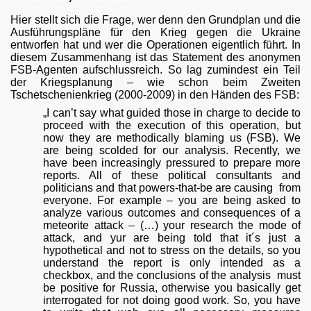
Hier stellt sich die Frage, wer denn den Grundplan und die
gischen Atomstreitkräfte Russlands
Ausführungspläne für den Krieg gegen die Ukraine
entworfen hat und wer die Operationen eigentlich führt. In
diesem Zusammenhang ist das Statement des anonymen
FSB-Agenten aufschlussreich. So lag zumindest ein Teil
der Kriegsplanung – wie schon beim Zweiten
Tschetschenienkrieg (2000-2009) in den Händen des FSB:
„I can’t say what guided those in charge to decide to
ierung-Russl
proceed with the execution of this operation, but
now they are methodically blaming us (FSB). We
are being scolded for our analysis. Recently, we
have been increasingly pressured to prepare more
reports. All of these political consultants and
politicians and that powers-that-be are causing
from
everyone. For example – you are being asked to
analyze various outcomes and consequences of a
meteorite attack – (…) your research the mode of
attack, and yur are being told that it´s just a
hypothetical and not to stress on the details, so you
understand the report is only intended as a
checkbox, and the conclusions of the analysis
must
be positive for Russia, otherwise you basically get
interrogated for not doing good work. So, you have