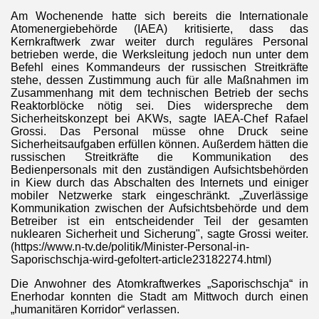
Am Wochenende hatte sich bereits die Internationale
Atomenergiebehörde (IAEA) kritisierte, dass das
Kernkraftwerk zwar weiter durch reguläres Personal
betrieben werde, die Werksleitung jedoch nun unter dem
Befehl eines Kommandeurs der russischen Streitkräfte
stehe, dessen Zustimmung auch für alle Maßnahmen im
Zusammenhang mit dem technischen Betrieb der sechs
Reaktorblöcke nötig sei. Dies widerspreche dem
Sicherheitskonzept bei AKWs, sagte IAEA-Chef Rafael
Grossi. Das Personal müsse ohne Druck seine
Sicherheitsaufgaben erfüllen können. Außerdem hätten die
russischen Streitkräfte die Kommunikation des
enfabrik
Bedienpersonals mit den zuständigen Aufsichtsbehörden
in Kiew durch das Abschalten des Internets und einiger
mobiler Netzwerke stark eingeschränkt. „Zuverlässige
Kommunikation zwischen der Aufsichtsbehörde und dem
Betreiber ist ein entscheidender Teil der gesamten
nuklearen Sicherheit und Sicherung", sagte Grossi weiter.
(https://www.n-tv.de/politik/Minister-Personal-in-
rbasen
Saporischschja-wird-gefoltert-article23182274.html)
Die Anwohner des Atomkraftwerkes „Saporischschja“ in
Enerhodar konnten die Stadt am Mittwoch durch einen
„humanitären Korridor“ verlassen.