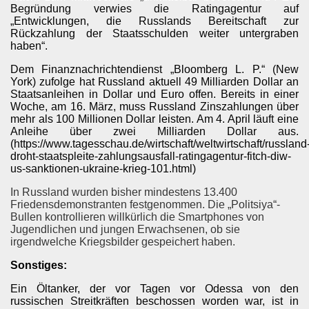
Begründung verwies die Ratingagentur auf
„Entwicklungen, die Russlands Bereitschaft zur
Rückzahlung der Staatsschulden weiter untergraben
haben“.
Dem Finanznachrichtendienst „Bloomberg L. P.“ (New
York) zufolge hat Russland aktuell 49 Milliarden Dollar an
Staatsanleihen in Dollar und Euro offen. Bereits in einer
Woche, am 16. März, muss Russland Zinszahlungen über
mehr als 100 Millionen Dollar leisten. Am 4. April läuft eine
Anleihe über zwei Milliarden Dollar aus.
(https://www.tagesschau.de/wirtschaft/weltwirtschaft/russland
droht-staatspleite-zahlungsausfall-ratingagentur-fitch-diw-
us-sanktionen-ukraine-krieg-101.html)
In Russland wurden bisher mindestens 13.400
Friedensdemonstranten festgenommen. Die „Politsiya“-
Bullen kontrollieren willkürlich die Smartphones von
Jugendlichen und jungen Erwachsenen, ob sie
irgendwelche Kriegsbilder gespeichert haben.
Sonstiges:
Ein Öltanker, der vor Tagen vor Odessa von den
russischen Streitkräften beschossen worden war, ist in